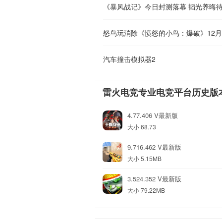
《暴风战记》今日封测落幕 韬光养晦
怒鸟玩消除《愤怒的小鸟：爆破》12月
汽车撞击模拟器2
雷火电竞专业电竞平台历史版
4.77.406 V最新版
大小 68.73
9.716.462 V最新版
大小 5.15MB
3.524.352 V最新版
大小 79.22MB