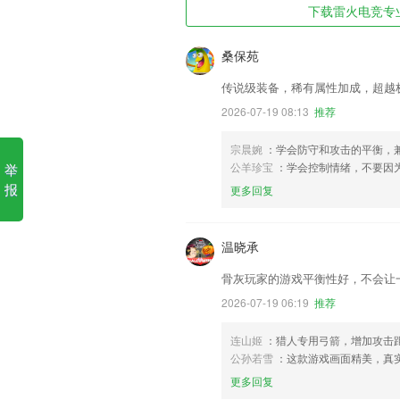
下载雷火电竞专业电
桑保苑
传说级装备，稀有属性加成，超越
2026-07-19 08:13
推荐
宗晨婉
：学会防守和攻击的平衡，
公羊珍宝
：学会控制情绪，不要因
举
报
更多回复
温晓承
骨灰玩家的游戏平衡性好，不会让
2026-07-19 06:19
推荐
连山姬
：猎人专用弓箭，增加攻击
公孙若雪
：这款游戏画面精美，真
更多回复