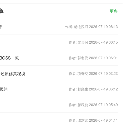
章
更多
榜
作者: 赫连悦河 2026-07-19 08:13
作者: 廖言保 2026-07-19 00:15
OSS一览
作者: 郭韦仪 2026-07-19 06:01
》还原修真秘境
作者: 项奇凝 2026-07-19 03:23
预约
作者: 赵彪生 2026-07-19 06:12
作者: 滕程婕 2026-07-19 05:49
作者: 谭杰冰 2026-07-19 01:11