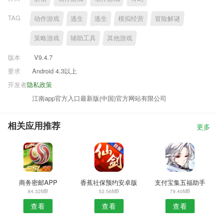
TAG
动作游戏
逃生
逃生
模拟经营
冒险解谜
策略游戏
辅助工具
其他游戏
版本
V9.4.7
要求
Android 4.3以上
开发者
隐私政策
江南app官方入口最新版(中国)官方网站有限公司
相关应用推荐
更多
商务密邮APP
香蕉社保预约安卓版
支付宝集五福助手
84.32MB
52.56MB
79.40MB
查看
查看
查看