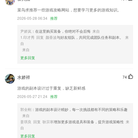
1,每天完成学习计划可打卡，养成良好的学习习惯。
菜鸟求推荐一些游戏攻略网站，想要学习更多的游戏知识。
2,打开地图就能寻找房源的确切位置，能够快速的完成每个客户的看房事
2026-05-28 06:34
推荐
宜
3,屏幕触控绘画，就是这么简单，你的手机将成为你的绘图板，走到哪带
尹娇岚
：在这里购买装备，你绝对不会后悔
来自
到哪。
1.印才秀 回复 颜香波
与好友组队，共同完成团队任务和副本。
来
4,展示你每日打卡次数和专注时长，清晰查看当前计划进程和未来时间安
自
排，记录奋斗的每一天。
来自
更多回复
5,易管理、高效、易操作；
6,【多重认证】
水娇祥
江南app官方入口最新版软件优势
74
游戏的副本设计过于重复，缺乏新鲜感
1.双师课堂的辅导老师是学校优秀的面授班老师，专业能力过硬，责任心
强。课前，辅导老师与主讲老师研讨课程，集体备课；课中，辅导老师陪
2026-05-27 21:24
推荐
伴2265学生，管理课堂，及时答疑解惑，保证当堂学习质量；课后，辅
导老师与学生进行1对1沟通，跟家长保持高频交流。
郭全刚
：游戏的副本设计精妙，每一次挑战都有不同的策略和乐趣
来自
2.注册简单，登录方便
姜琪良 回复 耿宗寒
增加更多游戏道具和装备，提升游戏策略性
来
3.·免费试卷，常更新，学费做，省时间，随时随地做题
自
4.名师发音，假名笔划拆分，模仿笔划书写加深记忆。
更多回复