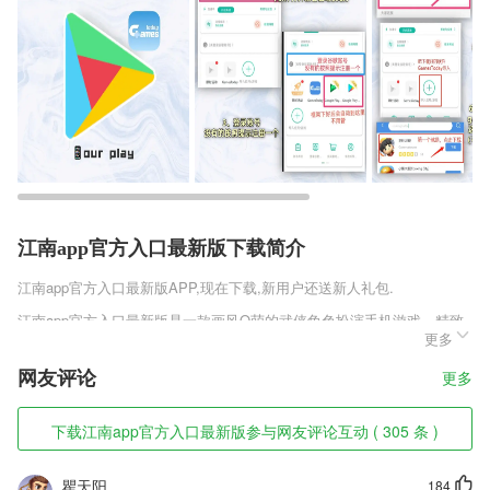
江南app官方入口最新版下载简介
江南app官方入口最新版
APP,现在下载,新用户还送新人礼包.
江南app官方入口最新版是一款画风Q萌的武侠角色扮演手机游戏，精致
更多
超萌的人物造型，庞大的游戏地图，玩家可以尽情的去探索，全屏释放的
炫酷技能特效，玩家可以对角色进行不断的培养，还有独特的转职系统，
网友评论
更多
可以大力的增强角色技能属性，加大伤害力，通过完成各种少年毒奶手游
官网版v1.0.0.1游戏的任务，玩家可以领取丰厚奖励，喜欢这款游戏的朋
友千万不要错过!快来趣趣手游网下载吧。
下载江南app官方入口最新版参与网友评论互动 ( 305 条 )
江南app官方入口最新版软件特色
瞿天阳
184