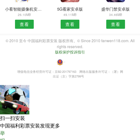
小看智能摄像机安卓版
5G看家安卓版
盛华门禁安卓版
26.10MB
49.11MB
34.46MB
查看
查看
查看
© 2010 至今 中国福利彩票安装 版权所有。© Since 2010 fanwen118.com. All
rights reserved.
版权保护投诉指引
・
增值电信业务经营许可证：京B2-201797163
网络出版服务许可证：（署）网
出证（京）字第2799号
扫一扫安装
中国福利彩票安装发现更多
举