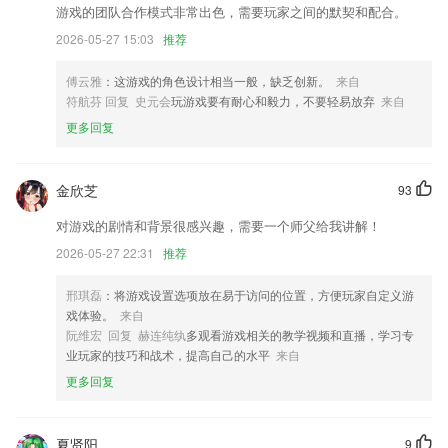
游戏的团队合作模式非常出色，需要玩家之间的默契和配合。
我们对提现入口进行了合并,方便您快速找到提现的入口
2026-05-27 15:03
推荐
新增用户使用协议
傅云雅
：这游戏的角色设计相当一般，缺乏创新。
来自
青年服务。这里有招聘信息，四六级成绩查询，就业创业证书查询，甚至
符航芬 回复 史元会
玩游戏要有耐心和毅力，不要轻易放弃
来自
还可以在这里买电影票和玩卫星明信片，未来还会有更多方便生活的服
务；
更多回复
红黑黄榜上线
全新的账号注册授权登录系统上线，让你再也不用担心手机设备更换不能
金欣芝
93
使用的烦恼了！快去更新体验吧
对游戏的剧情和背景很感兴趣，需要一个师父给我讲解！
联系我们
2026-05-27 22:31
推荐
以上就是中国福利彩票安装的介绍，如果您喜欢这款软件，您可以到应用
商店进行打分评论，说出您的使用经历，以帮助我们更好的对产品进行优
化修改。
邢琪磊
：将游戏设置选项放在易于访问的位置，方便玩家自定义游
戏体验。
来自
阮维宏 回复 赫连纯纨
多观看游戏相关的教学视频和直播，学习专
业玩家的技巧和战术，提高自己的水平
来自
更多回复
夏贤阳
9