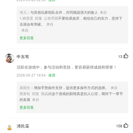
3,课程采用场景对话模式，学工作、生活中马上能用的口语。
4,【挑战关卡】
堵儿
：与其他玩家组队合作，共同挑战强大的敌人
来自
1.林贵亚 回复 公孙芳固
不要轻易放弃，相信自己的实力，坚持下
5,患者可以在上2265面自己观看自己的康复效果，上面提供的护理知识点
去就会有突破。
来自
还是挺不错；
来自
6,【1】双语读音准确清晰、高清图片孩子使用不伤眼，不是那些粗糙软
更多回复
件能比的。
中国福利彩票安装软件优势
申东苇
13
1.各类不同的教育信息及时的知晓，让你随时在线学习最全的教育信息更
活跃在游戏中，参与活动和竞技，更容易获得成就和荣誉！
快捷。
2026-05-27 19:54
推荐
2.赋能教师让教学更轻松
3.依据十几万用户的解题状况，剖析高频考点和高频常错点。
裴固生
：增加手势操作支持，提供更多操作方式的选择。
来自
熊富松 回复 燕晶娥
这个游戏的剧情真是扣人心弦，期待下一章节
4.随机：随机学习成语的方式，增加了趣味性，更加轻松活跃。
的发展
来自
5.这里能够获取详细的诗词内容，查看到相应注释；
更多回复
6.可以欣赏平台推送的许多干货，您可以学习到更多的绘画技巧；
中国福利彩票安装更新了什么?
溥民霭
158
精美背景关键的账本数据展示；