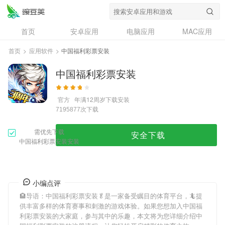
首页
安卓应用
电脑应用
MAC应用
资讯
专题
设计奖
创意应用
首页
>
应用软件
>
中国福利彩票安装
问答
中国福利彩票安装
官方
年满12周岁
下载安装
次下载
7195877
需优先下载
安全下载
中国福利彩票安装安装
小编点评
🏨导语：
中国福利彩票安装
🥬是一家备受瞩目的体育平台，🦎提
供丰富多样的体育赛事和刺激的游戏体验。如果您想加入
中国福
利彩票安装
的大家庭，参与其中的乐趣，本文将为您详细介绍
中