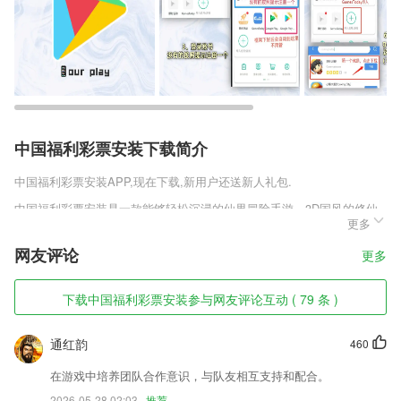
中国福利彩票安装下载简介
中国福利彩票安装
APP,现在下载,新用户还送新人礼包.
中国福利彩票安装是一款能够轻松沉浸的仙界冒险手游。3D国风的修仙
更多
模式，让你更能体会到修仙世界的魅力，同时，玩家登陆游戏后即可领取
丰厚的福利奖励，并且全新兑换码带来的更多礼包，使你更轻松的升级变
网友评论
更多
强，感受仙界带来的独特魅力!感兴趣的朋友，欢迎点击下载体验一番啦!
中国福利彩票安装软件特色
下载中国福利彩票安装参与网友评论互动 ( 79 条 )
1,收藏夹：可在练习过程中自行收录题目到收藏夹，形成自己的小题库，
针对性练习，提高通过率。
通红韵
460
2,真题卷模拟实际应试环境，考试分数和实际答题时间均和实际考试一
在游戏中培养团队合作意识，与队友相互支持和配合。
致，包括历年真题汇总
2026-05-28 02:03
推荐