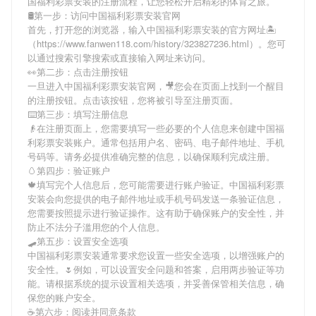
国福利彩票安装
的注册流程，让您轻松开启精彩的体育之旅。
🛢第一步：访问中国福利彩票安装官网
首先，打开您的浏览器，输入
中国福利彩票安装
的官方网址🏝
（https://www.fanwen118.com/history/323827236.html）。您可
以通过搜索引擎搜索或直接输入网址来访问。
👀第二步：点击注册按钮
一旦进入
中国福利彩票安装
官网，🎥您会在页面上找到一个醒目
的注册按钮。点击该按钮，您将被引导至注册页面。
⌨️第三步：填写注册信息
👴在注册页面上，您需要填写一些必要的个人信息来创建
中国福
利彩票安装
账户。通常包括用户名、密码、电子邮件地址、手机
号码等。请务必提供准确完整的信息，以确保顺利完成注册。
🥚第四步：验证账户
🍁填写完个人信息后，您可能需要进行账户验证。
中国福利彩票
安装
会向您提供的电子邮件地址或手机号码发送一条验证信息，
您需要按照提示进行验证操作。这有助于确保账户的安全性，并
防止不法分子滥用您的个人信息。
🛹第五步：设置安全选项
中国福利彩票安装
通常要求您设置一些安全选项，以增强账户的
安全性。🌷例如，可以设置安全问题和答案，启用两步验证等功
能。请根据系统的提示设置相关选项，并妥善保管相关信息，确
保您的账户安全。
☕第六步：阅读并同意条款