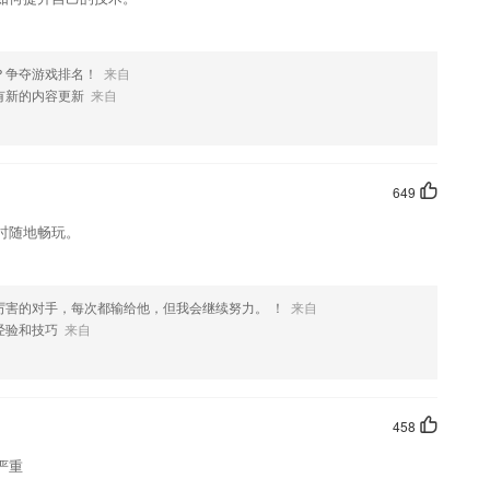
？争夺游戏排名！
来自
有新的内容更新
来自
649
时随地畅玩。
厉害的对手，每次都输给他，但我会继续努力。 ！
来自
经验和技巧
来自
458
严重