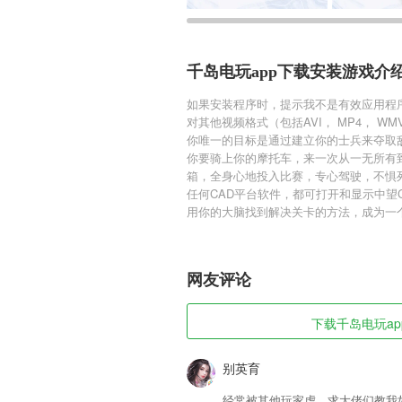
千岛电玩app下载安装游戏介
如果安装程序时，提示我不是有效应用程
对其他视频格式（包括AVI， MP4， WM
你唯一的目标是通过建立你的士兵来夺取
你要骑上你的摩托车，来一次从一无所有
箱，全身心地投入比赛，专心驾驶，不惧
任何CAD平台软件，都可打开和显示中望
用你的大脑找到解决关卡的方法，成为一
网友评论
下载千岛电玩app
别英育
经常被其他玩家虐，求大佬们教我