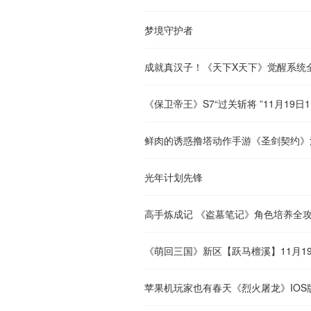
梦境守护者
成就真汉子！《天下X天下》觉醒系统
《保卫帝王》S7“过关斩将 ”11月19日
鲜肉的诱惑撸塔动作手游《圣剑契约》
光年计划先锋
高手炼成记 《盗墓笔记》角色培养全
《萌回三国》新区【跃马檀溪】11月1
苹果机玩家也有春天《烈火屠龙》IOS