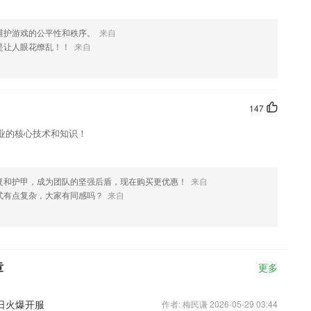
维护游戏的公平性和秩序。
来自
是让人眼花缭乱！！
来自
147
业的核心技术和知识！
复和护甲，成为团队的坚强后盾，现在购买更优惠！
来自
式有点复杂，大家有同感吗？
来自
章
更多
2日火爆开服
作者: 梅民谦 2026-05-29 03:44