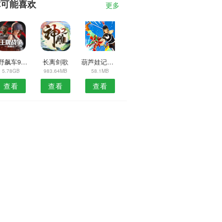
你可能喜欢
更多
狂野飙车9竞速传奇国际服2.9.3a
长离剑歌
葫芦娃记忆法
5.78GB
983.64MB
58.1MB
查看
查看
查看