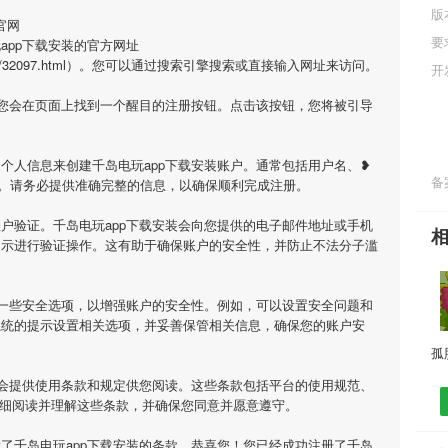
版
官网
要
app下载安装的官方网址
m/history/32097.html）。您可以通过搜索引擎搜索或直接输入网址来访问。
开
，您会在页面上找到一个醒目的注册按钮。点击该按钮，您将被引导
个人信息来创建千岛电玩app下载安装账户。通常包括用户名、❥
备案
。请务必提供准确完整的信息，以确保顺利完成注册。
户验证。千岛电玩app下载安装会向您提供的电子邮件地址或手机
提示进行验证操作。这有助于确保账户的安全性，并防止不法分子滥
置一些安全选项，以增强账户的安全性。例如，可以设置安全问题和
系统的提示设置相关选项，并妥善保管相关信息，确保您的账户安
装会提供使用条款和规定供您阅读。这些条款包括平台的使用规范、
仔细阅读并理解这些条款，并确保您同意并愿意遵守。
了千岛电玩app下载安装的条款，恭喜您！您已经成功注册了千岛