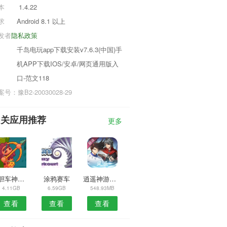
本
1.4.22
求
Android 8.1 以上
发者
隐私政策
千岛电玩app下载安装v7.6.3(中国)手
机APP下载IOS/安卓/网页通用版入
口-范文118
号：豫B2-20030028-29
相关应用推荐
更多
孤胆车神维加斯4.8.1a
涂鸦赛车
逍遥神游记游戏
4.11GB
6.59GB
548.93MB
查看
查看
查看