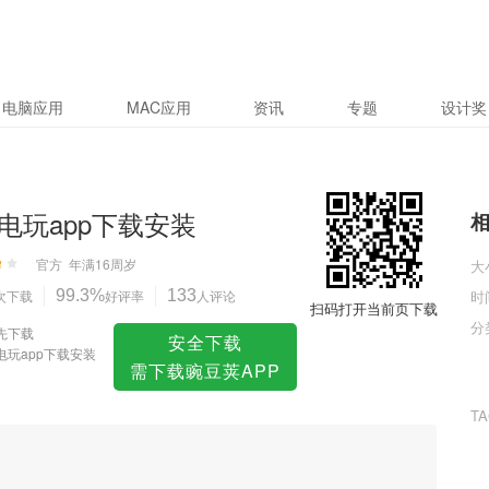
安装
电脑应用
MAC应用
资讯
专题
设计奖
电玩app下载安装
官方
年满16周岁
大
次下载
99.3%
好评率
133
人评论
时
扫码打开当前页下载
分
先下载
安全下载
电玩app下载安装
需下载豌豆荚APP
T