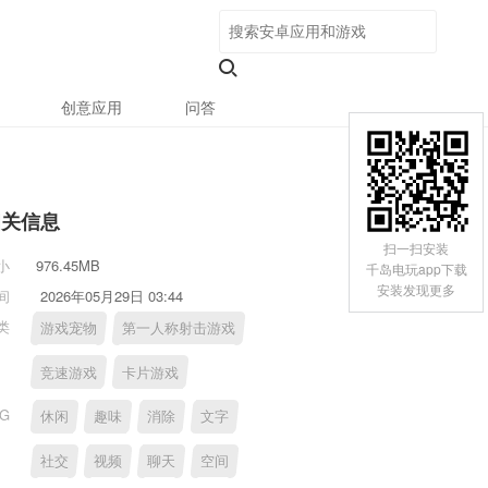
创意应用
问答
相关信息
扫一扫安装
小
976.45MB
千岛电玩app下载
安装发现更多
间
2026年05月29日 03:44
类
游戏宠物
第一人称射击游戏
竞速游戏
卡片游戏
AG
休闲
趣味
消除
文字
社交
视频
聊天
空间