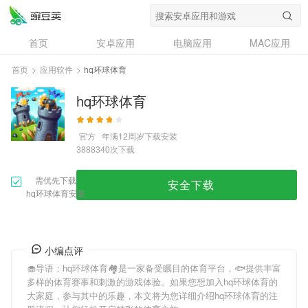
首页
安卓应用
电脑应用
MAC应用
资讯
专题
设计奖
创意应用
首页
>
应用软件
>
hq环球体育
问答
hq环球体育
官方
年满12周岁
下载安装
次下载
3888340
需优先下载
安全下载
hq环球体育安装
小编点评
🧁导语：
hq环球体育
🏘是一家备受瞩目的体育平台，🐟提供丰富
多样的体育赛事和刺激的游戏体验。如果您想加入
hq环球体育
的
大家庭，参与其中的乐趣，本文将为您详细介绍
hq环球体育
的注