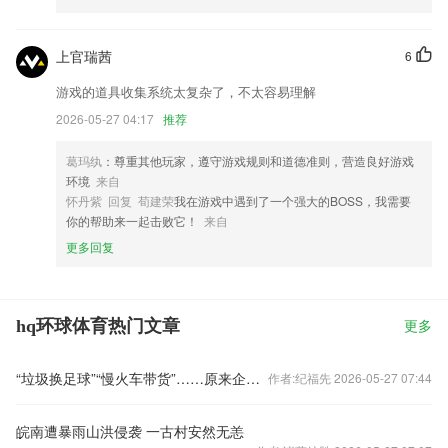
上官瑞茜
6
游戏的道具收集系统太复杂了，不太容易理解
2026-05-27 04:17
推荐
葛玛纨
：尊重其他玩家，遵守游戏规则和道德准则，营造良好游戏
环境
来自
怀丹紫 回复 荀建荣
我在游戏中遇到了一个强大的BOSS，我需要
你的帮助来一起击败它！
来自
更多回复
hq环球体育热门文章
更多
“垃圾换足球”“慢火车带货”……原来企业社会责任还能这么做
作者:纪福先 2026-05-27 07:44
皖南遭暴雨山洪侵袭 一古村安然无恙