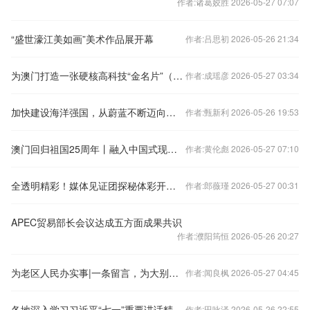
作者:诸葛姣胜 2026-05-27 07:07
“盛世濠江美如画”美术作品展开幕
作者:吕思初 2026-05-26 21:34
为澳门打造一张硬核高科技“金名片”（莲花盛开·人物专访）
作者:成瑶彦 2026-05-27 03:34
加快建设海洋强国，从蔚蓝不断迈向深蓝
作者:甄新利 2026-05-26 19:53
澳门回归祖国25周年丨融入中国式现代化 实现自身更好发展——澳门与祖国共享发展繁荣纪事
作者:黄伦彪 2026-05-27 07:10
全透明精彩！媒体见证团探秘体彩开奖全流程
作者:郎薇瑾 2026-05-27 00:31
APEC贸易部长会议达成五方面成果共识
作者:濮阳筠恒 2026-05-26 20:27
为老区人民办实事|一条留言，为大别山老区留守老人“解渴”
作者:闻良枫 2026-05-27 04:45
各地深入学习习近平“七一”重要讲话精神：守民心办实事，赶考之路开新篇
作者:田咏泽 2026-05-26 22:55