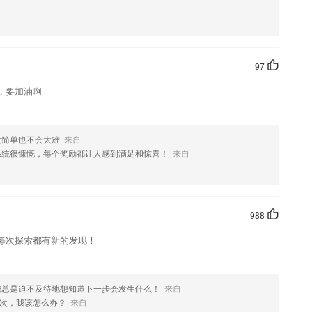
放，提供知识点、习题讲解课程，满足不同学子需求
测覆盖拼音字母中的认、读、调、写、拼、练六个维度，帮助宝宝巩固拼音
97
里全部学习，简单方便
，要加油啊
且结合历年考生的作答情况，制作信息方案。
生奖励，同时学生可以看到自己的积分总数和积分排行位置
太简单也不会太难
来自
精品课程进行线上的学习，都是免费的为用户进行实时的提供的。
系统很慷慨，每个奖励都让人感到满足和惊喜！
来自
988
每次探索都有新的发现！
我总是迫不及待地想知道下一步会发生什么！
来自
次，我该怎么办？
来自