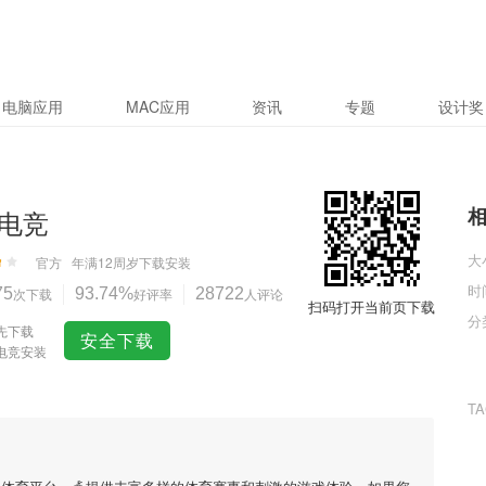
电脑应用
MAC应用
资讯
专题
设计奖
电竞
大
官方
年满12周岁
下载安装
时
75
次下载
93.74%
好评率
28722
人评论
扫码打开当前页下载
分
先下载
安全下载
电竞安装
T