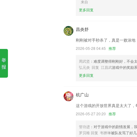
来自
更多回复
1.提供网校课程，随时学习，无限次回
2.【宝宝拼音乐园】的500+个趣味检
知识。
昌炎舒
3.·涵盖了海量的民法知识，你可以在这
刚刚被对手秒杀了，真是一败涂地
4.带来的课程全都是成考考试大纲的，并
2026-05-28 04:45
推荐
5.教师可以根据学生回答问题表现给学
举
周武坚
：难度调整得刚刚好，不会
6.会实时的帮助用户进行线上的实时的
报
弘元炎 回复 江昌武
游戏中的奖励
聚星电竞更新了什么?
更多回复
修复签名错误
AI商品图像识别支持货架拼接。
杭广山
工作台管理员账号新增数据展示台
这个游戏的开放世界真是太大了，
客户管理优化，可以管理保单
2026-05-27 20:20
推荐
定时短信增加批量发送功能
管功进
：对于游戏中的剧情发展，
修改用户协议隐私政策
罗贝唯 回复 韦骅琳
被队友骂了好几