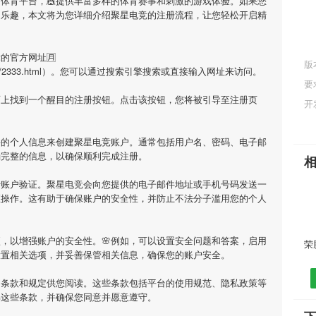
的体育平台，🎪提供丰富多样的体育赛事和刺激的游戏体验。如果您
的乐趣，本文将为您详细介绍
聚星电竞
的注册流程，让您轻松开启精
竞
的官方网址🈷
版
m/history/2333.html）。您可以通过搜索引擎搜索或直接输入网址来访问。
要
面上找到一个醒目的注册按钮。点击该按钮，您将被引导至注册页
开
要的个人信息来创建
聚星电竞
账户。通常包括用户名、密码、电子邮
确完整的信息，以确保顺利完成注册。
行账户验证。
聚星电竞
会向您提供的电子邮件地址或手机号码发送一
证操作。这有助于确保账户的安全性，并防止不法分子滥用您的个人
，以增强账户的安全性。🌸例如，可以设置安全问题和答案，启用
设置相关选项，并妥善保管相关信息，确保您的账户安全。
用条款和规定供您阅读。这些条款包括平台的使用规范、隐私政策等
解这些条款，并确保您同意并愿意遵守。