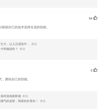
款软件，您可以到应用商店进行打分评论，说出您的使用经历，以帮助
64
以根据自己的战术选择合适的技能。
吸引力，让人沉浸其中，
来自
关卡和挑战性？
来自
0
式，磨练自己的技能。
，保持游戏新鲜感
来自
级骚气的皮肤，我真的好喜欢！
来自