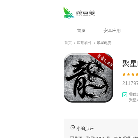
首页
安卓应用
首页
>
应用软件
>
聚星电竞
聚星
21179
需优
聚星
小编点评