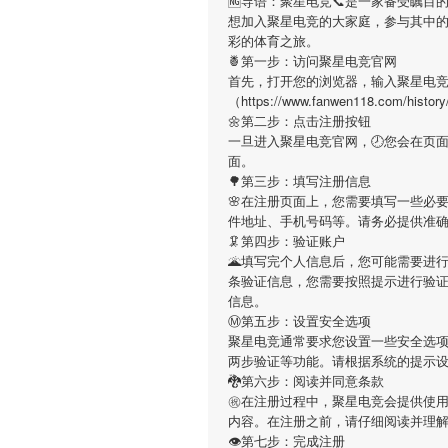
🆖导语：
聚星电竞
📞是一家备受瞩目
想加入
聚星电竞
的大家庭，参与其中
彩的体育之旅。
🍍第一步：访问聚星电竞官网
首先，打开您的浏览器，输入
聚星电
（https://www.fanwen118.co
🌼第二步：点击注册按钮
一旦进入
聚星电竞
官网，🕗您会在页
面。
🌳第三步：填写注册信息
🌸在注册页面上，您需要填写一些必
件地址、手机号码等。请务必提供准
🦑第四步：验证账户
🌋填写完个人信息后，您可能需要进
条验证信息，您需要按照提示进行验
信息。
Ⓜ第五步：设置安全选项
聚星电竞
通常要求您设置一些安全选项
两步验证等功能。请根据系统的提示
🐉第六步：阅读并同意条款
㊗在注册过程中，
聚星电竞
会提供使
内容。在注册之前，请仔细阅读并理
👁第七步：完成注册