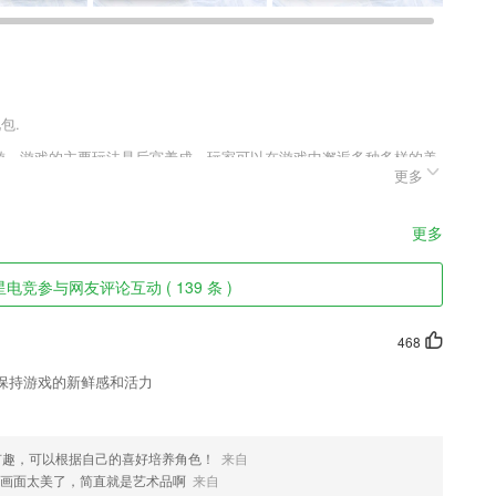
包.
手游。游戏的主要玩法是后宫养成，玩家可以在游戏中邂逅多种多样的美
更多
级，并利用她们的能力来辅助自己战斗。美人传官方最新版v2.1中还有
美人军队享受刺激的战斗体验!
更多
中能够快速的享受到增值服务。
电竞参与网友评论互动 ( 139 条 )
学习；
声音
468
单的类型，订单的价格，订单的具体要求都可以在平台上看到，让大家可
保持游戏的新鲜感和活力
的最新动态，方便销售人员调整策略。
有趣，可以根据自己的喜好培养角色！
来自
得无聊和枯燥；
画面太美了，简直就是艺术品啊
来自