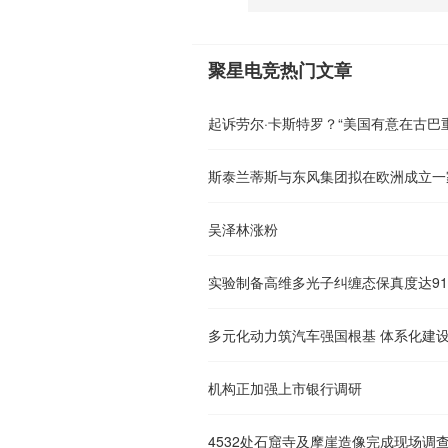
聚星电竞热门文章
起诉劳尔·卡斯特罗？“美国有意在古巴
斯泰兰蒂斯与东风集团拟在欧洲成立一
吴泽林涨粉
实验制备高维多光子纠缠态保真度达91
多元化动力筑汽车强国根基 体系化建
机构正加强上市银行调研
4532处石窟寺及摩崖造像完成现场调