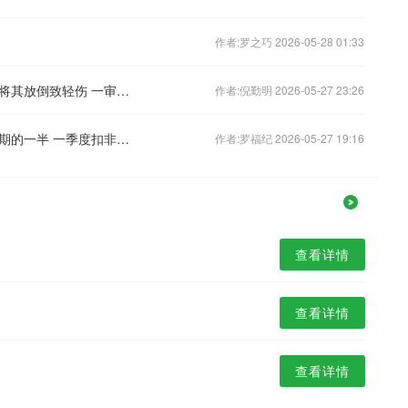
作者:罗之巧 2026-05-28 01:33
家暴父亲当街踹女儿，路过男子制止时将其放倒致轻伤 一审被判故意伤害，二审发回重审
作者:倪勤明 2026-05-27 23:26
半导体减持潮：东微半导股价仅为巅峰期的一半 一季度扣非归母净利润转亏
作者:罗福纪 2026-05-27 19:16
查看详情
查看详情
查看详情