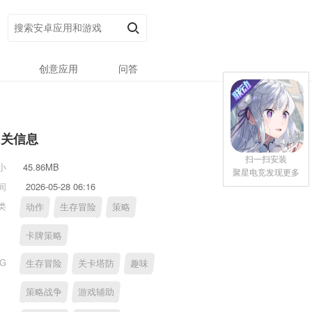
创意应用
问答
相关信息
扫一扫安装
小
45.86MB
聚星电竞发现更多
间
2026-05-28 06:16
类
动作
生存冒险
策略
卡牌策略
AG
生存冒险
关卡塔防
趣味
策略战争
游戏辅助