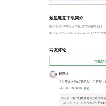
聚星电竞下载简介
聚星电竞
APP,现在下载,新用户还送新人礼
聚星电竞是一款唯美的仙侠题材ARPG
女NPC，并将她们收为后宫进行培养和升
数量庞大的副本，让玩家们可以和自己的
网友评论
聚星电竞软件特色
1,用户也可以查询到附近的直营门店，从
下载聚星
2,随时随地只需要使用手机就可以轻松的
3,语音发帖——轻松录音上传，倾听ta的
禄杰滢
4,每一个订单都有非常详细的描述，订
提供更多的游戏更新和内容更新，
以更加轻松地进行对接。
2026-05-28 06:16
推荐
5,信息查询，在首页会实时更新关于楼盘
章莉岩
：游戏的角色养成系统非常
6,有多种独特的设计模板，您绝对不会觉
1.单芬生 回复 徐离启鸿
这个游戏的
聚星电竞软件优势