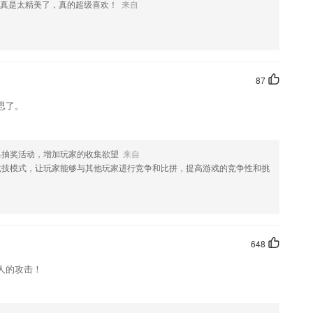
真是太精美了，真的超级喜欢！
来自
题目的答案与解析可以实时查看；
英团队用心打造出先之学生0.更幽美的网页页面，更健全的作用，只求
学习更加的简单方便；
87
蒙大全，早教育儿必备，聪明宝宝都爱看，好听好看又好玩！
思了。
最全的教育资讯可以及时的在线查看，了解不同的教育模式
队为你整理资料，在线规划指导学习的方向，改善错误学习方法
具抽奖活动，增加玩家的收集欲望
来自
竞技模式，让玩家能够与其他玩家进行竞争和比拼，提高游戏的竞争性和挑
648
功能
人的攻击！