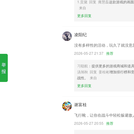
1.贡黛 回复 雍慧磊
这款游戏的画面
来自
1.历年真题可以在这里找到和练习，每个
更多回复
2.全新升级设计风格，匠心独运大作。精
使你更有竞争能力!
凌阳纪
3.可以搜索自己不会的习题答案和解析，
4.海量儿歌故事动画，亲子游戏早教启
没有多样性的活动，玩久了就没意
5.及时的了解不一样的教育信息，针对
2026-05-27 21:37
推荐
6.·教学水平稳定，专业的2265教师团
举
习聪航
：提供更多的游戏商城和道
pg电子棋牌更新了什么?
报
汤旭秋 回复 姜桂彬
增加排行榜和
战性。
来自
证件照尺寸裁切，一张照片，所有尺寸
更多回复
新增多核心播放器
图片裁剪拼接
谢富桂
新增快速添加单击双击长按连击等操作的
飞行靴，让你在战斗中轻松躲避敌
优化回单功能，上传多张有保障；
2026-05-27 20:55
推荐
开放更多热点