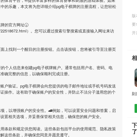
的体育平台，⛵️提供丰富多样的体育赛事和刺激的游戏体验。如果
其中的乐趣，本文将为您详细介绍
pg电子棋牌
的注册流程，让您轻松
版
要
棋牌
的官方网址🕡
m/history/22518672.html）。您可以通过搜索引擎搜索或直接输入网址来访
开
页面上找到一个醒目的注册按钮。点击该按钮，您将被引导至注册页
要的个人信息来创建
pg电子棋牌
账户。通常包括用户名、密码、电
供准确完整的信息，以确保顺利完成注册。
行账户验证。
pg电子棋牌
会向您提供的电子邮件地址或手机号码发送
验证操作。这有助于确保账户的安全性，并防止不法分子滥用您的个
项，以增强账户的安全性。🚄例如，可以设置安全问题和答案，启
示设置相关选项，并妥善保管相关信息，确保您的账户安全。
下
使用条款和规定供您阅读。这些条款包括平台的使用规范、隐私政策
理解这些条款，并确保您同意并愿意遵守。