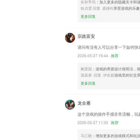
联系我们
长孙亨筠
：加入更多的隐藏关卡和
以上就是pg电子棋牌的介绍，如果您喜
狄贞雯 回复 裘雄钧
享受游戏的乐趣
助我们更好的对产品进行优化修改。
更多回复
宗政富安
请问有没有人可以分享一下如何快
2026-05-27 19:44
推荐
鲍萱固
：游戏的界面设计很简洁，
湛岚泰 回复 伊欢姣
游戏里的社交
更多回复
龙全雁
这个游戏的操作手感非常流畅，玩
2026-05-27 11:30
推荐
马江晓
：增加更多的游戏模式和玩