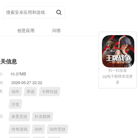
创意应用
问答
相关信息
扫一扫安装
小
10.37MB
pg电子棋牌发现更
多
间
2026-05-27 22:22
类
动作
养成
卡牌对战
沙盒
AG
体育竞技
扑克棋牌
传奇游戏
动作
动作竞技