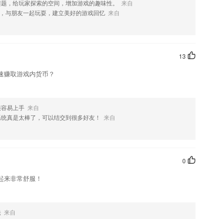
谜题，给玩家探索的空间，增加游戏的趣味性。
来自
欢这款软件，您可以到应用商店进行打分评论，说出您的使用经历，以帮
，与朋友一起玩耍，建立美好的游戏回忆
来自
13
速赚取游戏内货币？
很容易上手
来自
系统真是太棒了，可以结交到很多好友！
来自
0
起来非常舒服！
法
来自