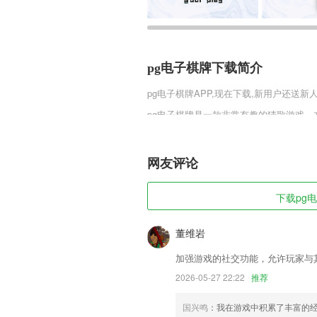
pg电子棋牌下载简介
pg电子棋牌
APP,现在下载,新用户还送新人
pg电子棋牌是一款非常有趣的猜歌游戏
励，这些红包你可以随时提现兑换现金，
卡越多，获得的红包就越多。
网友评论
pg电子棋牌软件特色
1,大量的实际案例与动画相结合，让孩子
下载pg电
2,从拥有超过850000张图片的并且还
3,使用塞尔维亚语手册来生存。所有重要
董维岩
4,【高效】一次认证、线上租车，就近取车
加强游戏的社交功能，允许玩家与
5,线上的学习资源非常多，有专门为用户
2026-05-27 22:22
推荐
6,移送式审核订单非常轻松，选择订单就
国兴鸣
：我在游戏中积累了丰富的
pg电子棋牌软件优势