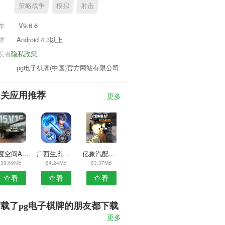
策略战争
模拟
射击
本
V9.6.6
求
Android 4.3以上
发者
隐私政策
pg电子棋牌(中国)官方网站有限公司
相关应用推荐
更多
刻度空间APP
广西生态种植养殖APP
亿象汽配城商家APP
39.69MB
84.24MB
83.37MB
查看
查看
查看
载了pg电子棋牌的朋友都下载
了
更多