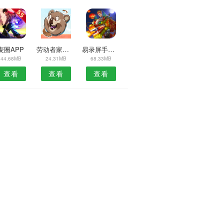
麦圈APP
劳动者家园APP
易录屏手机版
44.68MB
24.31MB
68.33MB
查看
查看
查看