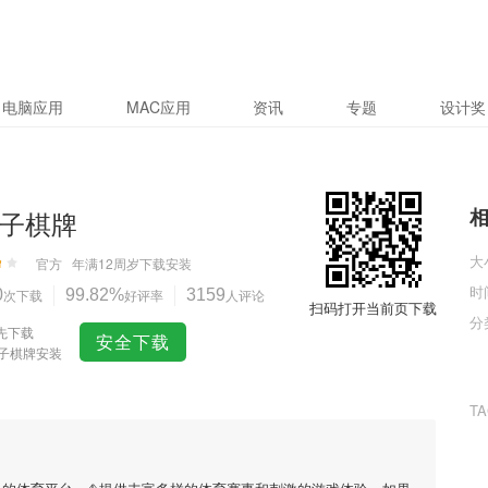
电脑应用
MAC应用
资讯
专题
设计奖
电子棋牌
大
官方
年满12周岁
下载安装
时
0
次下载
99.82%
好评率
3159
人评论
扫码打开当前页下载
分
先下载
安全下载
电子棋牌安装
T