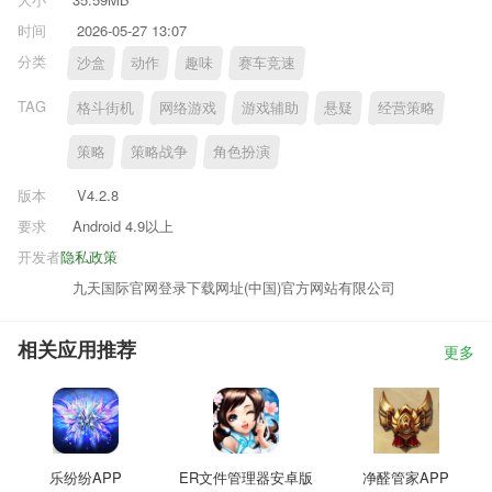
时间
2026-05-27 13:07
分类
沙盒
动作
趣味
赛车竞速
TAG
格斗街机
网络游戏
游戏辅助
悬疑
经营策略
策略
策略战争
角色扮演
版本
V4.2.8
要求
Android 4.9以上
开发者
隐私政策
九天国际官网登录下载网址(中国)官方网站有限公司
相关应用推荐
更多
乐纷纷APP
ER文件管理器安卓版
净醛管家APP