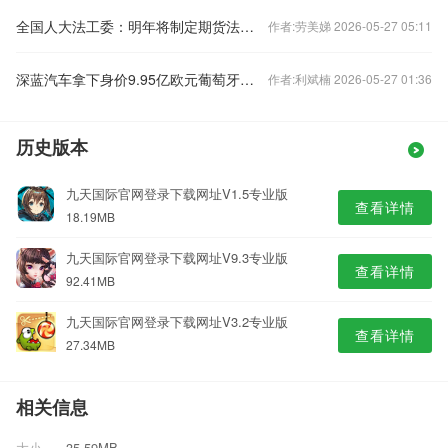
全国人大法工委：明年将制定期货法、印花税法等税收法律
作者:劳美娣 2026-05-27 05:11
深蓝汽车拿下身价9.95亿欧元葡萄牙队，正式成为全球官方合作伙伴
作者:利斌楠 2026-05-27 01:36
历史版本
九天国际官网登录下载网址V1.5专业版
查看详情
18.19MB
九天国际官网登录下载网址V9.3专业版
查看详情
92.41MB
九天国际官网登录下载网址V3.2专业版
查看详情
27.34MB
相关信息
大小
35.59MB