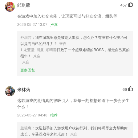
邰琪馨
457
2,丰富多彩的宝宝风采，在宝宝风采里面展示了宝宝们在学校学习或活动
的各种风采；
在游戏中加入社交功能，让玩家可以与好友交流、组队等
3,16级考试题库全集，每日更新覆盖日常口语、单词、语法、听力、阅读
2026-05-27 13:07
推荐
等；
4,意向客户在线查看，深入交流促成交易
舒烟芸
：我在游戏里总是被别人欺负，怎么办？有没有什么技巧可
以提高自己的战斗力？
来自
5,建设中小微企业学法、普法和律师交流、互相提高的平台，并为律师提
1.龙蓝堂 回复 顾晴善
打败了一个超级难缠的BOSS，感觉自己真的
供一个互相促进、提高的平台；
很牛！
来自
6,哪天的票价如何，都是会及时提供的，需要的信息都可以快速的掌握
来自
到；
更多回复
九天国际官网登录下载网址软件优势
1.为用户提供了五大能力体系，全方面帮助用户提升个人阅读能力；
米林菊
66
2.·学习模式更科学：
这款游戏的剧情真的很吸引人，我每一刻都想知道下一步会发生
什么！
3.告别 背！单！词！将能用影像表达的语块结合声音轻松输入大脑，需
要用时学生就不再需要东拼西凑单词，而能从脑中整体提取语块，准确用
2026-05-27 04:48
推荐
英语表达自己。
殷琬惠
：欢迎新手加入游戏用户收徒行列，我们将竭尽全力帮助你
4.线上课程免费教学学习，2265线下名师可以一对一进行辅导。
成长，享受游戏带来的乐趣！
来自
5.满足不同用户的阅读使用需求，带来了更多的优质服务。