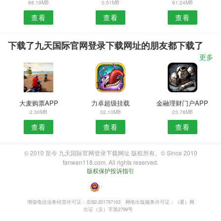
88.19MB
0.51MB
61.24MB
查看
查看
查看
下载了九天国际官网登录下载网址的朋友都下载了
更多
大麦购票APP
力卓超级挂载
金融理财门户APP
2.30MB
32.10MB
23.78MB
查看
查看
查看
© 2010 至今 九天国际官网登录下载网址 版权所有。© Since 2010
fanwen118.com. All rights reserved.
版权保护投诉指引
・
增值电信业务经营许可证：京B2-201797163
网络出版服务许可证：（署）网
出证（京）字第2799号