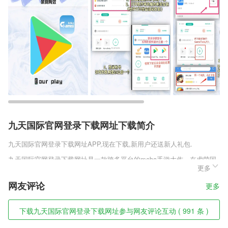
九天国际官网登录下载网址下载简介
九天国际官网登录下载网址
APP,现在下载,新用户还送新人礼包.
九天国际官网登录下载网址是一款跨多平台的moba手游大作，在虚荣国
更多
际服这款moba手游中玩家可以体验到真正刺激好味道游戏挑战体验，全
新的触控操作方式感受极致流畅的操作战斗体验，快节奏的游戏玩法让你
网友评论
更多
可以快速的体验到真正游戏的魅力哦。
九天国际官网登录下载网址软件特色
下载九天国际官网登录下载网址参与网友评论互动 ( 991 条 )
1,这里收录了基本的汉字内容，孩子能够在这里轻松记背汉字；