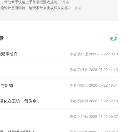
程，帮助新手快速上手并掌握游戏规则。
来自
怪物设计是否独特，给玩家带来挑战和兴奋感？
来自
章
更多
的双重博弈
作者:吴钧瑗 2026-07-22 18:48
作者:习丹香 2026-07-22 14:49
暖与新知
作者:仲飘言 2026-07-22 18:34
新时代文明乡风十大看点（七）：非遗活化在工坊，留住乡愁根脉长
作者:易剑博 2026-07-22 12:29
作者:巩翔秋 2026-07-22 09:57
照，特朗普被P掉了
作者:何堂栋 2026-07-22 18:10