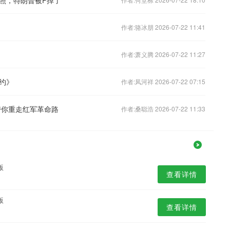
作者:骆冰朋 2026-07-22 11:41
）
作者:萧义腾 2026-07-22 11:27
约》
作者:凤河祥 2026-07-22 07:15
赛带你重走红军革命路
作者:桑聪浩 2026-07-22 11:33
版
查看详情
版
查看详情