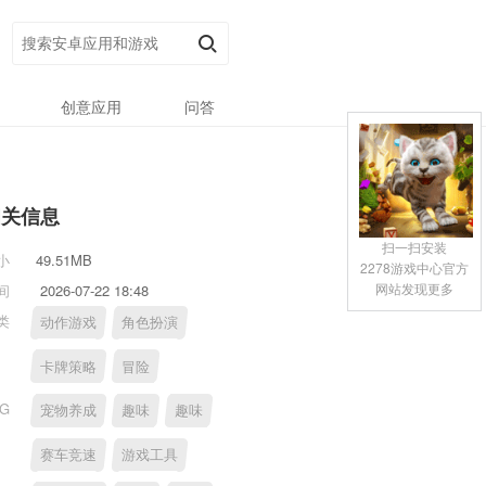
创意应用
问答
相关信息
扫一扫安装
小
49.51MB
2278游戏中心官方
网站发现更多
间
2026-07-22 18:48
类
动作游戏
角色扮演
卡牌策略
冒险
AG
宠物养成
趣味
趣味
赛车竞速
游戏工具