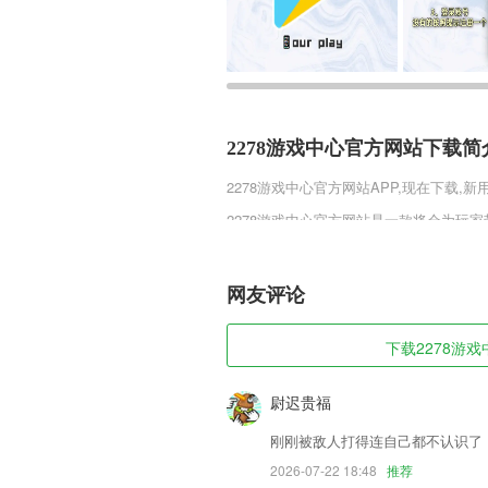
2278游戏中心官方网站下载简
2278游戏中心官方网站
APP,现在下载,
2278游戏中心官方网站是一款将会为玩
满女巫的世界，不同于中世纪的女巫，在
自己全新的冒险。丰富的剧情任务将会带
网友评论
2278游戏中心官方网站软件特
1,当前这个应用已经整理了一百套的口语
下载2278游戏
2,【安全保障】
3,视频背景音,一键设铃
尉迟贵福
4,这里是出国留学党的聚集地，留学考试
刚刚被敌人打得连自己都不认识了
5,选择自然或均匀噪声源。
2026-07-22 18:48
推荐