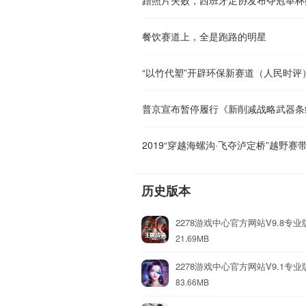
餐饮赛道上，全是跑路的明星
“以竹代塑”开辟环保新赛道（人民时评
普京宣布暂停履行《新削减战略武器条
2019“穿越海螺沟·飞夺泸定桥”越野
历史版本
2278游戏中心官方网站V9.8专业
21.69MB
2278游戏中心官方网站V9.1专业
83.66MB