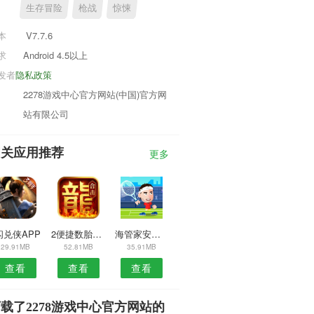
生存冒险
枪战
惊悚
本
V7.7.6
求
Android 4.5以上
发者
隐私政策
2278游戏中心官方网站(中国)官方网
站有限公司
相关应用推荐
更多
闪兑侠APP
2便捷数胎动APP
海管家安卓版
29.91MB
52.81MB
35.91MB
查看
查看
查看
载了2278游戏中心官方网站的