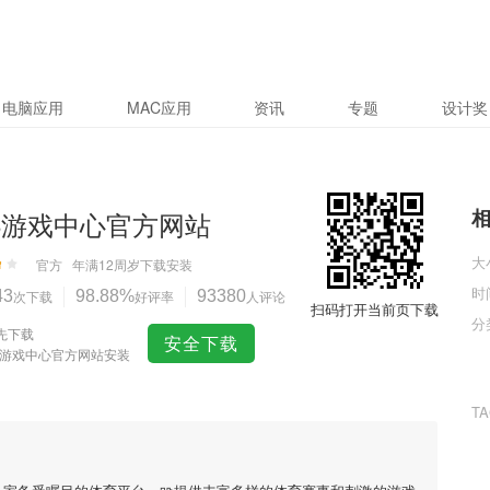
电脑应用
MAC应用
资讯
专题
设计奖
78游戏中心官方网站
大
官方
年满12周岁
下载安装
时
43
次下载
98.88%
好评率
93380
人评论
扫码打开当前页下载
分
先下载
安全下载
78游戏中心官方网站安装
T