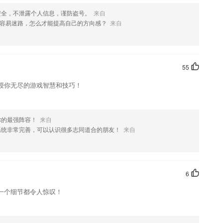
安全，不泄露个人信息，谨防盗号。
来自
容易迷路，怎么才能提高自己的方向感？
来自
，如果您喜欢这款软件，您可以到应用商店进行打分评论，说出您的使用
修改。
55
授你无尽的游戏智慧和技巧！
你的最强阵容！
来自
系统非常完善，可以认识很多志同道合的朋友！
来自
6
一个细节都令人惊叹！