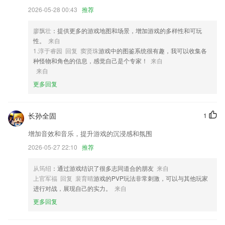
2026-05-28 00:43
推荐
4,坚持用心服务于客户,为客户提供优质信息共享
5,【名校学历 专业讲师】
廖飘壮
：提供更多的游戏地图和场景，增加游戏的多样性和可玩
6,专业朗读：国家级播音员配音，让发音更准确。
性。
来自
1.淳于睿园 回复 窦贤珠
游戏中的图鉴系统很有趣，我可以收集各
2628彩票官方软件优势
种怪物和角色的信息，感觉自己是个专家！
来自
来自
1.·在线就可以参加测试，查看测试结果和学习规划
更多回复
2.“支部动态”为用户提供了发布和浏览各类基层党组织党建工作动态信息
的平台，分别设置区域化党建、居民区党建、“两新组织”党建等内容
3.操作过程也没有难度，提供特别丰富的使用功能，可以满足所有用户的
长孙全固
1
需求。
增加音效和音乐，提升游戏的沉浸感和氛围
4.多种查询方式的汉语词典，搜索汉字快捷方便
2026-05-27 22:10
推荐
5.：同步文字发声，标准精读，让学生体会课文情境，加深理解，提高语
言表达能力。
从筠绍
：通过游戏结识了很多志同道合的朋友
来自
上官军福 回复 裴育晴
游戏的PVP玩法非常刺激，可以与其他玩家
6.热门好听的儿歌故事、唐诗宋词、散文小说等，贴心精选适合0至12岁
进行对战，展现自己的实力。
来自
不同年龄段收听的内容，高清好音质更适合家长和小朋友们。
更多回复
2628彩票官方更新了什么?
文章新增分类展示，查找更方便，看你想看