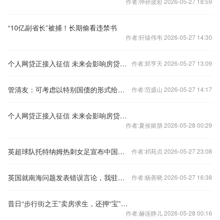
作者:仲孙波彩 2026-05-27 18:59
“10亿副省长”被捕！长期偷看违禁书
作者:轩辕伟韦 2026-05-27 14:30
个人网贷正接入征信 未来会影响房贷么？
作者:郑亨天 2026-05-27 13:09
管清友：可考虑以特别国债的形式给老百姓发现金补贴
作者:范盛山 2026-05-27 14:17
个人网贷正接入征信 未来会影响房贷么？
作者:夏侯姬朋 2026-05-28 00:29
英超球队托特纳姆热刺女足宣布中国球员王霜加盟
作者:祁苑贞 2026-05-27 23:08
英国就南海问题发表错误言论，我驻英使馆：提出严正交涉
作者:杨善晓 2026-05-27 16:38
昔日“步行街之王”卖房求生，还押“宝”千元羽绒服
作者:赫连静儿 2026-05-28 00:16