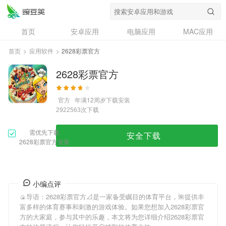
首页
安卓应用
电脑应用
MAC应用
资讯
专题
设计奖
创意应用
首页
>
应用软件
>
2628彩票官方
问答
2628彩票官方
官方
年满12周岁
下载安装
次下载
2922563
需优先下载
安全下载
2628彩票官方安装
小编点评
🍙导语：
2628彩票官方
📐是一家备受瞩目的体育平台，🌺提供丰
富多样的体育赛事和刺激的游戏体验。如果您想加入
2628彩票官
方
的大家庭，参与其中的乐趣，本文将为您详细介绍
2628彩票官