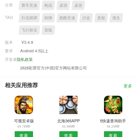
分类
赛车竞速
枪战
桌游
桌游
TAG
扑克棋牌
惊悚
跑酷竞速
沙盒
悬疑
逃生
飞行射击
冒险
版本
V3.4.9
要求
Android 4.5以上
开发者
隐私政策
2628彩票官方(中国)官方网站有限公司
相关应用推荐
更多
可视安卓版
北海365APP
5快递查询助手
69.78MB
32.98MB
58.25MB
查看
查看
查看