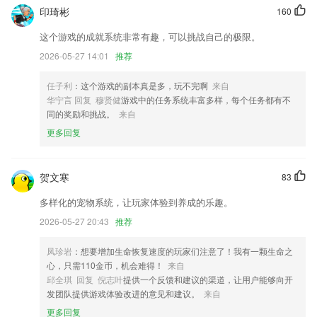
印琦彬
160
群组创建体验优化;
这个游戏的成就系统非常有趣，可以挑战自己的极限。
优化登录功能，可输入大小写字母；
2026-05-27 14:01
推荐
修改发票申领流程提示
滤镜增加 “调整RGB” 滤镜
任子利
：这个游戏的副本真是多，玩不完啊
来自
华宁言 回复 穆贤健
游戏中的任务系统丰富多样，每个任务都有不
电子发票功能改版优化，提高用户开票体验。
同的奖励和挑战。
来自
联系我们
更多回复
以上就是2628彩票官方的介绍，如果您喜欢这款软件，您可以到应用商
店进行打分评论，说出您的使用经历，以帮助我们更好的对产品进行优化
修改。
贺文寒
83
多样化的宠物系统，让玩家体验到养成的乐趣。
2026-05-27 20:43
推荐
凤珍岩
：想要增加生命恢复速度的玩家们注意了！我有一颗生命之
心，只需110金币，机会难得！
来自
邱全琪 回复 倪志叶
提供一个反馈和建议的渠道，让用户能够向开
发团队提供游戏体验改进的意见和建议。
来自
更多回复