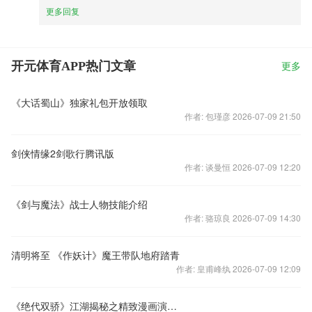
更多回复
开元体育APP热门文章
更多
《大话蜀山》独家礼包开放领取
作者: 包瑾彦 2026-07-09 21:50
剑侠情缘2剑歌行腾讯版
作者: 谈曼恒 2026-07-09 12:20
《剑与魔法》战士人物技能介绍
作者: 骆琼良 2026-07-09 14:30
清明将至 《作妖计》魔王带队地府踏青
作者: 皇甫峰纨 2026-07-09 12:09
《绝代双骄》江湖揭秘之精致漫画演绎原版剧情