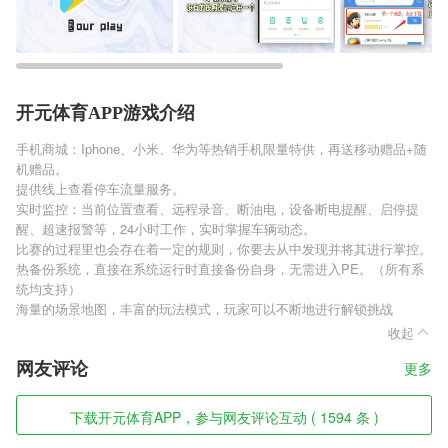
开元体育APP游戏介绍
手机商城：Iphone、小米、华为等热销手机限量特供，再送移动赠品+随
机赠品。
提供线上查看停车流量服务。
实时监控：当前位置查看、远程录音、断油电，设备断电提醒、启停提
醒、超速报警等，24小时工作，实时掌握车辆动态。
比赛的过程里也会存在着一定的规则，你要去从中发现并将其进行掌控。
热备份系统，直接在系统运行时直接备份自身，无需进入PE。（所有系
统均支持）
海量的场景地图，丰富的玩法模式，玩家可以不断地进行解锁挑战
收起
网友评论
更多
下载开元体育APP，参与网友评论互动 ( 1594 条 )