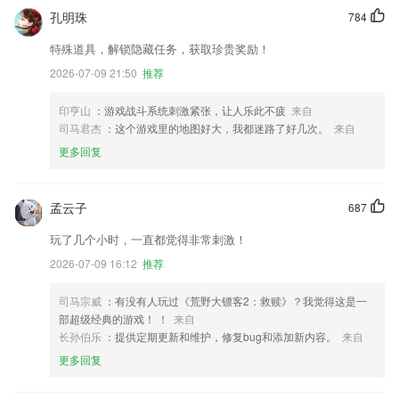
孔明珠
784
特殊道具，解锁隐藏任务，获取珍贵奖励！
2026-07-09 21:50
推荐
印亨山
：游戏战斗系统刺激紧张，让人乐此不疲
来自
司马君杰
：这个游戏里的地图好大，我都迷路了好几次。
来自
更多回复
孟云子
687
玩了几个小时，一直都觉得非常刺激！
2026-07-09 16:12
推荐
司马宗威
：有没有人玩过《荒野大镖客2：救赎》？我觉得这是一
部超级经典的游戏！ ！
来自
长孙伯乐
：提供定期更新和维护，修复bug和添加新内容。
来自
更多回复