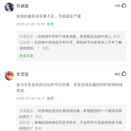
符威薇
100
游戏的服务器容量不足，导致延迟严重
2026-07-09 16:39
推荐
申屠琰伊
：在游戏中学到了很多策略，希望能在实战中用上
来自
弘珍善
：在游戏中添加提示和引导，帮助新手玩家更快上手并了解
游戏规则。！
来自
更多回复
常罡莲
460
参与丰富多样的活动和节日庆典，享受游戏乐趣的同时获得特殊
奖励，
2026-07-09 14:17
推荐
皇甫颖晶
：对游戏的竞技比赛很感兴趣，希望能找到一个能指导我
的师父！
来自
应欣琰
：游戏的系统稳定性是否良好，不会经常出现崩溃或者卡顿
的情况？
来自