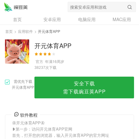
开元体育APP
首页
安卓应用
电脑应用
MAC应用
资讯
专题
设计奖
创意应用
首页
>
应用软件
>
开元体育APP
问答
开元体育APP
官方
年满16周岁
次下载
38237
需优先下载
安全下载
开元体育APP
需下载豌豆荚APP
软件教程
🦋开元体育APP🦋
❥第一步：访问开元体育APP官网
首先，打开您的浏览器，输入开元体育APP的官方网址