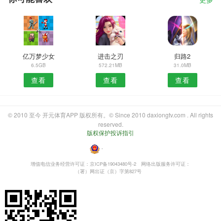
更多
亿万梦少女
进击之刃
归路2
6.5GB
572.21MB
31.0MB
查看
查看
查看
© 2010 至今 开元体育APP 版权所有。© Since 2010 daxiongtv.com . All rights
reserved.
版权保护投诉指引
・
增值电信业务经营许可证：京ICP备19043480号-2
网络出版服务许可证：
（署）网出证（京）字第827号