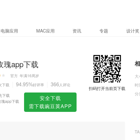
电脑应用
MAC应用
资讯
专题
设计奖
5玫瑰app下载
官方
年满16周岁
大
次下载
94.95%
好评率
366
人评论
时
扫码打开当前页下载
分
先下载
安全下载
玫瑰app下载
需下载豌豆荚APP
T