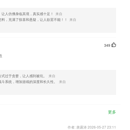
，让人仿佛身临其境，真实感十足！
来自
意料，充满了惊喜和悬疑，让人欲罢不能！！
来自
349
性
方式过于贪婪，让人感到被坑。
来自
战斗系统，增加游戏的深度和长久性。
来自
更多
作者: 唐露涛 2026-05-27 23:11