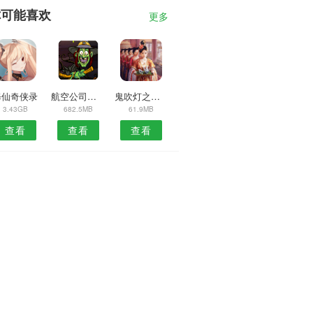
你可能喜欢
更多
修仙奇侠录
航空公司大亨5
鬼吹灯之牧野诡事星耀
3.43GB
682.5MB
61.9MB
查看
查看
查看