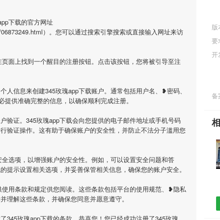
app下载的官方网址
版
m/history/06873249.html）。您可以通过搜索引擎搜索或直接输入网址来访
要
开
您会在页面上找到一个醒目的注册按钮。点击该按钮，您将被引导至注
个人信息来创建345玫瑰app下载账户。通常包括用户名、❥密码、
备案
必提供准确完整的信息，以确保顺利完成注册。
户验证。345玫瑰app下载会向您提供的电子邮件地址或手机号码
进行验证操作。这有助于确保账户的安全性，并防止不法分子滥用您
一些安全选项，以增强账户的安全性。例如，可以设置安全问题和答
统的提示设置相关选项，并妥善保管相关信息，确保您的账户安全。
会提供使用条款和规定供您阅读。这些条款包括平台的使用规范、❥隐私
读并理解这些条款，并确保您同意并愿意遵守。
345玫瑰app下载的条款，恭喜您！您已经成功注册了345玫瑰