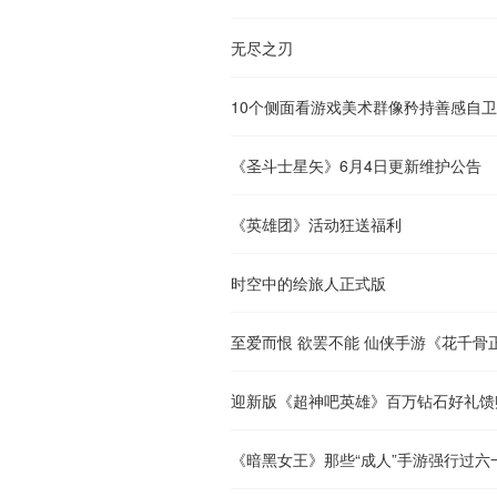
无尽之刃
10个侧面看游戏美术群像矜持善感自
《圣斗士星矢》6月4日更新维护公告
《英雄团》活动狂送福利
时空中的绘旅人正式版
至爱而恨 欲罢不能 仙侠手游《花千骨
迎新版《超神吧英雄》百万钻石好礼馈
《暗黑女王》那些“成人”手游强行过六