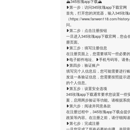
🏔345玫瑰app下载🏔
❥第一步：访问345玫瑰app下载官网
首先，打开您的浏览器，输入345玫瑰
（https://www.fanwen118.co
问。
❥第二步：点击注册按钮
一旦进入345玫瑰app下载官网，
册页面。
❥第三步：填写注册信息
在注册页面上，您需要填写一些必要的
❥电子邮件地址、❥手机号码等。请务
❥第四步：验证账户
填写完个人信息后，您可能需要进行账
发送一条验证信息，您需要按照提示
的个人信息。
❥第五步：设置安全选项
345玫瑰app下载通常要求您设置
案，启用两步验证等功能。请根据系
❥第六步：阅读并同意条款
在注册过程中，345玫瑰app下载
政策等内容。在注册之前，请仔细阅
❥第七步：完成注册
一旦您完成了所有必要的步骤，并同意了