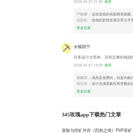
2026-05-27 21:36
推荐
严馥娜
：这款游戏的画面精美细腻
容影轮
：游戏的剧情发展非常出乎
更多回复
令狐阳宁
任务设计太简单，没有足够的挑战
2026-05-27 14:29
推荐
聂飘阅
：虽然是免费的，但是内购
冉欣强
：设计充满策略性和变数的
更多回复
345玫瑰app下载热门文章
冒险与挖矿并存《烈焰之痕》PVP采矿