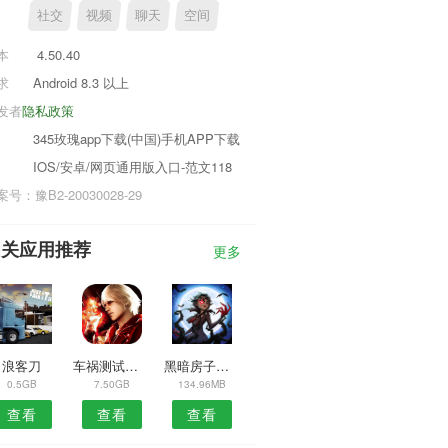
社交
视频
聊天
空间
本
4.50.40
求
Android 8.3 以上
发者
隐私政策
345玫瑰app下载(中国)手机APP下载
IOS/安卓/网页通用版入口-范文118
号：豫B2-20030028-29
相关应用推荐
更多
浪客刀
车祸测试模拟3D
黑暗房子里的婴儿
0.5GB
7.50GB
134.96MB
查看
查看
查看