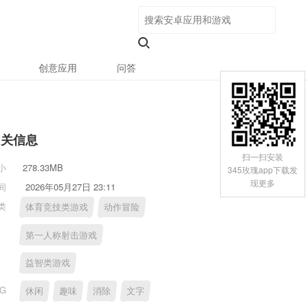
创意应用
问答
相关信息
扫一扫安装
小
278.33MB
345玫瑰app下载发
现更多
间
2026年05月27日 23:11
类
体育竞技类游戏
动作冒险
第一人称射击游戏
益智类游戏
AG
休闲
趣味
消除
文字