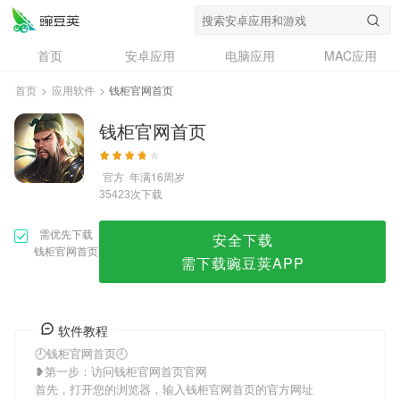
钱柜官网首页
首页
安卓应用
电脑应用
MAC应用
资讯
专题
设计奖
创意应用
首页
>
应用软件
>
钱柜官网首页
问答
钱柜官网首页
官方
年满16周岁
次下载
35423
需优先下载
安全下载
钱柜官网首页
需下载豌豆荚APP
软件教程
🕘钱柜官网首页🕘
❥第一步：访问钱柜官网首页官网
首先，打开您的浏览器，输入钱柜官网首页的官方网址