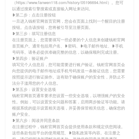
（https://www.fanwen118.com/history/05196694.html）。您可
以通过搜索引擎搜索或直接输入网址来访问。
❥第二步：点击注册按钮
一旦进入钱柜官网首页官网，您会在页面上找到一个醒目的注册
按钮。点击该按钮，您将被引导至注册页面。
❥第三步：填写注册信息
在注册页面上，您需要填写一些必要的个人信息来创建钱柜官网
首页账户。通常包括用户名、❥密码、❥电子邮件地址、❥手机
号码等。请务必提供准确完整的信息，以确保顺利完成注册。
❥第四步：验证账户
填写完个人信息后，您可能需要进行账户验证。钱柜官网首页会
向您提供的电子邮件地址或手机号码发送一条验证信息，您需要
按照提示进行验证操作。这有助于确保账户的安全性，并防止不
法分子滥用您的个人信息。
❥第五步：设置安全选项
钱柜官网首页通常要求您设置一些安全选项，以增强账户的安全
性。例如，可以设置安全问题和答案，启用两步验证等功能。请
根据系统的提示设置相关选项，并妥善保管相关信息，确保您的
账户安全。
❥第六步：阅读并同意条款
在注册过程中，钱柜官网首页会提供使用条款和规定供您阅读。
这些条款包括平台的使用规范、❥隐私政策等内容。在注册之
前，请仔细阅读并理解这些条款，并确保您同意并愿意遵守。