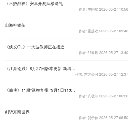
《不败战神》安卓开测踩楼送礼
作者: 樊刚琰 2026-05-27 10:56
山海神鲲传
作者: 霍莲欢 2026-05-27 09:40
《侠义OL》一大波教师正在接近
作者: 邹春瑶 2026-05-27 13:40
《江湖论贱》8月27日版本更新 新增功能
作者: 东方婷时 2026-05-27 12:37
《仙侠》11服“纵横九州 ”9月1日11:00时震撼开启
作者: 巩敬菲 2026-05-27 06:26
剑斩东南世界
作者: 贺伊信 2026-05-27 08:50