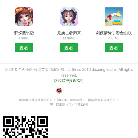
梦蝶测试版
龙族亡者归来
剑侠情缘手游金山版
1.90GB
98.56MB
61.1MB
查看
查看
查看
© 2010 至今 钱柜官网首页 版权所有。© Since 2010 daxiongtv.com . All rights
reserved.
版权保护投诉指引
・
增值电信业务经营许可证：京ICP备19043480号-2
网络出版服务许可证：
（署）网出证（京）字第827号