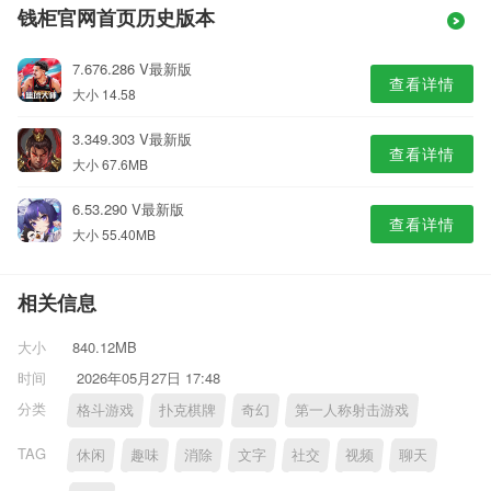
钱柜官网首页历史版本
7.676.286 V最新版
查看详情
大小 14.58
3.349.303 V最新版
查看详情
大小 67.6MB
6.53.290 V最新版
查看详情
大小 55.40MB
相关信息
大小
840.12MB
时间
2026年05月27日 17:48
分类
格斗游戏
扑克棋牌
奇幻
第一人称射击游戏
TAG
休闲
趣味
消除
文字
社交
视频
聊天