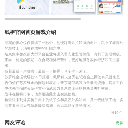
钱柜官网首页游戏介绍
可我的担心仅仅持续了一秒钟，他便踩着几片轻薄的树叶，跳上了树深处
的粗枝上，消失在浓密的叶团之中。
结束集中整改的大型平台企业将进入常态化监管阶段，有利于形成积极、
正向、稳定的预期，在合规稳健经营中，更好地服务实体经济和民生需
求。
随着最后一声喀嚓，最后一下摇晃，马车停下来了。
苏罗维金据俄塔社29日报道，佩斯科夫当天在记者会上回答有关普京是
否仍信任苏罗维金的问题时表示，普京是俄武装力量最高统帅，其在工作
中优先与俄防长绍伊古和俄武装力量总参谋长格拉西莫夫打交道。
战斗在拂晓打响，侦察组隐蔽出击实施侦察。
检查组来到外卖骑手集中的饿了么和美团外卖站点，及一线建筑工地，实
地查看高温天气防暑降温措施、高温津贴发放等情况。
收起
网友评论
更多