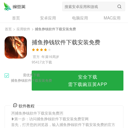
捕鱼挣钱软件下载安装免费
首页
安卓应用
电脑应用
MAC应用
资讯
专题
设计奖
创意应用
首页
>
应用软件
>
捕鱼挣钱软件下载安装免费
问答
捕鱼挣钱软件下载安装免费
官方
年满16周岁
次下载
95417
需优先下载
安全下载
捕鱼挣钱软件下载安装免费
需下载豌豆荚APP
软件教程
🈷捕鱼挣钱软件下载安装免费🈷
❥第一步：访问捕鱼挣钱软件下载安装免费官网
首先，打开您的浏览器，输入捕鱼挣钱软件下载安装免费的官方