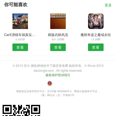
你可能喜欢
更多
CarX漂移车祸真实模拟
模版武林风流
魔狱奇迹之魔域永恒
5.26GB
831.33MB
13.5MB
查看
查看
查看
© 2010 至今 捕鱼挣钱软件下载安装免费 版权所有。© Since 2010
daxiongtv.com . All rights reserved.
版权保护投诉指引
・
增值电信业务经营许可证：京ICP备19043480号-2
网络出版服务许可证：
（署）网出证（京）字第827号