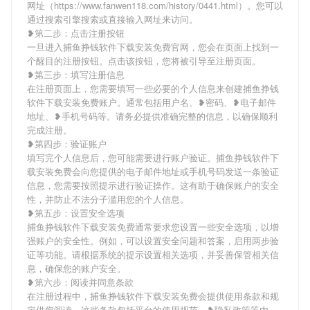
网址（https://www.fanwen118.com/history/0441.html）。您可以
通过搜索引擎搜索或直接输入网址来访问。
❥第二步：点击注册按钮
一旦进入捕鱼挣钱软件下载安装免费官网，您会在页面上找到一
个醒目的注册按钮。点击该按钮，您将被引导至注册页面。
❥第三步：填写注册信息
在注册页面上，您需要填写一些必要的个人信息来创建捕鱼挣钱
软件下载安装免费账户。通常包括用户名、❥密码、❥电子邮件
地址、❥手机号码等。请务必提供准确完整的信息，以确保顺利
完成注册。
❥第四步：验证账户
填写完个人信息后，您可能需要进行账户验证。捕鱼挣钱软件下
载安装免费会向您提供的电子邮件地址或手机号码发送一条验证
信息，您需要按照提示进行验证操作。这有助于确保账户的安全
性，并防止不法分子滥用您的个人信息。
❥第五步：设置安全选项
捕鱼挣钱软件下载安装免费通常要求您设置一些安全选项，以增
强账户的安全性。例如，可以设置安全问题和答案，启用两步验
证等功能。请根据系统的提示设置相关选项，并妥善保管相关信
息，确保您的账户安全。
❥第六步：阅读并同意条款
在注册过程中，捕鱼挣钱软件下载安装免费会提供使用条款和规
定供您阅读。这些条款包括平台的使用规范、❥隐私政策等内