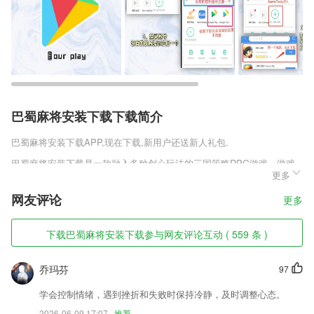
巴蜀麻将安装下载下载简介
巴蜀麻将安装下载
APP,现在下载,新用户还送新人礼包.
巴蜀麻将安装下载是一款融入多种创心玩法的三国策略RPG游戏，游戏
更多
利用不同武将的属性，打造了不同的战斗阵营，通过兵种五行相克的原
理，将战役化身为以策略为核心的战斗玩法，让每一个热爱三国的人都喜
网友评论
更多
欢上。
巴蜀麻将安装下载软件特色
下载巴蜀麻将安装下载参与网友评论互动 ( 559 条 )
1,*手机做作业 听读伴我行*
乔玛芬
97
2,便捷就可以让2265用户去进行排版设计，打造优质效果；
3,针对每期扫描评分结果，学生可自行收藏做错的题目，量身为学生打造
学会控制情绪，遇到挫折和失败时保持冷静，及时调整心态。
专属错题集。同时，app附有错题巩固功能，学生可同时练习到同类考点
2026-06-09 17:07
推荐