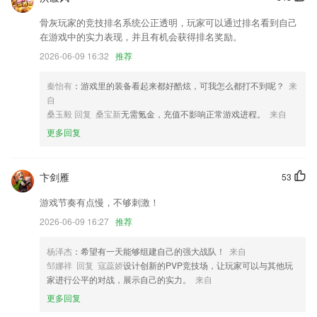
骨灰玩家的竞技排名系统公正透明，玩家可以通过排名看到自己
隐私协议优化
在游戏中的实力表现，并且有机会获得排名奖励。
优化专业工作【总部检查】操作流程；修复若干BUG；
2026-06-09 16:32
推荐
机器人视频处理
秦怡有
：游戏里的装备看起来都好酷炫，可我怎么都打不到呢？
来
新增夜间模式功能
自
号码清洗：一键剔除空号停机等无效号码
桑玉毅 回复 桑宝新
无需氪金，充值不影响正常游戏进程。
来自
调整209模块与201模块一致
更多回复
联系我们
以上就是巴蜀麻将安装下载的介绍，如果您喜欢这款软件，您可以到应用
卞剑雁
53
商店进行打分评论，说出您的使用经历，以帮助我们更好的对产品进行优
化修改。
游戏节奏有点慢，不够刺激！
2026-06-09 16:27
推荐
杨泽杰
：希望有一天能够组建自己的强大战队！
来自
邹娜祥 回复 寇蕊娇
设计创新的PVP竞技场，让玩家可以与其他玩
家进行公平的对战，展示自己的实力。
来自
更多回复