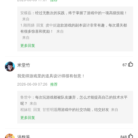
题目，达到“举一反三”，迅速提高学习成绩。
4,打赏司机的服务，觉得司机服务良好，能在最后通过打赏的方式鼓励司
安蝶磊
：经过无数次的实践，终于掌握了游戏中的一项高级技能！
机；
来自
1.顾雨娣 回复 虞中妮
这款游戏的副本设计非常有趣，每次通关都
5,车牌号,您还可以查询其他车辆的违规情况,数据在全国范围内是通用的,
有很多惊喜和奖励！
来自
并且信息准确且安全
来自
6,扫码建立客户关系，公海客户一键秒抢。
更多回复
巴蜀麻将安装下载软件优势
1.·系统练习，针对小白用户开发的一套系统化学习课程，跟随进度学
米堂竹
67
习，方便简单
我觉得游戏里的道具设计得很有创意！
2.分章分节,包含常见高频考点,为考试的提供了充分的复习准备。
2026-06-09 07:26
推荐
3.超多工具方便你计算几何形状或方程，让你的各类学习计算难题迎刃而
解。
鲁世中
：每次玩游戏都被队友嫌弃，怎么才能提高自己的技术水平
呢？
来自
4.家长可根据教师的个人介绍与其他家长的授课评价判断教师综合水平
程妹壮 回复 甘哲明
活用游戏中的社交功能，结交好友
来自
5.各种关于医学的知识点，难点重点都会进行详细的解析，用户可以实时
更多回复
的了解
6.：有趣好玩的练习游戏，提起儿童学习的兴趣。
洪馥风
848
巴蜀麻将安装下载更新了什么?