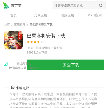
首页
安卓应用
电脑应用
MAC应用
资讯
专题
设计奖
创意应用
首页
>
应用软件
>
巴蜀麻将安装下载
问答
巴蜀麻将安装下载
官方
年满12周岁
下载安装
次下载
3592310
需优先下载
安全下载
巴蜀麻将安装下载安装
小编点评
🥠导语：
巴蜀麻将安装下载
🕕是一家备受瞩目的体育平台，🥤提
供丰富多样的体育赛事和刺激的游戏体验。如果您想加入
巴蜀麻
将安装下载
的大家庭，参与其中的乐趣，本文将为您详细介绍
巴