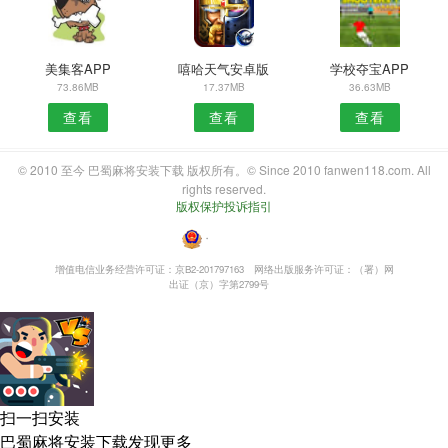
美集客APP
嘻哈天气安卓版
学校夺宝APP
73.86MB
17.37MB
36.63MB
查看
查看
查看
© 2010 至今 巴蜀麻将安装下载 版权所有。© Since 2010 fanwen118.com. All
rights reserved.
版权保护投诉指引
・
增值电信业务经营许可证：京B2-201797163
网络出版服务许可证：（署）网
出证（京）字第2799号
扫一扫安装
巴蜀麻将安装下载发现更多