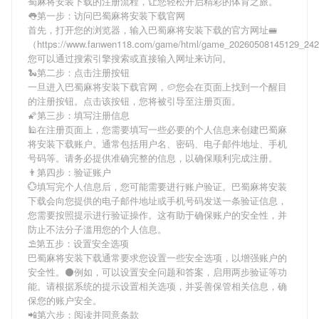
蜀麻将安装下载
的注册流程，让您轻松开启精彩的体育之旅。
👅第一步：访问巴蜀麻将安装下载官网
首先，打开您的浏览器，输入
巴蜀麻将安装下载
的官方网址🚝
（https://www.fanwen118.com/game/html/game_20260508145129_24
您可以通过搜索引擎搜索或直接输入网址来访问。
🐍第二步：点击注册按钮
一旦进入
巴蜀麻将安装下载
官网，🥔您会在页面上找到一个醒目
的注册按钮。点击该按钮，您将被引导至注册页面。
🌠第三步：填写注册信息
🕌在注册页面上，您需要填写一些必要的个人信息来创建
巴蜀麻
将安装下载
账户。通常包括用户名、密码、电子邮件地址、手机
号码等。请务必提供准确完整的信息，以确保顺利完成注册。
👨第四步：验证账户
💮填写完个人信息后，您可能需要进行账户验证。
巴蜀麻将安装
下载
会向您提供的电子邮件地址或手机号码发送一条验证信息，
您需要按照提示进行验证操作。这有助于确保账户的安全性，并
防止不法分子滥用您的个人信息。
⛱第五步：设置安全选项
巴蜀麻将安装下载
通常要求您设置一些安全选项，以增强账户的
安全性。⚫例如，可以设置安全问题和答案，启用两步验证等功
能。请根据系统的提示设置相关选项，并妥善保管相关信息，确
保您的账户安全。
📲第六步：阅读并同意条款