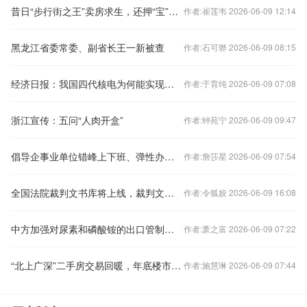
昔日“步行街之王”卖房求生，还押“宝”千元羽绒服
作者:崔莲韦 2026-06-09 12:14
黑龙江省委常委、副省长王一新被查
作者:石可骅 2026-06-09 08:15
经济日报：我国四代核电为何能实现领跑
作者:于育纯 2026-06-09 07:08
浙江宣传：五问“人肉开盒”
作者:钟苑宁 2026-06-09 09:47
倡导企事业单位错峰上下班、弹性办公！北京发布七条响应措施
作者:詹莎星 2026-06-09 07:54
全国法院裁判文书库将上线，裁判文书公开何去何从？
作者:令狐姣 2026-06-09 16:08
中方加强对尿素和磷酸铵的出口管制？外交部回应
作者:萧之富 2026-06-09 07:22
“北上广深”二手房交易回暖，年底楼市怎样看？
作者:施慧琳 2026-06-09 07:44