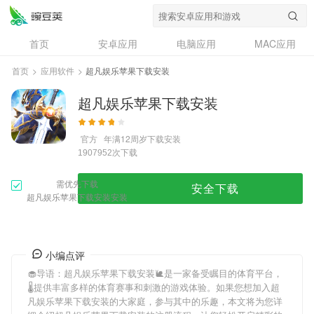
首页
安卓应用
电脑应用
MAC应用
资讯
专题
设计奖
创意应用
首页
>
应用软件
>
超凡娱乐苹果下载安装
问答
超凡娱乐苹果下载安装
官方
年满12周岁
下载安装
次下载
1907952
需优先下载
安全下载
超凡娱乐苹果下载安装安装
小编点评
🧁导语：
超凡娱乐苹果下载安装
🐌是一家备受瞩目的体育平台，
🌡提供丰富多样的体育赛事和刺激的游戏体验。如果您想加入
超
凡娱乐苹果下载安装
的大家庭，参与其中的乐趣，本文将为您详