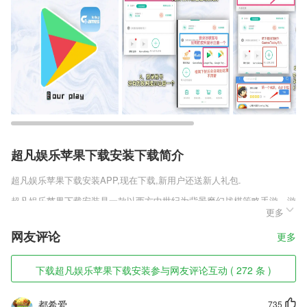
超凡娱乐苹果下载安装下载简介
超凡娱乐苹果下载安装
APP,现在下载,新用户还送新人礼包.
超凡娱乐苹果下载安装是一款以西方中世纪为背景魔幻战棋策略手游。游
更多
戏还原了大量的知名英雄，每一个都是神勇无比的存在。他们将在高清的
大地图上，上演一场场奇伟瑰丽的战争史诗。魔法门之英雄无敌王朝正版
网友评论
更多
还拥有最新的寻宝玩法，完成不可能的成就。
超凡娱乐苹果下载安装软件特色
下载超凡娱乐苹果下载安装参与网友评论互动 ( 272 条 )
1,实时更新的口语训练话题，英语表达热点话题。
都希爱
735