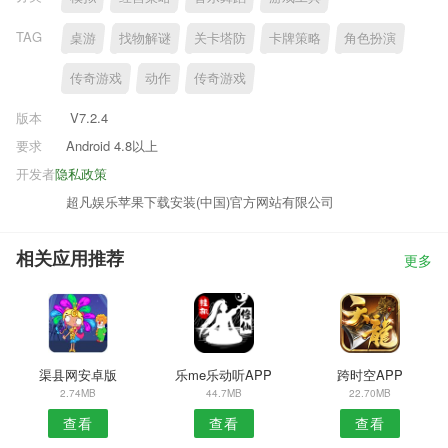
TAG
桌游
找物解谜
关卡塔防
卡牌策略
角色扮演
传奇游戏
动作
传奇游戏
版本
V7.2.4
要求
Android 4.8以上
开发者
隐私政策
超凡娱乐苹果下载安装(中国)官方网站有限公司
相关应用推荐
更多
渠县网安卓版
乐me乐动听APP
跨时空APP
2.74MB
44.7MB
22.70MB
查看
查看
查看