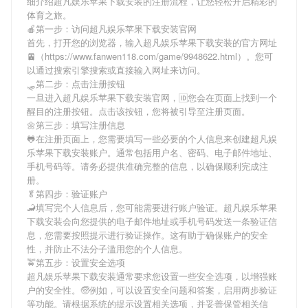
细介绍
超凡娱乐苹果下载安装
的注册流程，让您轻松开启精彩的
体育之旅。
🍎第一步：访问超凡娱乐苹果下载安装官网
首先，打开您的浏览器，输入
超凡娱乐苹果下载安装
的官方网址
🚈（https://www.fanwen118.com/game/9948622.html）。您可
以通过搜索引擎搜索或直接输入网址来访问。
🛷第二步：点击注册按钮
一旦进入
超凡娱乐苹果下载安装
官网，🆔您会在页面上找到一个
醒目的注册按钮。点击该按钮，您将被引导至注册页面。
🌼第三步：填写注册信息
🐸在注册页面上，您需要填写一些必要的个人信息来创建
超凡娱
乐苹果下载安装
账户。通常包括用户名、密码、电子邮件地址、
手机号码等。请务必提供准确完整的信息，以确保顺利完成注
册。
🥬第四步：验证账户
🦂填写完个人信息后，您可能需要进行账户验证。
超凡娱乐苹果
下载安装
会向您提供的电子邮件地址或手机号码发送一条验证信
息，您需要按照提示进行验证操作。这有助于确保账户的安全
性，并防止不法分子滥用您的个人信息。
🚖第五步：设置安全选项
超凡娱乐苹果下载安装
通常要求您设置一些安全选项，以增强账
户的安全性。🧓例如，可以设置安全问题和答案，启用两步验证
等功能。请根据系统的提示设置相关选项，并妥善保管相关信