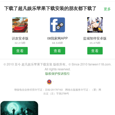
下载了超凡娱乐苹果下载安装的朋友都下载了
更多
识农安卓版
08我家网APP
盐城智停安卓版
32.21MB
68.54MB
35.47MB
查看
查看
查看
© 2010 至今 超凡娱乐苹果下载安装 版权所有。© Since 2010 fanwen118.com.
All rights reserved.
版权保护投诉指引
・
增值电信业务经营许可证：京B2-201797163
网络出版服务许可证：（署）网
出证（京）字第2799号