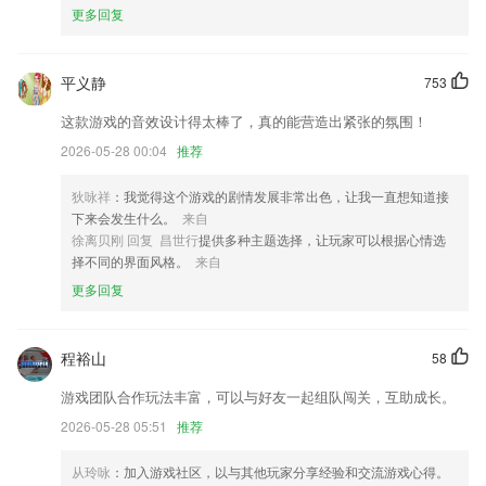
更多回复
攻城狮同学们针对性的优化了产品的性能BUG；
常规优化更新
平义静
753
深夜好书局，精品大放送；
这款游戏的音效设计得太棒了，真的能营造出紧张的氛围！
在线客服
2026-05-28 00:04
推荐
新增支持新款插线板P2远程开关机
联系我们
狄咏祥
：我觉得这个游戏的剧情发展非常出色，让我一直想知道接
以上就是超凡娱乐苹果下载安装的介绍，如果您喜欢这款软件，您可以到
下来会发生什么。
来自
应用商店进行打分评论，说出您的使用经历，以帮助我们更好的对产品进
徐离贝刚 回复 昌世行
提供多种主题选择，让玩家可以根据心情选
行优化修改。
择不同的界面风格。
来自
更多回复
程裕山
58
游戏团队合作玩法丰富，可以与好友一起组队闯关，互助成长。
2026-05-28 05:51
推荐
从玲咏
：加入游戏社区，以与其他玩家分享经验和交流游戏心得。