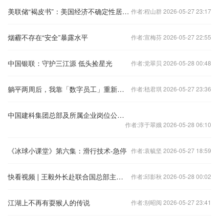
美联储“褐皮书”：美国经济不确定性居高位 关税推高物价
作者:程山群 2026-05-27 23:17
烟霾不存在“安全”暴露水平
作者:宣梅芬 2026-05-27 22:55
中国银联：守护三江源 低头捡星光
作者:党翠贝 2026-05-28 00:48
躺平两周后，我靠「数字员工」重新上路
作者:嵇君琪 2026-05-27 23:36
中国建科集团总部及所属企业岗位公开招聘公告
作者:淳于翠娥 2026-05-28 06:10
《冰球小课堂》第六集：滑行技术-急停
作者:袁毓坚 2026-05-27 18:59
快看视频 | 王毅外长赴联合国总部主持会议并访问加拿大，有何看点？
作者:邱影秋 2026-05-28 00:02
江湖上不再有耍猴人的传说
作者:别昭阅 2026-05-27 23:41