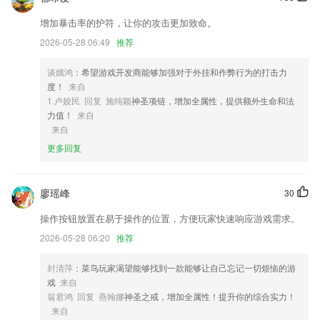
2,财务管理
3,电影柔焦！打造视觉大片
增加暴击率的护符，让你的攻击更加致命。
2026-05-28 06:49
推荐
4,『赞赏』粉丝赞赏，礼物打call更给力！
5,※ 可以自由的进行模型创建
谈娥鸿
：希望游戏开发商能够加强对于外挂和作弊行为的打击力
6,Bikewise PRO设计简单易用，强调在使用时尽量减少用户操作和负
度！
来自
担。
1.卢姣民 回复 施纯颖
神圣项链，增加全属性，提供额外生命和法
力值！
来自
超凡娱乐苹果下载安装软件优势
来自
1.方便用户提高学习，系统管理自己的学习进度。
更多回复
2.：学习一个专业技能的必备软件。
3.·直播功能：支持清晰度切换，给老师更流畅的直播体验。
廖瑶峰
30
4.学习不同的知识也会更高效，更好的了解随时在线上进行学习网课知识
操作按钮放置在易于操作的位置，方便玩家快速响应游戏需求。
的快捷。
2026-05-28 06:20
推荐
5.简解、详解，典故出处，无所不知；
封清萍
：菜鸟玩家渴望能够找到一款能够让自己忘记一切烦恼的游
6.以提升阅读能力为核心，创立独特的引导带读新模式。
戏
来自
超凡娱乐苹果下载安装更新了什么?
翁君鸿 回复 燕翰娜
神圣之戒，增加全属性！提升你的综合实力！
来自
软件更名拾光老照片修复