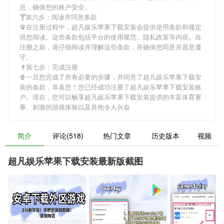
息，确保您的账户安全。
🍸第六步：阅读并同意条款
🦚在注册过程中，
超凡娱乐苹果下载安装
会提供使用条款和规定
供您阅读。这些条款包括平台的使用规范、隐私政策等内容。在
注册之前，请仔细阅读并理解这些条款，并确保您同意并愿意遵
守。
👴第七步：完成注册
🍿一旦您完成了所有必要的步骤，并同意了
超凡娱乐苹果下载安
装
的条款，恭喜您！您已经成功注册了超凡娱乐苹果下载安装账
户。现在，您可以畅享
超凡娱乐苹果下载安装
提供的丰富体育赛
事、刺激的游戏体验以及其他令人兴奋
简介
评论(518)
热门文章
历史版本
视频
超凡娱乐苹果下载安装最新版截图