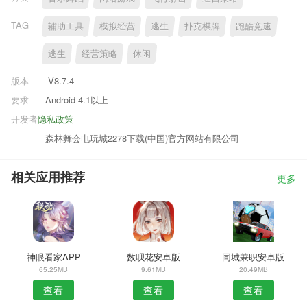
TAG
辅助工具
模拟经营
逃生
扑克棋牌
跑酷竞速
逃生
经营策略
休闲
版本
V8.7.4
要求
Android 4.1以上
开发者
隐私政策
森林舞会电玩城2278下载(中国)官方网站有限公司
相关应用推荐
更多
神眼看家APP
数呗花安卓版
同城兼职安卓版
65.25MB
9.61MB
20.49MB
查看
查看
查看