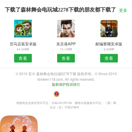
下载了森林舞会电玩城2278下载的朋友都下载了
更多
历马店装安卓版
东京港APP
邮编查哦安卓版
64.34MB
15.14MB
9.62MB
查看
查看
查看
© 2010 至今 森林舞会电玩城2278下载 版权所有。© Since 2010
fanwen118.com. All rights reserved.
版权保护投诉指引
・
增值电信业务经营许可证：京B2-201797163
网络出版服务许可证：（署）网
出证（京）字第2799号