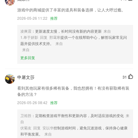
2,实用性很强的服务平台，一键去搜索附近的停车位，还有收费标注介绍
游戏中的商城提供了丰富的道具和装备选择，让人大呼过瘾。
等
2026-05-26 11:22
推荐
3,【离线朗读】：还在担心听文章耗流量?不用怕，选择离线主播，没网
也能听哦
凌爽震
：更新速度太慢，长时间没有新的内容更新
来自
4,家长旁听：家长可在线旁听，实时掌握2265孩子学习情况
1.单于妍影 回复 邢霭寒
提供一个在线帮助中心，解答玩家常见问
题并提供技术支持。
来自
5,预期指导分享，不同孕期阶段专业指导，产后护理孕妈产后护理知识分
来自
享等；
更多回复
6,【丰富的学习素材】课程内容覆盖日常会话、商务职场、旅游出行，校
园生活等各类场景。
申屠文莎
森林舞会电玩城2278下载软件优势
31
看到其他玩家有很多稀有装备，我也想拥有！有没有获取稀有装
1.·了解的各类考试知识更加的全面，2265针对不同的服务更快的在线查
备的方法？
看
2026-05-26 08:42
推荐
2.教研团队由剑桥、斯坦福、清华、北大等名校硕博领衔；
3.乐家home app海量信息搜集筛选，让你足不出户，了解周边优质的教
卫裕胜
：定期检查游戏平衡性和更新内容，及时适应游戏的变化
来
育机构
自
伏菊友 回复 安以华
控制游戏时间，避免沉迷游戏，保持身心健康
4.各种实用的口语、让你在各个场景都能轻松说出。
和平衡发展。
来自
5.免费为学校2265开通高兆数的宽带专线网络，解决学校的教学及办公的