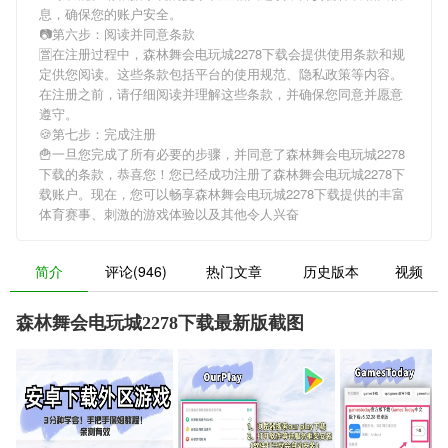
息，确保您的账户安全。
📷第六步：阅读并同意条款
🈺在注册过程中，
森林舞会电玩城2278下载
会提供使用条款和规
定供您阅读。这些条款包括平台的使用规范、隐私政策等内容。
在注册之前，请仔细阅读并理解这些条款，并确保您同意并愿意
遵守。
🍪第七步：完成注册
🍟一旦您完成了所有必要的步骤，并同意了
森林舞会电玩城2278
下载
的条款，恭喜您！您已经成功注册了森林舞会电玩城2278下
载账户。现在，您可以畅享
森林舞会电玩城2278下载
提供的丰富
体育赛事、刺激的游戏体验以及其他令人兴奋
简介
评论(946)
热门文章
历史版本
视频
森林舞会电玩城2278下载最新版截图