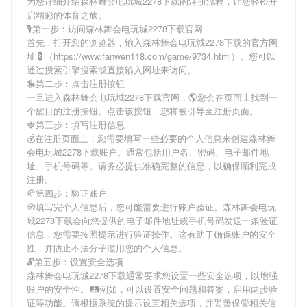
为您详细介绍
森林舞会电玩城2278下载
的注册流程，让您轻松开
启精彩的体育之旅。
🎙第一步：访问森林舞会电玩城2278下载官网
首先，打开您的浏览器，输入
森林舞会电玩城2278下载
的官方网
址💈（https://www.fanwen118.com/game/9734.html）。您可以
通过搜索引擎搜索或直接输入网址来访问。
🎠第二步：点击注册按钮
一旦进入
森林舞会电玩城2278下载
官网，🌎您会在页面上找到一
个醒目的注册按钮。点击该按钮，您将被引导至注册页面。
🍓第三步：填写注册信息
💰在注册页面上，您需要填写一些必要的个人信息来创建
森林舞
会电玩城2278下载
账户。通常包括用户名、密码、电子邮件地
址、手机号码等。请务必提供准确完整的信息，以确保顺利完成
注册。
🥐第四步：验证账户
🧭填写完个人信息后，您可能需要进行账户验证。
森林舞会电玩
城2278下载
会向您提供的电子邮件地址或手机号码发送一条验证
信息，您需要按照提示进行验证操作。这有助于确保账户的安全
性，并防止不法分子滥用您的个人信息。
🔓第五步：设置安全选项
森林舞会电玩城2278下载
通常要求您设置一些安全选项，以增强
账户的安全性。🛤例如，可以设置安全问题和答案，启用两步验
证等功能。请根据系统的提示设置相关选项，并妥善保管相关信