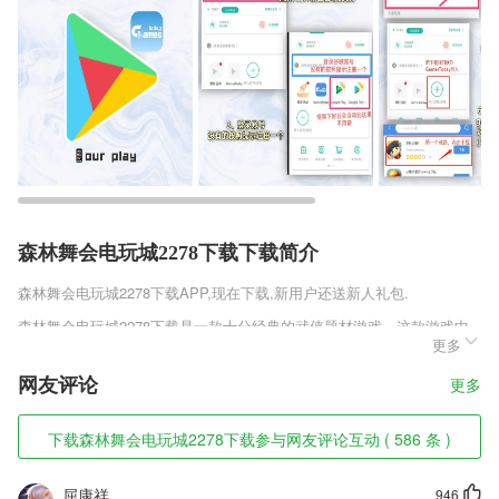
森林舞会电玩城2278下载下载简介
森林舞会电玩城2278下载
APP,现在下载,新用户还送新人礼包.
森林舞会电玩城2278下载是一款十分经典的武侠题材游戏，这款游戏中
更多
我们将扮演一个江湖小虾米，从零开始闯荡这个陌生的武林。在游戏中我
们可以通过自己的选择来改变主角的命运，让他走上不同的人生道路，成
网友评论
更多
为大侠还是邪派都在你的掌控之中。
森林舞会电玩城2278下载软件特色
下载森林舞会电玩城2278下载参与网友评论互动 ( 586 条 )
1,您可以共同来见证了属于您的倒计时的新起点和终点，都是很丰富不
已；
屈康祥
946