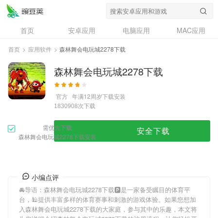
首页
安卓应用
电脑应用
MAC应用
资讯
专题
设计奖
创意应用
首页
>
应用软件
>
森林舞会电玩城2278下载
问答
森林舞会电玩城2278下载
官方
年满12周岁
下载安装
次下载
1830908
需优先下载
安全下载
森林舞会电玩城2278下载安装
小编点评
🚘导语：
森林舞会电玩城2278下载
🅿是一家备受瞩目的体育平
台，🕌提供丰富多样的体育赛事和刺激的游戏体验。如果您想加
入
森林舞会电玩城2278下载
的大家庭，参与其中的乐趣，本文将