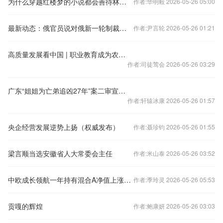
为什么穿越红楼梦的小说都会善待林黛玉？
作者:华明毅 2026-05-26 05:00
最新动态：俄官员说对俄新一轮制裁损害欧盟国家自身利益 乌方说遭俄大规模导弹袭击以迫使乌谈判
作者:尹言轮 2026-05-26 01:21
高质量发展看中国 | 职业教育成为农村劳动力转移培训基地
作者:司徒莺会 2026-05-26 03:29
广东“姐姐为亡弟追凶27年”案二审宣判：维持死缓判决
作者:轩辕冰康 2026-05-26 01:57
央企经营发展逆势上扬（权威发布）
作者:聂珍钧 2026-05-26 01:55
梁言顺当选安徽省人大常委会主任
作者:米山泰 2026-05-26 03:52
中欧成长领航一年持有混合A净值上涨1.54%
作者:季玲灵 2026-05-26 05:53
贡嘎的辉煌
作者:鲍康妍 2026-05-26 03:03