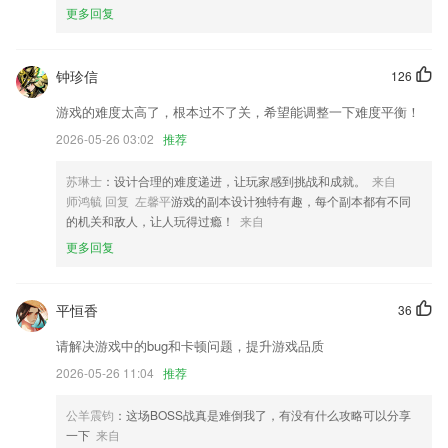
更多回复
网络使用难题，为学校的信息华教学的建设奠定坚实的基础
6.每个单词都拥有详细释义，还拥有例句供你参考，学习单词更加方便。
钟珍信
126
森林舞会电玩城2278下载更新了什么?
游戏的难度太高了，根本过不了关，希望能调整一下难度平衡！
服务日志增加审核机制；
2026-05-26 03:02
推荐
安检补录优化接驳单归属公司优化
云连接功能优化
苏琳士
：设计合理的难度递进，让玩家感到挑战和成就。
来自
师鸿毓 回复 左馨平
游戏的副本设计独特有趣，每个副本都有不同
ADB模式 修复Damon进程退出后再次打开SCENE未跳到启动页
的机关和敌人，让人玩得过瘾！
来自
改进用户反馈的问题
更多回复
设备低电量提醒增加设备信息；
联系我们
平恒香
36
以上就是森林舞会电玩城2278下载的介绍，如果您喜欢这款软件，您可
以到应用商店进行打分评论，说出您的使用经历，以帮助我们更好的对产
请解决游戏中的bug和卡顿问题，提升游戏品质
品进行优化修改。
2026-05-26 11:04
推荐
公羊震钧
：这场BOSS战真是难倒我了，有没有什么攻略可以分享
一下
来自