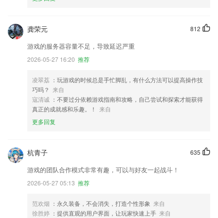
龚荣元
812
游戏的服务器容量不足，导致延迟严重
2026-05-27 16:20
推荐
凌翠荔
：玩游戏的时候总是手忙脚乱，有什么方法可以提高操作技
巧吗？
来自
寇清诚
：不要过分依赖游戏指南和攻略，自己尝试和探索才能获得
真正的成就感和乐趣。！
来自
更多回复
杭青子
635
游戏的团队合作模式非常有趣，可以与好友一起战斗！
2026-05-27 05:13
推荐
范欢烟
：永久装备，不会消失，打造个性形象
来自
徐胜婷
：提供直观的用户界面，让玩家快速上手
来自