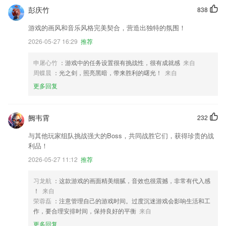
彭庆竹
838
游戏的画风和音乐风格完美契合，营造出独特的氛围！
2026-05-27 16:29
推荐
申屠心竹
：游戏中的任务设置很有挑战性，很有成就感
来自
周蝶晨
：光之剑，照亮黑暗，带来胜利的曙光！
来自
更多回复
阙韦霄
232
与其他玩家组队挑战强大的Boss，共同战胜它们，获得珍贵的战
利品！
2026-05-27 11:12
推荐
习龙航
：这款游戏的画面精美细腻，音效也很震撼，非常有代入感
！
来自
荣蓉磊
：注意管理自己的游戏时间。过度沉迷游戏会影响生活和工
作，要合理安排时间，保持良好的平衡
来自
更多回复