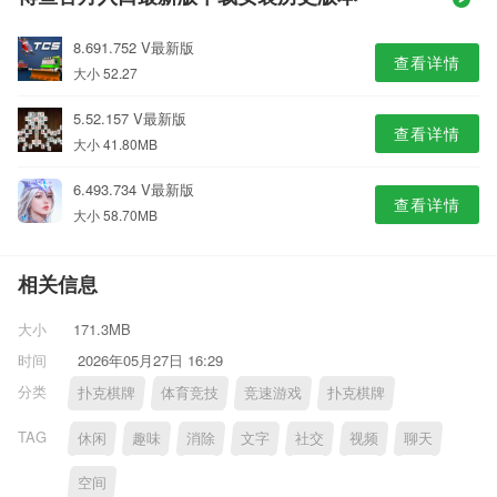
8.691.752 V最新版
查看详情
大小 52.27
5.52.157 V最新版
查看详情
大小 41.80MB
6.493.734 V最新版
查看详情
大小 58.70MB
相关信息
大小
171.3MB
时间
2026年05月27日 16:29
分类
扑克棋牌
体育竞技
竞速游戏
扑克棋牌
TAG
休闲
趣味
消除
文字
社交
视频
聊天
空间