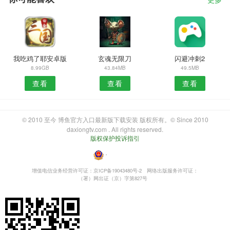
更多
我吃鸡了耶安卓版
玄魂无限刀
闪避冲刺2
8.99GB
43.84MB
49.5MB
查看
查看
查看
© 2010 至今 博鱼官方入口最新版下载安装 版权所有。© Since 2010
daxiongtv.com . All rights reserved.
版权保护投诉指引
・
增值电信业务经营许可证：京ICP备19043480号-2
网络出版服务许可证：
（署）网出证（京）字第827号