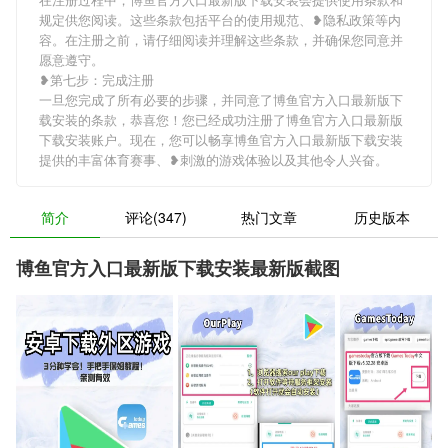
规定供您阅读。这些条款包括平台的使用规范、❥隐私政策等内
容。在注册之前，请仔细阅读并理解这些条款，并确保您同意并
愿意遵守。
❥第七步：完成注册
一旦您完成了所有必要的步骤，并同意了博鱼官方入口最新版下
载安装的条款，恭喜您！您已经成功注册了博鱼官方入口最新版
下载安装账户。现在，您可以畅享博鱼官方入口最新版下载安装
提供的丰富体育赛事、❥刺激的游戏体验以及其他令人兴奋。
简介
评论(347)
热门文章
历史版本
博鱼官方入口最新版下载安装最新版截图