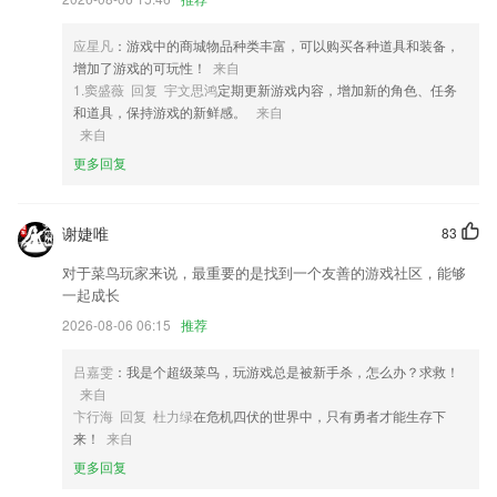
4,智能：直接告诉你对知识点掌握的程度。
5,分享每一天的学习成果，与好友相互勉励，在燃草，一起学习是很愉快
应星凡
：游戏中的商城物品种类丰富，可以购买各种道具和装备，
的
增加了游戏的可玩性！
来自
6,720度VR全景场地展现:平台上的所有场地,全部VR全景展示,场地真实
1.窦盛薇 回复 宇文思鸿
定期更新游戏内容，增加新的角色、任务
可靠;
和道具，保持游戏的新鲜感。
来自
来自
捕鱼大咖内购版软件优势
更多回复
1.宝宝巴士(BabyBus),专注启蒙，而不仅仅是教育。
2.内置外研社正版授权的《学生规范字典》《学生汉语词典》，提供生字
谢婕唯
83
的分年级组词、详细释义，不用再去翻字典；
对于菜鸟玩家来说，最重要的是找到一个友善的游戏社区，能够
3.每天15分钟，听说测练记得牢。
一起成长
4.一键生成随机题目，在随机练题下可以检测个人对各个知识点的掌握程
2026-08-06 06:15
推荐
度；
5.知识传递现场还原，语音、手势、涂鸦，多种答题方式一应俱全
吕嘉雯
：我是个超级菜鸟，玩游戏总是被新手杀，怎么办？求救！
来自
6.好医靠团队：立足医生、直播系统开发、医师学习资源平台、好医靠团
卞行海 回复 杜力绿
在危机四伏的世界中，只有勇者才能生存下
队在医疗领域为各医疗相关机构提供系统开发、政策推广、会议管理、会
来！
来自
员管理、会员分等级应用、市场活动推广、大数据应用、运营培训等一站
式互联网化解决方案
更多回复
捕鱼大咖内购版更新了什么?