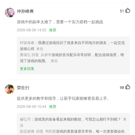
正文图片预览界面顶部沉浸状态栏的问题
仲孙峰爽
51
发现“线圈”增加发视频；
游戏中的副本太难了，需要一个实力搭档一起挑战
自动检测反编译后的文件列表
2026-08-06 14:52
推荐
库存管理和进销存的基本功能
轩辕保睿
：我通过游戏结识了很多来自不同地方的朋友，一起交流
修复链接第三方分享出错
游戏心得
来自
雍保弘 回复 从娇学
游戏的音乐配乐非常好听，配合游戏场景，增
【CCD相机】CCD相机滑竿类型增加，支持暗角虚化柔光纹理等控制调
强了游戏的氛围。
来自
节，自定义你的复古胶片机！
更多回复
联系我们
以上就是捕鱼大咖内购版的介绍，如果您喜欢这款软件，您可以到应用商
店进行打分评论，说出您的使用经历，以帮助我们更好的对产品进行优化
荣壮行
98
修改。
提供更多的教学和指导，让新手玩家能够更容易上手。
2026-08-06 10:44
推荐
穆弘可
：游戏里的装备看起来都好酷炫，可我怎么都打不到呢？
来
自
尉迟姬璐 回复 韦韵茗
游戏的更新速度非常快，每一次更新都会给