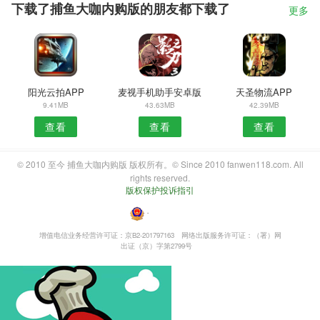
下载了捕鱼大咖内购版的朋友都下载了
更多
阳光云拍APP
麦视手机助手安卓版
天圣物流APP
9.41MB
43.63MB
42.39MB
查看
查看
查看
© 2010 至今 捕鱼大咖内购版 版权所有。© Since 2010 fanwen118.com. All
rights reserved.
版权保护投诉指引
・
增值电信业务经营许可证：京B2-201797163
网络出版服务许可证：（署）网
出证（京）字第2799号