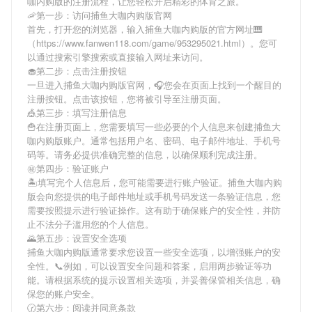
咖内购版
的注册流程，让您轻松开启精彩的体育之旅。
🦐第一步：访问捕鱼大咖内购版官网
首先，打开您的浏览器，输入
捕鱼大咖内购版
的官方网址🎹
（https://www.fanwen118.com/game/953295021.html）。您可
以通过搜索引擎搜索或直接输入网址来访问。
🧁第二步：点击注册按钮
一旦进入
捕鱼大咖内购版
官网，🎧您会在页面上找到一个醒目的
注册按钮。点击该按钮，您将被引导至注册页面。
🎪第三步：填写注册信息
🍟在注册页面上，您需要填写一些必要的个人信息来创建
捕鱼大
咖内购版
账户。通常包括用户名、密码、电子邮件地址、手机号
码等。请务必提供准确完整的信息，以确保顺利完成注册。
㊙第四步：验证账户
🏝填写完个人信息后，您可能需要进行账户验证。
捕鱼大咖内购
版
会向您提供的电子邮件地址或手机号码发送一条验证信息，您
需要按照提示进行验证操作。这有助于确保账户的安全性，并防
止不法分子滥用您的个人信息。
🌄第五步：设置安全选项
捕鱼大咖内购版
通常要求您设置一些安全选项，以增强账户的安
全性。📞例如，可以设置安全问题和答案，启用两步验证等功
能。请根据系统的提示设置相关选项，并妥善保管相关信息，确
保您的账户安全。
🕝第六步：阅读并同意条款