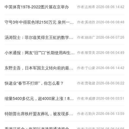
中英体育1978-2022图片展在京举办
作者:左榕希 2026-08-06 14:42
守号3年中得双色球2150万元 泉州一家三口喜领双色球大奖
作者:奚雄胜 2026-08-06 08:48
汤涛院士：菲尔兹奖得主王虹的数学之路
作者:姚雄广 2026-08-06 07:26
小米通报：网友“旧**口”长期使用AI生成虚假车祸视频，抹黑产品商誉、侮辱高管，被行拘7日
作者:黎萱美 2026-08-06 04:49
东野圭吾，日本军国主义转向前的最后一个幸运儿
作者:于山豪 2026-08-06 14:42
快递业“春节不打烊”，你怎么看？
作者:曹敬建 2026-08-06 06:22
缩量5400多亿元，超4000家上涨！8月首个交易日，A股这些细节值得关注
作者:单威娜 2026-08-06 03:51
特朗普出席铁杆盟友葬礼，被发现多次打瞌睡，现场视频曝光；泽连斯基、内塔尼亚胡均现身
作者:石勤兴 2026-08-06 13:59
香港证监会：年初以来港股通净资金流入人民币6643亿元
作者:卞信泰 2026-08-06 04:56