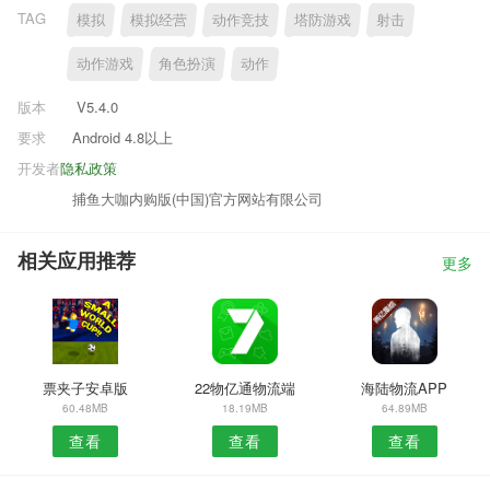
TAG
模拟
模拟经营
动作竞技
塔防游戏
射击
动作游戏
角色扮演
动作
版本
V5.4.0
要求
Android 4.8以上
开发者
隐私政策
捕鱼大咖内购版(中国)官方网站有限公司
相关应用推荐
更多
票夹子安卓版
22物亿通物流端
海陆物流APP
60.48MB
18.19MB
64.89MB
查看
查看
查看