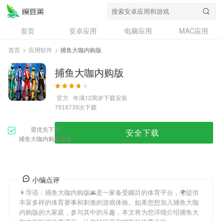
首页
安卓应用
电脑应用
MAC应用
资讯
专题
设计奖
创意应用
首页
>
应用软件
>
捕鱼大咖内购版
问答
捕鱼大咖内购版
官方
年满12周岁
下载安装
次下载
7918739
需优先下载
安全下载
捕鱼大咖内购版安装
小编点评
👩导语：
捕鱼大咖内购版
🌆是一家备受瞩目的体育平台，🌍提供
丰富多样的体育赛事和刺激的游戏体验。如果您想加入
捕鱼大咖
内购版
的大家庭，参与其中的乐趣，本文将为您详细介绍
捕鱼大