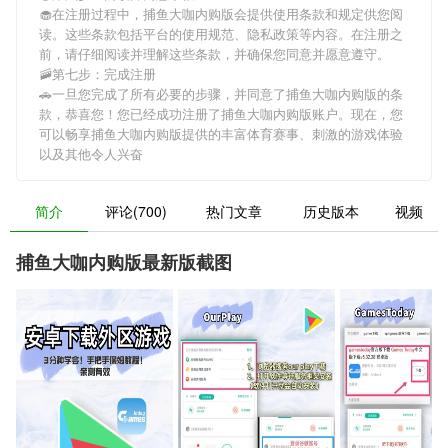
🧁在注册过程中，
捕鱼大咖内购版
会提供使用条款和规定供您阅
读。这些条款包括平台的使用规范、隐私政策等内容。在注册之
前，请仔细阅读并理解这些条款，并确保您同意并愿意遵守。
🚠第七步：完成注册
🚗一旦您完成了所有必要的步骤，并同意了
捕鱼大咖内购版
的条
款，恭喜您！您已经成功注册了捕鱼大咖内购版账户。现在，您
可以畅享
捕鱼大咖内购版
提供的丰富体育赛事、刺激的游戏体验
以及其他令人兴奋
简介
评论(700)
热门文章
历史版本
视频
捕鱼大咖内购版最新版截图