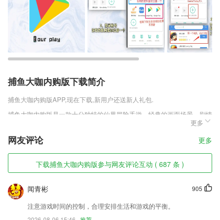
捕鱼大咖内购版下载简介
捕鱼大咖内购版
APP,现在下载,新用户还送新人礼包.
捕鱼大咖内购版是一款十分独特的仙界冒险手游。经典的画面场景，剧情
更多
故事，都能使你沉浸，更能让你享受到最为独特的游戏体验。多样性的玩
法更能使你感受到游戏的新意，同时也能使你更快的感受到游戏的魅力，
网友评论
更多
更好的沉浸其中。
捕鱼大咖内购版软件特色
下载捕鱼大咖内购版参与网友评论互动 ( 687 条 )
1,所有数据上传阿里云服务器储存
闻青彬
905
2,随时查看电池信息
3,移动验券：随时随地验券，便捷省时间，提升体验；
注意游戏时间的控制，合理安排生活和游戏的平衡。
2026-08-06 15:46
推荐