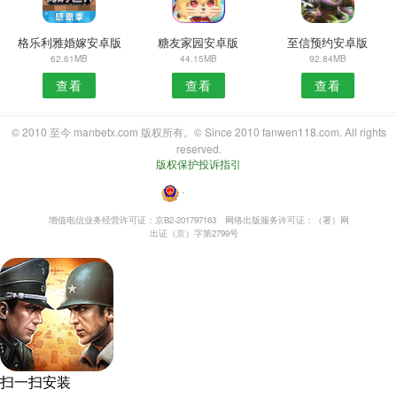
格乐利雅婚嫁安卓版
糖友家园安卓版
至信预约安卓版
62.61MB
44.15MB
92.84MB
查看
查看
查看
© 2010 至今 manbetx.com 版权所有。© Since 2010 fanwen118.com. All rights
reserved.
版权保护投诉指引
・
增值电信业务经营许可证：京B2-201797163
网络出版服务许可证：（署）网
出证（京）字第2799号
扫一扫安装