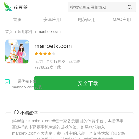
首页
安卓应用
电脑应用
MAC应用
资讯
专题
设计奖
创意应用
首页
>
应用软件
>
manbetx.com
问答
manbetx.com
官方
年满12周岁
下载安装
次下载
7978622
需优先下载
安全下载
manbetx.com安装
小编点评
🙅导语：
manbetx.com
🌐是一家备受瞩目的体育平台，⛪️提供丰
富多样的体育赛事和刺激的游戏体验。如果您想加入
manbetx.com
的大家庭，参与其中的乐趣，本文将为您详细介绍