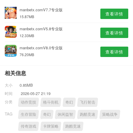
manbetx.comV7.7专业版
查看详情
15.87MB
manbetx.comV5.8专业版
查看详情
12.33MB
manbetx.comV8.0专业版
查看详情
76.20MB
相关信息
大小
0.85MB
时间
2026-05-27 21:19
分类
动作竞技
格斗街机
奇幻
飞行射击
TAG
生存冒险
奇幻
休闲益智
跑酷竞速
策略战争
传奇游戏
卡牌策略
跑酷竞速