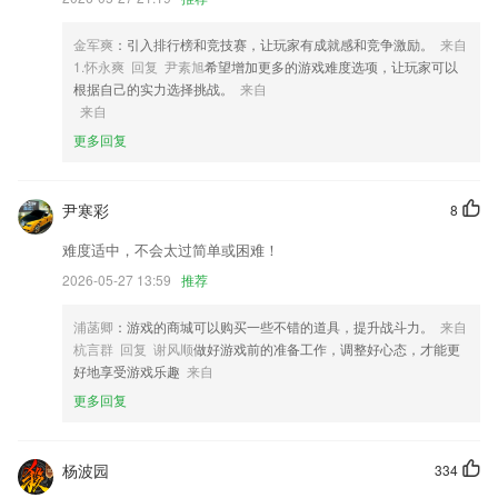
3,【轻松逛论坛】
金军爽
：引入排行榜和竞技赛，让玩家有成就感和竞争激励。
来自
4,移动远程实时视频: 支持3G/4G和无线（WiFi）网络，真正做到随时随
1.怀永爽 回复 尹素旭
希望增加更多的游戏难度选项，让玩家可以
地的查看；
根据自己的实力选择挑战。
来自
来自
5,效果
更多回复
6,密码:9mq9
manbetx.com软件优势
尹寒彩
8
1.用幼儿喜欢的游戏方式，让孩子主动思考的同时又对后面的学习充满好
难度适中，不会太过简单或困难！
奇，时刻保证孩子的学习兴趣。
2026-05-27 13:59
推荐
2.日语五十音图可以在此学习，零基础的人可以自学日语音标
3.该平台提供的培训内容也是很全面的，你可以放心在线来学习；
浦菡卿
：游戏的商城可以购买一些不错的道具，提升战斗力。
来自
杭言群 回复 谢风顺
做好游戏前的准备工作，调整好心态，才能更
4.全年365天24小时都可以在线上课，自由选择时间和地点，充分利用碎
好地享受游戏乐趣
来自
片时间，随时随地和全球外教实时视频互动交流，满足你个性化的学习需
求
更多回复
5.观点分析一触即达，经验交流分享，助力创业者成长
6.查单词,搜作文,好用到飞起~~
杨波园
334
manbetx.com更新了什么?