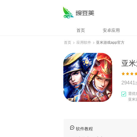
亚米游戏app官方
首页
安卓应用
首页
>
应用软件
>
亚米游戏app官方
亚米
29441
需优
亚米
软件教程