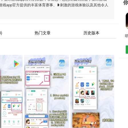
米游戏app官方提供的丰富体育赛事、❥刺激的游戏体验以及其他令人
)
热门文章
历史版本