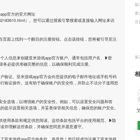
版
要
app官方的官方网址
m/game/82183610.html）。您可以通过搜索引擎搜索或直接输入网址来访
开
会在页面上找到一个醒目的注册按钮。点击该按钮，您将被引导至注
备案
个人信息来创建亚米游戏app官方账户。通常包括用户名、❥密
请务必提供准确完整的信息，以确保顺利完成注册。
户验证。亚米游戏app官方会向您提供的电子邮件地址或手机号码
进行验证操作。这有助于确保账户的安全性，并防止不法分子滥用您
些安全选项，以增强账户的安全性。例如，可以设置安全问题和答
统的提示设置相关选项，并妥善保管相关信息，确保您的账户安全。
提供使用条款和规定供您阅读。这些条款包括平台的使用规范、❥隐
阅读并理解这些条款，并确保您同意并愿意遵守。
了亚米游戏app官方的条款，恭喜您！您已经成功注册了亚米游戏