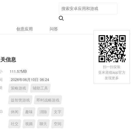
创意应用
问答
相关信息
扫一扫安装
小
111.57MB
亚米游戏app官方
发现更多
间
2026年06月10日 06:24
类
策略游戏
辅助工具
益智类游戏
即时战略游戏
AG
休闲
趣味
消除
文字
社交
视频
聊天
空间