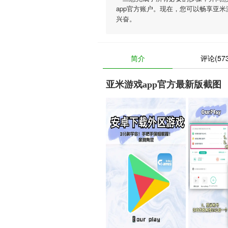
app官方账户。现在，您可以畅享亚
兴奋。
简介
评论(573
亚米游戏app官方最新版截图