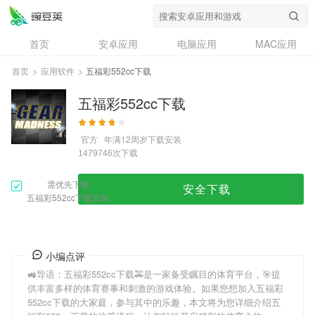
首页
安卓应用
电脑应用
MAC应用
资讯
专题
设计奖
创意应用
首页
>
应用软件
>
五福彩552cc下载
问答
五福彩552cc下载
官方
年满12周岁
下载安装
次下载
1479746
需优先下载
安全下载
五福彩552cc下载安装
小编点评
🚜导语：
五福彩552cc下载
🚕是一家备受瞩目的体育平台，🎯提
供丰富多样的体育赛事和刺激的游戏体验。如果您想加入
五福彩
552cc下载
的大家庭，参与其中的乐趣，本文将为您详细介绍
五