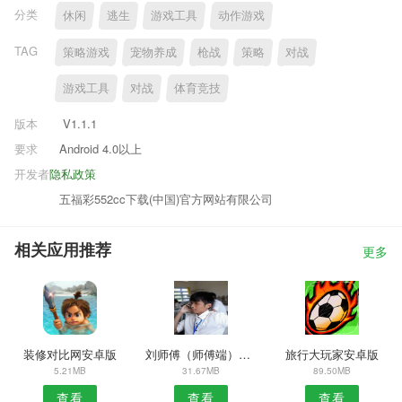
分类
休闲
逃生
游戏工具
动作游戏
TAG
策略游戏
宠物养成
枪战
策略
对战
游戏工具
对战
体育竞技
版本
V1.1.1
要求
Android 4.0以上
开发者
隐私政策
五福彩552cc下载(中国)官方网站有限公司
相关应用推荐
更多
装修对比网安卓版
刘师傅（师傅端）APP
旅行大玩家安卓版
5.21MB
31.67MB
89.50MB
查看
查看
查看