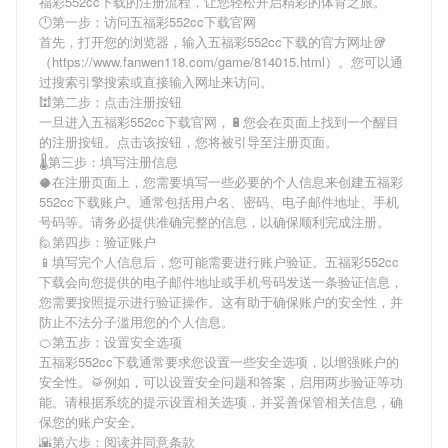
福彩552cc下载
的注册流程，让您轻松开启精彩的体育之旅。
🕛第一步：访问五福彩552cc下载官网
首先，打开您的浏览器，输入
五福彩552cc下载
的官方网址🥡
（https://www.fanwen118.com/game/814015.html）。您可以通
过搜索引擎搜索或直接输入网址来访问。
🕍第二步：点击注册按钮
一旦进入
五福彩552cc下载
官网，🔋您会在页面上找到一个醒目
的注册按钮。点击该按钮，您将被引导至注册页面。
🌡第三步：填写注册信息
🥥在注册页面上，您需要填写一些必要的个人信息来创建
五福彩
552cc下载
账户。通常包括用户名、密码、电子邮件地址、手机
号码等。请务必提供准确完整的信息，以确保顺利完成注册。
🙋第四步：验证账户
📱填写完个人信息后，您可能需要进行账户验证。
五福彩552cc
下载
会向您提供的电子邮件地址或手机号码发送一条验证信息，
您需要按照提示进行验证操作。这有助于确保账户的安全性，并
防止不法分子滥用您的个人信息。
🍊第五步：设置安全选项
五福彩552cc下载
通常要求您设置一些安全选项，以增强账户的
安全性。🥁例如，可以设置安全问题和答案，启用两步验证等功
能。请根据系统的提示设置相关选项，并妥善保管相关信息，确
保您的账户安全。
🌇第六步：阅读并同意条款