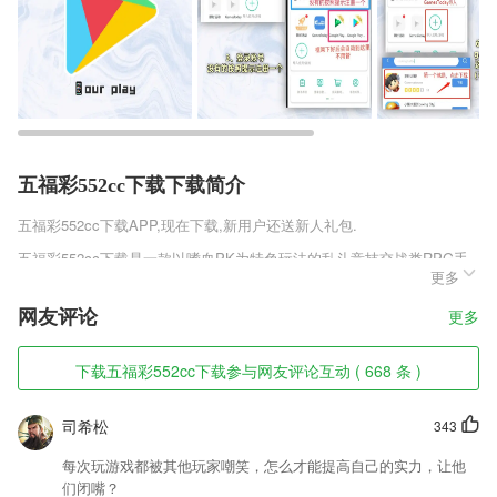
五福彩552cc下载下载简介
五福彩552cc下载
APP,现在下载,新用户还送新人礼包.
五福彩552cc下载是一款以嗜血PK为特色玩法的乱斗竞技交战类RPG手
更多
机游戏，游戏中拥有万人城战的特色玩法，每个职业都会有炫彩技能的特
效，还能体验到全屏无死角攻击，还有随心所欲的热血PK战斗在这里得
网友评论
更多
到绝对传承。强大的交易系统，丰富的副本玩法和PVP真人对战，让你
一玩上瘾。
下载五福彩552cc下载参与网友评论互动 ( 668 条 )
五福彩552cc下载软件特色
1,【即时消息】客户咨询、订单消息即时推送,即时响应
司希松
343
2,合理规划，科学管理孩子的学习时间和速度。
每次玩游戏都被其他玩家嘲笑，怎么才能提高自己的实力，让他
3,【首页改版】新增男女频道,满足你的口味;
们闭嘴？