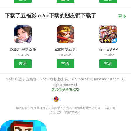
下载了五福彩552cc下载的朋友都下载了
更多
物联租房安卓版
e车游安卓版
新土豆APP
30.30MB
20.73MB
18.93MB
查看
查看
查看
© 2010 至今 五福彩552cc下载 版权所有。© Since 2010 fanwen118.com. All
rights reserved.
版权保护投诉指引
・
增值电信业务经营许可证：京B2-201797163
网络出版服务许可证：（署）网
出证（京）字第2799号