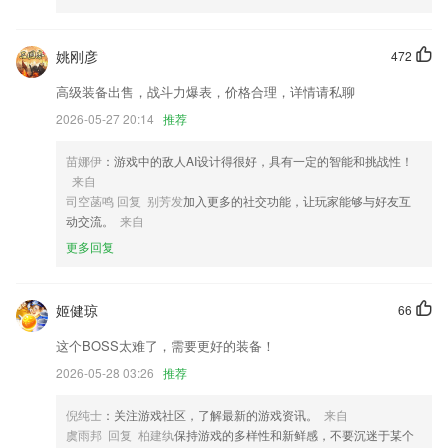
修复了系统bug问题。
修复一些的问题，提升稳定性
姚刚彦
472
“应用程序”需求现在在需求列表中显示所选的应用程序
高级装备出售，战斗力爆表，价格合理，详情请私聊
专业手机录音
2026-05-27 20:14
推荐
联系我们
以上就是五福彩552cc下载的介绍，如果您喜欢这款软件，您可以到应用
苗娜伊
：游戏中的敌人AI设计得很好，具有一定的智能和挑战性！
商店进行打分评论，说出您的使用经历，以帮助我们更好的对产品进行优
来自
化修改。
司空菡鸣 回复 别芳发
加入更多的社交功能，让玩家能够与好友互
动交流。
来自
更多回复
姬健琼
66
这个BOSS太难了，需要更好的装备！
2026-05-28 03:26
推荐
倪纯士
：关注游戏社区，了解最新的游戏资讯。
来自
虞雨邦 回复 柏建纨
保持游戏的多样性和新鲜感，不要沉迷于某个