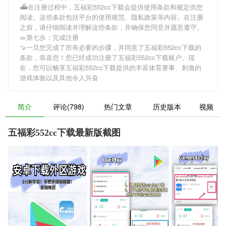
⛴在注册过程中，
五福彩552cc下载
会提供使用条款和规定供您
阅读。这些条款包括平台的使用规范、隐私政策等内容。在注册
之前，请仔细阅读并理解这些条款，并确保您同意并愿意遵守。
🥗第七步：完成注册
🍠一旦您完成了所有必要的步骤，并同意了
五福彩552cc下载
的
条款，恭喜您！您已经成功注册了五福彩552cc下载账户。现
在，您可以畅享
五福彩552cc下载
提供的丰富体育赛事、刺激的
游戏体验以及其他令人兴奋
简介
评论(798)
热门文章
历史版本
视频
五福彩552cc下载最新版截图