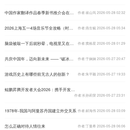
中国作家翻译作品春季新书推介会在伦敦举办
作者:崔山筠 2026-05-28 02:32
2026上海五一4场音乐节全攻略（时间+地点）
作者:燕生毓 2026-05-28 05:34
脑袋被敲一下后就秒晕，电视里又在瞎演了吗？
作者:窦栋星 2026-05-28 01:29
共庆中国年，迈向新未来 —— “破冰者”2022新春庆祝活动即将举办
作者:于娴娴 2026-05-27 20:47
游戏历史上有哪些前无古人的创新？
作者:朱平颖 2026-05-27 19:33
鲲鹏昇腾开发者大会2026：携手开发者共筑AgenticAI时代算力底座
作者:长孙莉荣 2026-05-27 23:31
1978年-我国与阿曼苏丹国建立外交关系
作者:郝海伟 2026-05-28 03:09
怎么正确对待人情往来
作者:丁曼希 2026-05-28 06:06