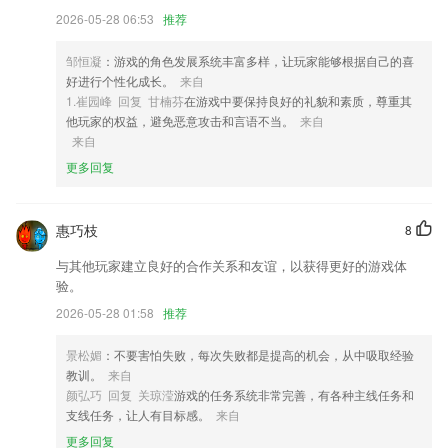
2026-05-28 06:53
推荐
4,吉旅行旨在创新技术模式，围绕数字吉林，打造数字文旅。
5,高清录音：随心所欲，各类音频，随意录取；
邹恒凝
：游戏的角色发展系统丰富多样，让玩家能够根据自己的喜
6,为2265用户提供素材，为客户提供编辑封面、模板；
好进行个性化成长。
来自
1.崔园峰 回复 甘楠芬
在游戏中要保持良好的礼貌和素质，尊重其
五福彩552cc下载软件优势
他玩家的权益，避免恶意攻击和言语不当。
来自
来自
1.协助宝宝轻松学习，把握更多的动物叫声；
更多回复
2.每周一个新故事、2265宝宝不腻烦。新的故事新的体验，新的学习，新
的成长，每周呈送
3.搜刮高品质模拟题，附带专业题库，2265专业题库收录历年真题，刷题
惠巧枝
8
原来如此简单，还有名师解析，一学就会。
与其他玩家建立良好的合作关系和友谊，以获得更好的游戏体
4.学拼音与文字对应，让您随时随地，逐字句精准学习；
验。
5.·了解到更多的发音方式，做到最正确的发音
2026-05-28 01:58
推荐
6.电脑、手机进度同步学习，自动保存学习进度。
景松媚
：不要害怕失败，每次失败都是提高的机会，从中吸取经验
五福彩552cc下载更新了什么?
教训。
来自
颜弘巧 回复 关琼滢
游戏的任务系统非常完善，有各种主线任务和
３性能优化及bugfix；
支线任务，让人有目标感。
来自
优化画画功能。
更多回复