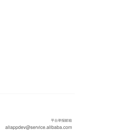
平台举报邮箱
aliappdev@service.alibaba.com