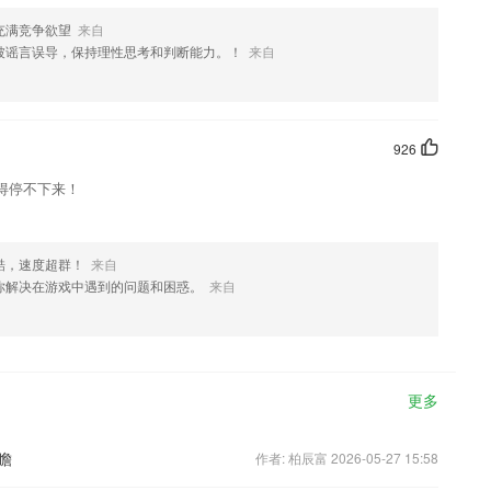
充满竞争欲望
来自
被谣言误导，保持理性思考和判断能力。！
来自
926
得停不下来！
酷，速度超群！
来自
你解决在游戏中遇到的问题和困惑。
来自
更多
瞻
作者: 柏辰富 2026-05-27 15:58