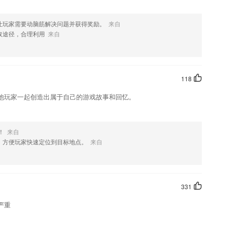
让玩家需要动脑筋解决问题并获得奖励。
来自
取途径，合理利用
来自
118
他玩家一起创造出属于自己的游戏故事和回忆。
！
来自
，方便玩家快速定位到目标地点。
来自
331
严重