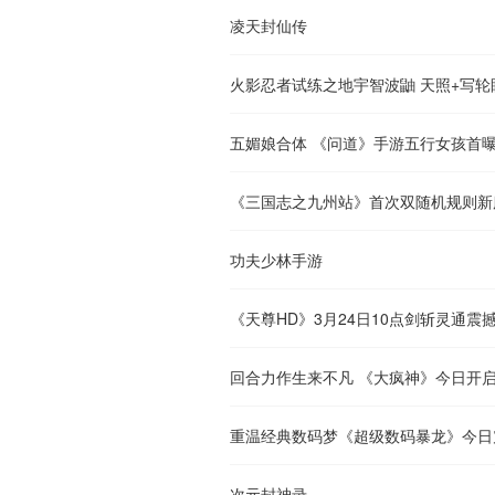
凌天封仙传
火影忍者试练之地宇智波鼬 天照+写
五媚娘合体 《问道》手游五行女孩首
《三国志之九州站》首次双随机规则新
功夫少林手游
《天尊HD》3月24日10点剑斩灵通震
回合力作生来不凡 《大疯神》今日开
重温经典数码梦《超级数码暴龙》今日
次元封神录