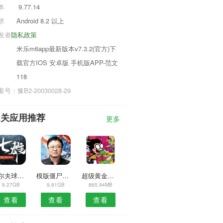
本
9.77.14
求
Android 8.2 以上
发者
隐私政策
米乐m6app最新版本v7.3.2(官方)下
载官方IOS 安卓版 手机版APP-范文
118
号：豫B2-20030028-29
相关应用推荐
更多
高尔夫球射击
模版僵尸入侵
超级黄金机器人
9.27GB
9.81GB
865.94MB
查看
查看
查看