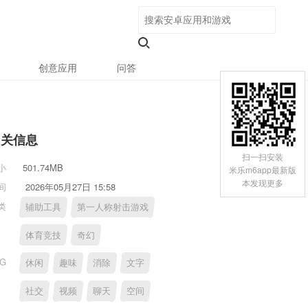
创意应用
问答
相关信息
扫一扫安装
小
501.74MB
米乐m6app最新版
本发现更多
间
2026年05月27日 15:58
类
辅助工具
第一人称射击游戏
体育竞技
奇幻
AG
休闲
趣味
消除
文字
社交
视频
聊天
空间