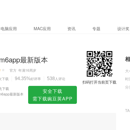
本
电脑应用
MAC应用
资讯
专题
设计奖
m6app最新版本
官方
年满16周岁
大
次下载
94.35%
好评率
538
人评论
时
扫码打开当前页下载
分
先下载
安全下载
m6app最新版本
需下载豌豆荚APP
T