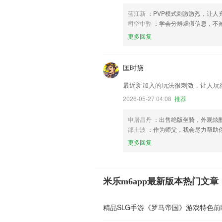
蓝江新
：PVP模式刺激激烈，让人
司空中骅
：学会分辨虚假信息，不
更多回复
匡时黛
最近新加入的玩法很刺激，让人玩
2026-05-27 04:08
推荐
申屠昌丹
：出售绝版坐骑，外观炫
邰士波
：作为师父，我会尽力帮助
更多回复
米乐m6app最新版本热门文章
精品SLG手游《罗马帝国》游戏特色前