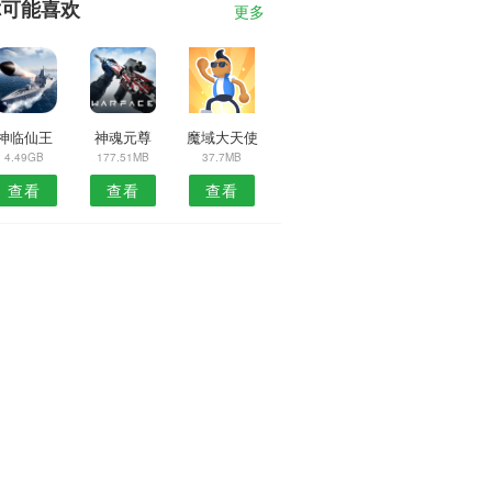
你可能喜欢
更多
神临仙王
神魂元尊
魔域大天使
4.49GB
177.51MB
37.7MB
查看
查看
查看