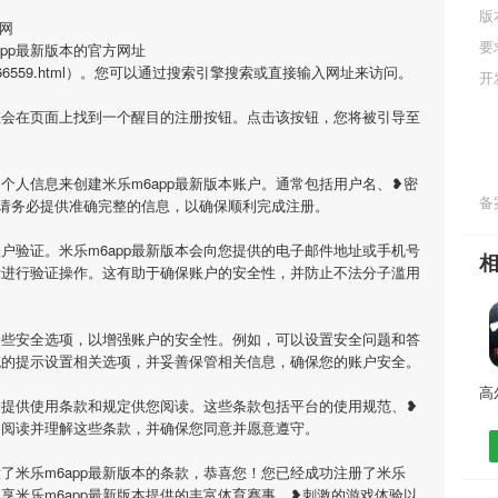
版
官网
要
pp最新版本的官方网址
om/game/66559.html）。您可以通过搜索引擎搜索或直接输入网址来访问。
开
，您会在页面上找到一个醒目的注册按钮。点击该按钮，您将被引导至
个人信息来创建米乐m6app最新版本账户。通常包括用户名、❥密
备案
请务必提供准确完整的信息，以确保顺利完成注册。
户验证。米乐m6app最新版本会向您提供的电子邮件地址或手机号
示进行验证操作。这有助于确保账户的安全性，并防止不法分子滥用
置一些安全选项，以增强账户的安全性。例如，可以设置安全问题和答
统的提示设置相关选项，并妥善保管相关信息，确保您的账户安全。
本会提供使用条款和规定供您阅读。这些条款包括平台的使用规范、❥
细阅读并理解这些条款，并确保您同意并愿意遵守。
了米乐m6app最新版本的条款，恭喜您！您已经成功注册了米乐
畅享米乐m6app最新版本提供的丰富体育赛事、❥刺激的游戏体验以