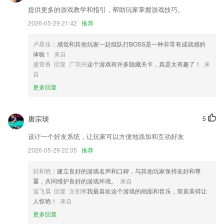
联系我们
提供更多的游戏教学和指引，帮助玩家掌握游戏技巧。
以上就是澳门六开彩天天免费资料大全下载一个百度的介绍，如果您喜欢
2026-05-29 21:42
推荐
这款软件，您可以到应用商店进行打分评论，说出您的使用经历，以帮助
我们更好的对产品进行优化修改。
卢星佳
：感觉和其他玩家一起组队打BOSS是一种非常有成就感的
体验！
来自
盛萱香 回复 广羽兴
这个游戏有许多隐藏关卡，真是太有趣了！
来
自
更多回复
唐宗琰
5
设计一个好友系统，让玩家可以方便地添加和互动好友
2026-05-29 22:35
推荐
封和艳
：建立良好的游戏名声和口碑，与其他玩家保持友好和尊
重，共同维护良好的游戏环境。
来自
寇飞晨 回复 文初寒
我最喜欢这个游戏的画面和音乐，简直美得让
人惊艳！
来自
更多回复