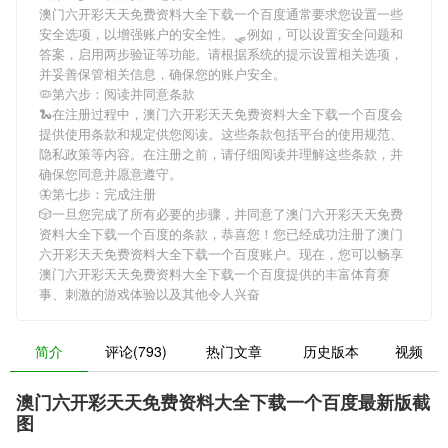
澳门六开彩天天免费资料大全下载一个百度
通常要求您设置一些
安全选项，以增强账户的安全性。🛷例如，可以设置安全问题和
答案，启用两步验证等功能。请根据系统的提示设置相关选项，
并妥善保管相关信息，确保您的账户安全。
🦠第六步：阅读并同意条款
🐍在注册过程中，
澳门六开彩天天免费资料大全下载一个百度
会
提供使用条款和规定供您阅读。这些条款包括平台的使用规范、
隐私政策等内容。在注册之前，请仔细阅读并理解这些条款，并
确保您同意并愿意遵守。
🦋第七步：完成注册
🎲一旦您完成了所有必要的步骤，并同意了
澳门六开彩天天免费
资料大全下载一个百度
的条款，恭喜您！您已经成功注册了澳门
六开彩天天免费资料大全下载一个百度账户。现在，您可以畅享
澳门六开彩天天免费资料大全下载一个百度
提供的丰富体育赛
事、刺激的游戏体验以及其他令人兴奋
简介
评论(793)
热门文章
历史版本
视频
澳门六开彩天天免费资料大全下载一个百度最新版截
图