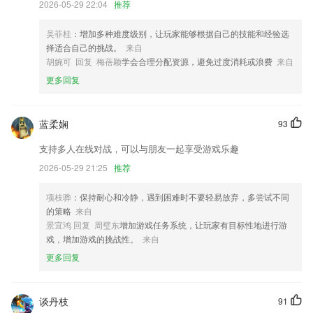
2026-05-29 22:04
推荐
识、传统国学及历史故事，以及故事内涵中的做人做事道理。《三字经》
既是一部儿童识字课本，同时也是论述启蒙教育的著作。
吴菲桂
：增加多种难度级别，让玩家能够根据自己的技能和经验选
3.构建家校共育体系，提升家长的获得感
择适合自己的挑战。
来自
胡婉可 回复 梅蓓颖
学会合理分配资源，避免过度消耗或浪费
来自
4.能够对试题进行收藏记录，以后就能查看自己收藏的试题了；
更多回复
5.查看项目概况，数据实时分析，分析的数据所占比例多少，图形化展示
出来；
6.安全性高，数据使用安全加密算法；
蓝柔娴
93
澳门六开彩天天免费资料大全下载一个百度更新了什
支持多人在线对战，可以与朋友一起享受游戏乐趣
么?
2026-05-29 21:25
推荐
我的板块中增加阳光智园客服；
项枝骅
：保持耐心和冷静，遇到困难时不要轻易放弃，多尝试不同
光速超跑5周年狂欢季：5周年福利券，全场自接驾用车享受77折优惠，
的策略
来自
更有超多周年福利，等你来！
景宜鸿 回复 周璧东
增加游戏任务系统，让玩家有目标性地进行游
>如遇特定游戏卡顿或功耗过高，请附带完整帧率记录截图反馈
戏，增加游戏的挑战性。
来自
2:提高了人像分割识别度
更多回复
资讯详情跳转优化
设置增加紧急视频提示音开关增加碰撞灵敏度选项；
谈丹枝
91