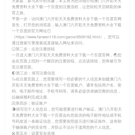
大家庭，参与其中的乐趣，本文将为您详细介绍
澳门六开彩天天
免费资料大全下载一个百度
的注册流程，让您轻松开启精彩的体
育之旅。
🌴第一步：访问澳门六开彩天天免费资料大全下载一个百度官网
首先，打开您的浏览器，输入
澳门六开彩天天免费资料大全下载
一个百度
的官方网址🕗
（https://www.fanwen118.com/game/6509192.html）。您可以
通过搜索引擎搜索或直接输入网址来访问。
🕞第二步：点击注册按钮
一旦进入
澳门六开彩天天免费资料大全下载一个百度
官网，🌏您
会在页面上找到一个醒目的注册按钮。点击该按钮，您将被引导
至注册页面。
🌓第三步：填写注册信息
🍶在注册页面上，您需要填写一些必要的个人信息来创建
澳门六
开彩天天免费资料大全下载一个百度
账户。通常包括用户名、密
码、电子邮件地址、手机号码等。请务必提供准确完整的信息，
以确保顺利完成注册。
📀第四步：验证账户
🌘填写完个人信息后，您可能需要进行账户验证。
澳门六开彩天
天免费资料大全下载一个百度
会向您提供的电子邮件地址或手机
号码发送一条验证信息，您需要按照提示进行验证操作。这有助
于确保账户的安全性，并防止不法分子滥用您的个人信息。
🎤第五步：设置安全选项