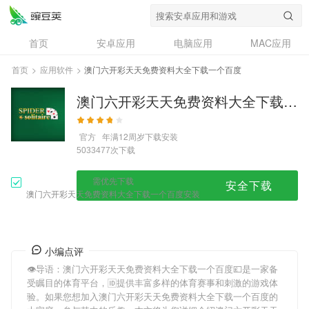
首页
安卓应用
电脑应用
MAC应用
资讯
专题
设计奖
创意应用
首页
>
应用软件
>
澳门六开彩天天免费资料大全下载一个百度
问答
澳门六开彩天天免费资料大全下载一个百度
官方
年满12周岁
下载安装
次下载
5033477
需优先下载
安全下载
澳门六开彩天天免费资料大全下载一个百度安装
小编点评
👁导语：
澳门六开彩天天免费资料大全下载一个百度
💷是一家备
受瞩目的体育平台，🆔提供丰富多样的体育赛事和刺激的游戏体
验。如果您想加入
澳门六开彩天天免费资料大全下载一个百度
的