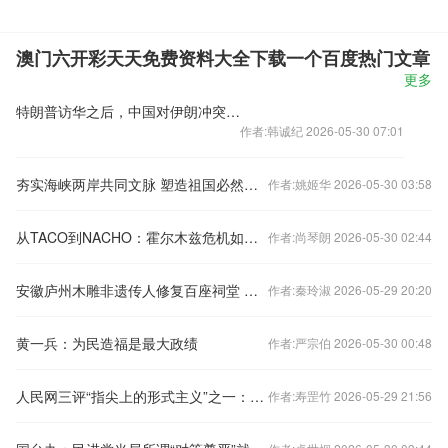
澳门六开彩天天免费资料大全下载一个百度热门文章
更多
特朗普访华之后，中国对伊朗冲突仍会选择隔岸观火
作者:韩诚纪 2026-05-30 07:01
夯实海峡两岸共同文脉 塑造祖国必然统一大势——写在第二届海峡两岸中华文化峰会开幕之际
作者:姚姬华 2026-05-30 03:58
从TACO到NACHO：霍尔木兹危机如何改写加密市场的宏观定价逻辑
作者:尚琴朗 2026-05-30 02:44
安徽庐州木雕非遗传人修复百座祠堂 传承面临后继无人
作者:秦玲淑 2026-05-29 20:20
黄一兵：为民造福是最大政绩
作者:严宗伯 2026-05-30 00:48
人民网三评“指尖上的形式主义”之一：手机都快“瘫痪”了
作者:寿罡竹 2026-05-29 21:56