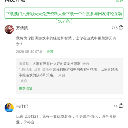
受，为你缔造优质而又不凡的竞技体验，在这里你将能够畅玩所有内容，
为你打造多元化的合击玩法，职业搭配任由你来选择!
下载澳门六开彩天天免费资料大全下载一个百度参与网友评论互动
澳门六开彩天天免费资料大全下载一个百度软件特色
( 507 条 )
1,软件功能
万倩腾
716
2,【懂你心，爱你眼】护眼模式、仿真等多翻页效果、自定义阅读设置，
我将为你提供游戏中的经验和智慧，让你在游戏中更加游刃有
让你体验质感阅读；
余！
3,每天记背重要的字词句子，让孩子可以积累更多的词语。
2026-05-30 07:01
推荐
4,无人机驾驶员题库新增搜题功能,无人机驾驶员考试中的疑问一搜便知,
更支持语音和拍照搜题。
匡策瑞
：大家有没有什么好的装备推荐啊
来自
1.詹伦伦 回复 裴滢树
充分利用游戏中的教程和指南，以便更好地
5,学生就能掌握更多的成语信息，快速的搜索对应的成语内容。
掌握游戏的技巧和策略。
来自
6,不要在担心自己找不到好的风格，施工团队体验推荐也是很便捷。
来自
更多回复
澳门六开彩天天免费资料大全下载一个百度软件优势
1.轻松查变位，支持德语所有十八种变位形式以及变位反查功能；
韦佳纪
44
2.《三字经》，是中国的传统启蒙教材。在中国古代经典当中，《三字
经》是最浅显易懂的读本之一。《三字经》取材典范，包括中国传统文化
玩家ID:54321，我有一套优质装备，全身属性强化，适合各职
的文学、历史、哲学、天文地理、人伦义理、忠孝节义等等，而核心思想
业，价格合
又包括了“仁，义，诚，敬，孝。”背诵《三字经》的同时，就了解了常