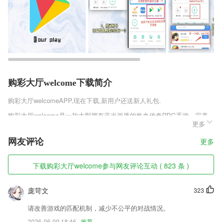
购彩大厅welcome下载简介
购彩大厅welcome
APP,现在下载,新用户还送新人礼包.
购彩大厅welcome是一款大型拥有蓝光画质的热血传奇RPG手游，完美
更多
延续的端游的传奇玩法，经典的三大职业，玩家随意挑选一个进入游戏，
热血传记免费版v3.0.61多元化的发展路线，定点boss激情争夺多种经典
网友评论
更多
传奇玩法完美复原，带给玩家原汁原味的传奇体验，对这款游戏感兴趣就
来趣趣手游网下载体验。
下载购彩大厅welcome参与网友评论互动 ( 823 条 )
购彩大厅welcome软件特色
1,各种工具均免费提供，还有十分多样化的滤镜、贴纸和特效等。
庞苛文
323
2,解析全：语数英政史地理化生，覆盖全部学科90%以上的课本练习册解
请改善游戏的匹配机制，减少不公平的对战情况。
析，还有大批教材解析随时更新
2026-06-09 18:46
推荐