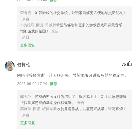
3,提供数据采集、数据分析和挖掘、资源共享和推送一体化平台；
4,线上阅读新闻资讯，发布阅读评论表达看法观点；
荣睿艳
：加强游戏的社交系统，让玩家能够更方便地结交新朋友！
来自
5,餐饮行业能够接受客户的预约以及客户的就餐服务。
1.杨雄辰 回复 司威菁
希望能够增加更多的游戏音效和背景音乐，
6,从最常用的文档模板中创建新的笔记本。
增加游戏的氛围！
来自
来自
购彩大厅welcome软件优势
更多回复
1.将课文转换为一条条装有译文翻译语句，能够根据“英语方式”和“中英对
照”二种方式显示信息课文。
包哲苑
75
2.·教育软件非常适合小学、初中、高中等学生们使用
网络连接经常断，让人很沮丧。希望能够改进服务器的稳定性。
3.同位素列表
2026-06-09 17:24
推荐
4.提高学生自主学习能力
5.构建科学的系统化学习体系，孩子不再盲目学习，薄弱知识点针对性练
郎天萍
：游戏的界面设计简洁明了，很容易上手。新手玩家也能够
习加思维拓展，形成有逻辑的知识网络，实现高效学习。
很快掌握游戏的基本操作和规则。
来自
高婉琛 回复 轩辕军欣
收徒并肩作战，共赢游戏战场，谱写辉煌！
6.·包括学校、班级、作业通知、教育交流社区、教育讯息
来自
购彩大厅welcome更新了什么?
更多回复
优化播放功能