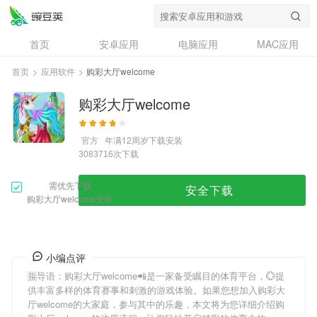
首页
安卓应用
电脑应用
MAC应用
资讯
专题
设计奖
创意应用
首页
>
应用软件
>
购彩大厅welcome
问答
购彩大厅welcome
官方
年满12周岁
下载安装
次下载
3083716
需优先下载
安全下载
购彩大厅welcome安装
小编点评
🈯导语：
购彩大厅welcome
📲是一家备受瞩目的体育平台，💮提
供丰富多样的体育赛事和刺激的游戏体验。如果您想加入
购彩大
厅welcome
的大家庭，参与其中的乐趣，本文将为您详细介绍
购