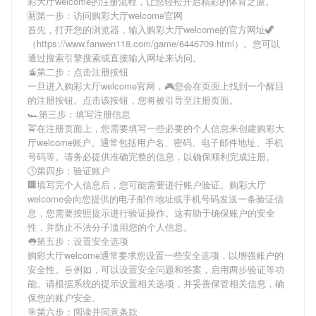
彩大厅welcome
的注册流程，让您轻松开启精彩的体育之旅。
🈹第一步：访问购彩大厅welcome官网
首先，打开您的浏览器，输入
购彩大厅welcome
的官方网址🦖
（https://www.fanwen118.com/game/6446709.html）。您可以
通过搜索引擎搜索或直接输入网址来访问。
🚡第二步：点击注册按钮
一旦进入
购彩大厅welcome
官网，🎮您会在页面上找到一个醒目
的注册按钮。点击该按钮，您将被引导至注册页面。
🏎第三步：填写注册信息
🚖在注册页面上，您需要填写一些必要的个人信息来创建
购彩大
厅welcome
账户。通常包括用户名、密码、电子邮件地址、手机
号码等。请务必提供准确完整的信息，以确保顺利完成注册。
🕓第四步：验证账户
🏢填写完个人信息后，您可能需要进行账户验证。
购彩大厅
welcome
会向您提供的电子邮件地址或手机号码发送一条验证信
息，您需要按照提示进行验证操作。这有助于确保账户的安全
性，并防止不法分子滥用您的个人信息。
👅第五步：设置安全选项
购彩大厅welcome
通常要求您设置一些安全选项，以增强账户的
安全性。🍜例如，可以设置安全问题和答案，启用两步验证等功
能。请根据系统的提示设置相关选项，并妥善保管相关信息，确
保您的账户安全。
🎯第六步：阅读并同意条款