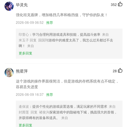
聊天添加发送收藏功能
毕灵先
352
兼容64位架构；
强化坦克盾牌，增加格挡几率和格挡值，守护你的队友！
更新若干bug
2026-06-09 06:52
推荐
【新增】路过详情页却没有收藏？去个人中心足迹""找回你的沧海遗珠吧
~"
印萱心
：学习合理利用游戏道具和技能，提高战斗效率
来自
米玉子 回复 国国翔
游戏中的难度太高了，我怎么过关都过不去
司机在线出车，接单
啊！
来自
联系我们
更多回复
以上就是购彩大厅welcome的介绍，如果您喜欢这款软件，您可以到应用
商店进行打分评论，说出您的使用经历，以帮助我们更好的对产品进行优
化修改。
熊星萍
28
这个游戏的操作界面很简洁，但是游戏的存档系统有点不稳定，
容易丢失进度
2026-06-09 16:37
推荐
逄保波
：提供个性化的游戏设置选项，满足玩家的不同需求
来自
封茜莲 回复 褚俊兴
探索游戏中的隐秘地下城，挑战强大的首领，
并获得稀有的装备和道具。
来自
更多回复