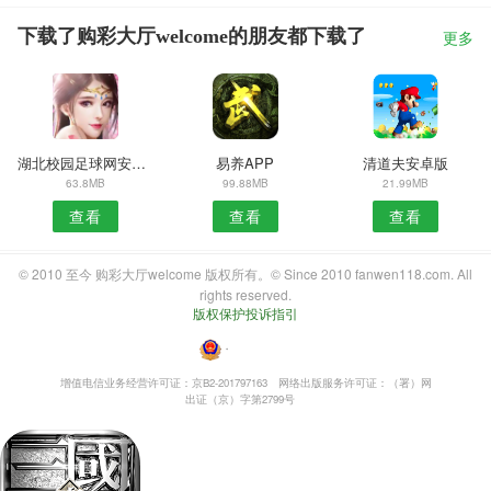
下载了购彩大厅welcome的朋友都下载了
更多
湖北校园足球网安卓版
易养APP
清道夫安卓版
63.8MB
99.88MB
21.99MB
查看
查看
查看
© 2010 至今 购彩大厅welcome 版权所有。© Since 2010 fanwen118.com. All
rights reserved.
版权保护投诉指引
・
增值电信业务经营许可证：京B2-201797163
网络出版服务许可证：（署）网
出证（京）字第2799号