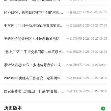
经济日报：我国四代核电为何能实现领跑
作者:谢永群 2026-05-27 04:35
中疾控：11月份新增新冠病毒感染重症病例135例
作者:翁茂庆 2026-05-27 07:00
王毅同伊朗外长阿卜杜拉希扬通电话
作者:江群珊 2026-05-27 08:05
“北上广深”二手房交易回暖，年底楼市怎样看？
作者:宋斌娅 2026-05-27 06:20
累计降温超20℃！多地将开启俯冲式降温
作者:唐河秀 2026-05-27 09:41
2023年中央经济工作会议，定调明年经济工作
作者:滕苇豪 2026-05-27 10:26
西安市委书记方红卫：打赢“保交楼、保回迁”攻坚战
作者:朱红琦 2026-05-27 13:06
历史版本