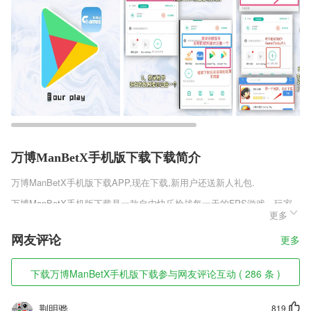
万博ManBetX手机版下载下载简介
万博ManBetX手机版下载
APP,现在下载,新用户还送新人礼包.
万博ManBetX手机版下载是一款自由快乐枪战每一天的FPS游戏，玩家
更多
在游戏中扮演美国大兵，在反恐作战中英勇战斗，面对无恶不作的可恶恐
怖分子，玩家们需要和队友齐心协力，共同面对威胁，拯救被绑架的人
网友评论
更多
质。喜欢这类游戏的小伙伴赶快下载体验吧。
万博ManBetX手机版下载软件特色
下载万博ManBetX手机版下载参与网友评论互动 ( 286 条 )
1,鹅厂独家曲库，提供多种场景音乐，动感而有趣。
荆明骅
819