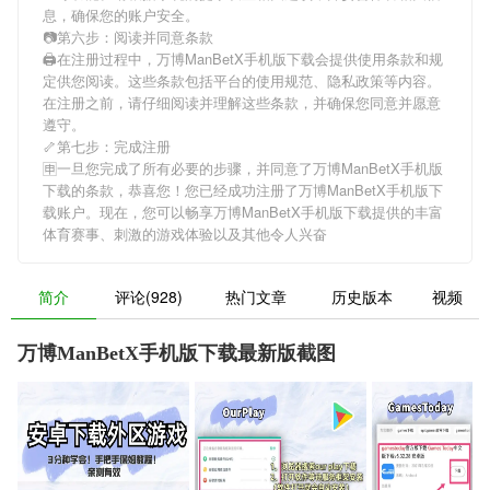
息，确保您的账户安全。
📷第六步：阅读并同意条款
🖨在注册过程中，
万博ManBetX手机版下载
会提供使用条款和规
定供您阅读。这些条款包括平台的使用规范、隐私政策等内容。
在注册之前，请仔细阅读并理解这些条款，并确保您同意并愿意
遵守。
🦴第七步：完成注册
🈸一旦您完成了所有必要的步骤，并同意了
万博ManBetX手机版
下载
的条款，恭喜您！您已经成功注册了万博ManBetX手机版下
载账户。现在，您可以畅享
万博ManBetX手机版下载
提供的丰富
体育赛事、刺激的游戏体验以及其他令人兴奋
简介
评论(928)
热门文章
历史版本
视频
万博ManBetX手机版下载最新版截图