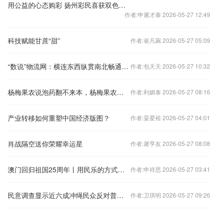
用公益的心态购彩 扬州彩民喜获双色球705万元
作者:申屠才泰 2026-05-27 12:49
科技赋能甘蔗“甜”
作者:崔凡琬 2026-05-27 05:09
“数说”物流网：横连东西纵贯南北畅通经济循环
作者:包天天 2026-05-27 10:32
杨梅果农说泡药翻不来本，杨梅果农说最吃亏的是种植户，多的时候一个人卖五六百斤
作者:利媚泰 2026-05-27 08:16
产业转移如何重塑中国经济版图？
作者:晏爱裕 2026-05-27 04:01
肖战隔空送你荣耀幸运星
作者:屠亨友 2026-05-27 08:08
澳门回归祖国25周年丨用民乐的方式打开《七子之歌》
作者:申祥思 2026-05-27 03:41
民意调查显示近六成冲绳民众反对普天间机场境内搬迁
作者:卫琪明 2026-05-27 09:26