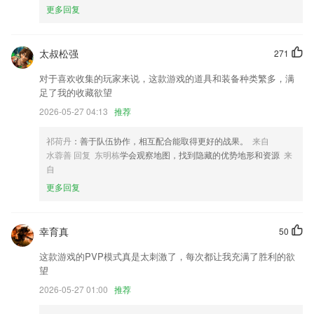
更多回复
万博ManBetX手机版下载更新了什么?
优化视频功能，界面更友好，功能更丰富！
太叔松强
271
热力图增加导航
对于喜欢收集的玩家来说，这款游戏的道具和装备种类繁多，满
【优化】语音转字幕识别更准确，可识别种类更丰富～
足了我的收藏欲望
愿你的每一趟旅程都能享受美好！
2026-05-27 04:13
推荐
公棚订单支持使用保证金余额支付；
祁荷丹
：善于队伍协作，相互配合能取得更好的战果。
来自
新增人形开关，通过AI能力在监控画面中可圈出人形；
水蓉善 回复 东明栋
学会观察地图，找到隐藏的优势地形和资源
来
联系我们
自
以上就是万博ManBetX手机版下载的介绍，如果您喜欢这款软件，您可
更多回复
以到应用商店进行打分评论，说出您的使用经历，以帮助我们更好的对产
品进行优化修改。
幸育真
50
这款游戏的PVP模式真是太刺激了，每次都让我充满了胜利的欲
望
2026-05-27 01:00
推荐