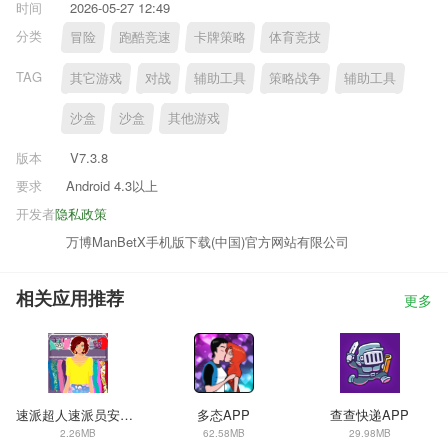
时间
2026-05-27 12:49
分类
冒险
跑酷竞速
卡牌策略
体育竞技
TAG
其它游戏
对战
辅助工具
策略战争
辅助工具
沙盒
沙盒
其他游戏
版本
V7.3.8
要求
Android 4.3以上
开发者
隐私政策
万博ManBetX手机版下载(中国)官方网站有限公司
相关应用推荐
更多
速派超人速派员安卓版
多态APP
查查快递APP
2.26MB
62.58MB
29.98MB