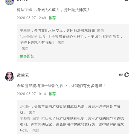
2,搜罗附近外卖美食，便捷订餐
3,【记账提醒】
魔法宝珠，增强法术威力，提升魔法师实力
2026-05-27 12:49
推荐
4,2006年2010年里番资源合集；
5,作为持牌的三方支付权威机构，银联认证，安全有保障
史翠勤
：多与其他玩家交流，共同解决游戏难题
来自
6,图片裁剪和旋转，拼图模板、自由拼图和图片拼接；
1.公孙阳宇 回复 丁子睿
培养耐心和毅力，不要因为困难而放弃，
坚持下去就会有收获！
来自
万博ManBetX手机版下载软件优势
来自
1.·满足同不同公司机构的跨组织学习讨论能力，让知识无边界化传播。
更多回复
2.带给大家更好的学习体验，每天的课程资源超全面。
3.包括乘法口诀、除法口诀、混合乘法加法减法、混合除法加法减法、百
逄兰安
83
位数加法减法
希望游戏能增加一些新的职业，让我们有更多选择！
4.精美插图 倾心原创：高品质原创画面，结合音效打造声情并茂场景，
2026-05-27 10:14
推荐
配合双语绘本，让学生学习，同时又给予一定的想象空间，学生中英语学
习高效进阶，实际运用能力远超同龄人；
龙烟昭
：提供丰富的游戏奖励和成就系统，激励用户持续参与游
5.·专门为岳池准备的资讯服务平台，以后想知道最新的本地资讯在手机
戏。
来自
上面就能搞定了！
宁顺瑗 回复 杭庆永
了解游戏规则和机制，遵守游戏的规范和道德
准则。尊重其他玩家，避免使用作弊或恶意行为，维护良好的游戏
6.希赛中学教师资格直播讲堂，实时上课，实时沟通，实时回答还有实时
环境。
来自
免费公开课；