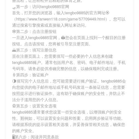
册流程，让您轻松开启精彩的体育之旅。
🛷第一步：访问tengbo9885官网
首先，打开您的浏览器，输入
tengbo9885
的官方网址🏵
（https://www.fanwen118.com/game/57709449.html）。您可以
通过搜索引擎搜索或直接输入网址来访问。
🕸第二步：点击注册按钮
一旦进入
tengbo9885
官网，🖨您会在页面上找到一个醒目的注册
按钮。点击该按钮，您将被引导至注册页面。
🌄第三步：填写注册信息
🈴在注册页面上，您需要填写一些必要的个人信息来创建
tengbo9885
账户。通常包括用户名、密码、电子邮件地址、手机
号码等。请务必提供准确完整的信息，以确保顺利完成注册。
🍦第四步：验证账户
🌗填写完个人信息后，您可能需要进行账户验证。
tengbo9885
会
向您提供的电子邮件地址或手机号码发送一条验证信息，您需要
按照提示进行验证操作。这有助于确保账户的安全性，并防止不
法分子滥用您的个人信息。
🎡第五步：设置安全选项
tengbo9885
通常要求您设置一些安全选项，以增强账户的安全
性。🈹例如，可以设置安全问题和答案，启用两步验证等功能。
请根据系统的提示设置相关选项，并妥善保管相关信息，确保您
的账户安全。
🖥第六步：阅读并同意条款