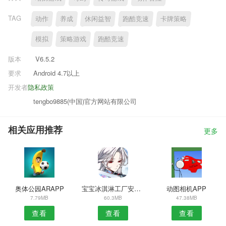
TAG
动作
养成
休闲益智
跑酷竞速
卡牌策略
模拟
策略游戏
跑酷竞速
版本
V6.5.2
要求
Android 4.7以上
开发者
隐私政策
tengbo9885(中国)官方网站有限公司
相关应用推荐
更多
奥体公园ARAPP
宝宝冰淇淋工厂安卓版
动图相机APP
7.79MB
60.3MB
47.38MB
查看
查看
查看