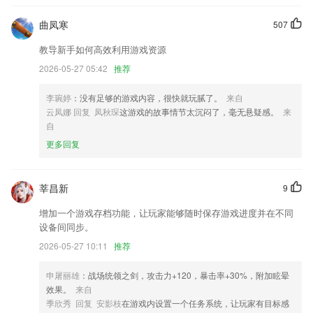
提升金币奖励，更多金币反馈给热爱阅读的你；
曲凤寒
507
bug修复和稳定性提升
教导新手如何高效利用游戏资源
评论区改为整改反馈，支持图片文字评论；
2026-05-27 05:42
推荐
APP 跳转微信小程序
增加支持越南语；
李琬婷
：没有足够的游戏内容，很快就玩腻了。
来自
云凤娜 回复 凤秋琛
这游戏的故事情节太沉闷了，毫无悬疑感。
来
优化电视文稿功能
自
联系我们
更多回复
以上就是tengbo9885的介绍，如果您喜欢这款软件，您可以到应用商店
进行打分评论，说出您的使用经历，以帮助我们更好的对产品进行优化修
改。
莘昌新
9
增加一个游戏存档功能，让玩家能够随时保存游戏进度并在不同
设备间同步。
2026-05-27 10:11
推荐
申屠丽雄
：战场统领之剑，攻击力+120，暴击率+30%，附加眩晕
效果。
来自
季欣秀 回复 安影枝
在游戏内设置一个任务系统，让玩家有目标感