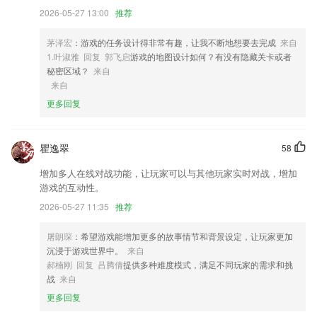
2026-05-27 13:00
推荐
4,状态栏通知随时随地反馈服务状态，2265并让您快捷的对服务进行操作
和设置
茅泽宏
：游戏的任务设计得非常有趣，让我不断地想要去完成
来自
5,我的钱包：余额红包快捷查看
1.叶淑雅 回复 郭飞启
游戏的地图设计如何？有没有隐藏关卡或者
6,持续更新：宝宝爱听爱看的英文儿歌动画故事国学，儿歌点点，趣味纷
秘密区域？
来自
呈，内容持续更新中
来自
更多回复
tengbo9885软件优势
1.带来的课程全都是成考考试大纲的，并且结合历年考生的作答情况，制
作信息方案。
瞿逸翠
58
2.多种单词更好的在线学习，了解不同的词汇信息也会更快的在线知晓。
增加多人在线对战功能，让玩家可以与其他玩家实时对战，增加
游戏的互动性。
3.涵盖所有中小学科目,折磨人的数理化,记不住的英语,还有总要背背背的
政史地,统统K.O.!
2026-05-27 11:35
推荐
4.在学习的同时还能不断的挑战自己，看看你的汉字量大不大。
屠朗琛
：希望游戏能增加更多的故事情节和背景设定，让玩家更加
5.学生学习加减乘除运算的时候可以体验这里的口算游戏
沉浸于游戏世界中。
来自
郝楠刚 回复 吕腾倩
提供多种难度模式，满足不同玩家的需求和挑
6.按国家考试出题标准进行智能组卷，模拟出题，试题采取无序排列，计
战
来自
时计分
更多回复
tengbo9885更新了什么?