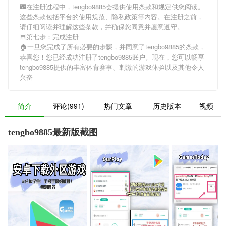
🌃在注册过程中，
tengbo9885
会提供使用条款和规定供您阅读。
这些条款包括平台的使用规范、隐私政策等内容。在注册之前，
请仔细阅读并理解这些条款，并确保您同意并愿意遵守。
🈸第七步：完成注册
🏠一旦您完成了所有必要的步骤，并同意了
tengbo9885
的条款，
恭喜您！您已经成功注册了tengbo9885账户。现在，您可以畅享
tengbo9885
提供的丰富体育赛事、刺激的游戏体验以及其他令人
兴奋
简介
评论(991)
热门文章
历史版本
视频
tengbo9885最新版截图