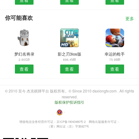
你可能喜欢
更多
梦幻名将录
影之刃3ios版
幸运的枪手
2.90GB
696.4MB
75.9MB
查看
查看
查看
© 2010 至今 杰克棋牌平台 版权所有。© Since 2010 daxiongtv.com . All rights
reserved.
版权保护投诉指引
・
增值电信业务经营许可证：京ICP备19043480号-2
网络出版服务许可证：
（署）网出证（京）字第827号