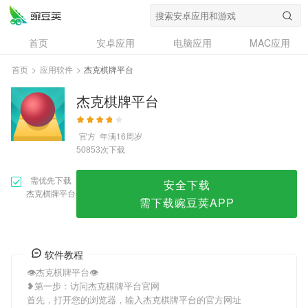
杰克棋牌平台
首页
安卓应用
电脑应用
MAC应用
资讯
专题
设计奖
创意应用
首页
>
应用软件
>
杰克棋牌平台
问答
杰克棋牌平台
官方
年满16周岁
次下载
50853
需优先下载
安全下载
杰克棋牌平台
需下载豌豆荚APP
软件教程
👁杰克棋牌平台👁
❥第一步：访问杰克棋牌平台官网
首先，打开您的浏览器，输入杰克棋牌平台的官方网址