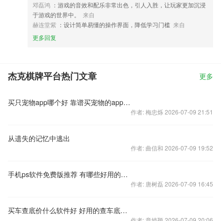
邓磊鸿
：游戏的音效和配乐非常出色，引人入胜，让玩家更加沉浸
于游戏的世界中。
来自
赫连堂紫
：设计简单易懂的操作界面，降低学习门槛
来自
更多回复
杰克棋牌平台热门文章
更多
买只宠物app哪个好 靠谱买宠物的app大全
作者: 梅忠烁 2026-07-09 21:51
从遗失的记忆中逃出
作者: 曲信和 2026-07-09 19:52
手机ps软件免费版推荐 有哪些好用的PS软件
作者: 唐树磊 2026-07-09 16:45
买车查底价什么软件好 好用的查车底价软件排行榜
作者: 章婷颖 2026-07-09 20:06