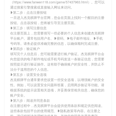
（https://www.fanwen118.com/game/57437963.html）。您可以
通过搜索引擎搜索或直接输入网址来访问。
❥第二步：点击注册按钮
一旦进入杰克棋牌平台官网，您会在页面上找到一个醒目的注册
按钮。点击该按钮，您将被引导至注册页面。
❥第三步：填写注册信息
在注册页面上，您需要填写一些必要的个人信息来创建杰克棋牌
平台账户。通常包括用户名、❥密码、❥电子邮件地址、❥手机
号码等。请务必提供准确完整的信息，以确保顺利完成注册。
❥第四步：验证账户
填写完个人信息后，您可能需要进行账户验证。杰克棋牌平台会
向您提供的电子邮件地址或手机号码发送一条验证信息，您需要
按照提示进行验证操作。这有助于确保账户的安全性，并防止不
法分子滥用您的个人信息。
❥第五步：设置安全选项
杰克棋牌平台通常要求您设置一些安全选项，以增强账户的安全
性。例如，可以设置安全问题和答案，启用两步验证等功能。请
根据系统的提示设置相关选项，并妥善保管相关信息，确保您的
账户安全。
❥第六步：阅读并同意条款
在注册过程中，杰克棋牌平台会提供使用条款和规定供您阅读。
这些条款包括平台的使用规范、❥隐私政策等内容。在注册之
前，请仔细阅读并理解这些条款，并确保您同意并愿意遵守。