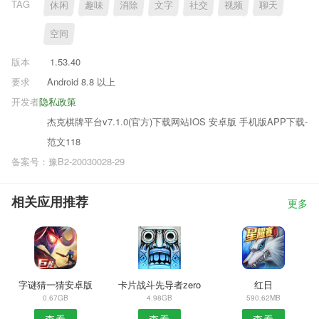
TAG
休闲
趣味
消除
文字
社交
视频
聊天
空间
版本
1.53.40
要求
Android 8.8 以上
开发者
隐私政策
杰克棋牌平台v7.1.0(官方)下载网站IOS 安卓版 手机版APP下载-
范文118
备案号：豫B2-20030028-29
相关应用推荐
更多
字谜猜一猜安卓版
卡片战斗先导者zero
红日
0.67GB
4.98GB
590.62MB
查看
查看
查看