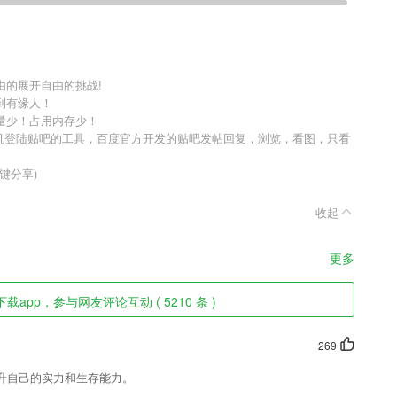
由的展开自由的挑战!
到有缘人！
量少！占用内存少！
one手机登陆贴吧的工具，百度官方开发的贴吧发帖回复，浏览，看图，只看
键分享)
收起
更多
载app，参与网友评论互动 ( 5210 条 )
269
升自己的实力和生存能力。