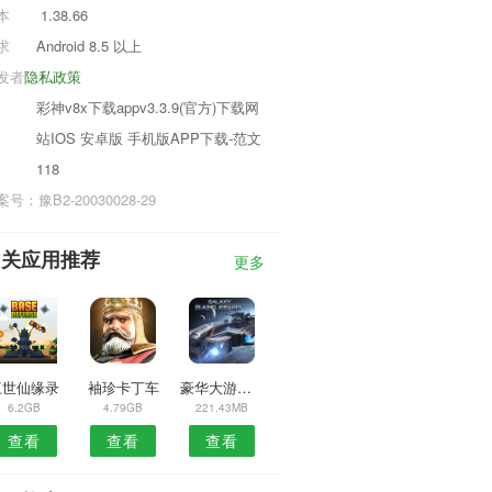
本
1.38.66
求
Android 8.5 以上
发者
隐私政策
彩神v8x下载appv3.3.9(官方)下载网
站IOS 安卓版 手机版APP下载-范文
118
号：豫B2-20030028-29
相关应用推荐
更多
三世仙缘录
袖珍卡丁车
豪华大游轮物语
6.2GB
4.79GB
221.43MB
查看
查看
查看