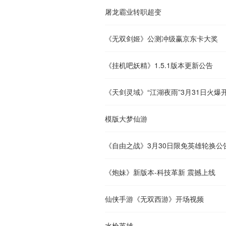
屠龙霸业转职超变
《无双剑姬》公测冲级赢京东卡大奖
《挂机吧妖精》1.5.1版本更新公告
《天剑灵域》“江湖夜雨”3月31日火爆
模版大梦仙游
《自由之战》3月30日限免英雄轮换公
《炮妹》新版本-科技革新 震撼上线
仙侠手游《无双西游》开场视频
水枪英雄