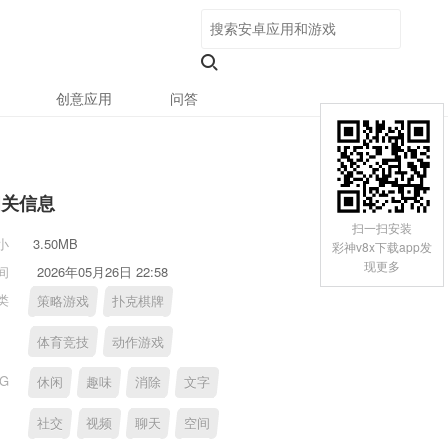
创意应用
问答
相关信息
扫一扫安装
小
3.50MB
彩神v8x下载app发
现更多
间
2026年05月26日 22:58
类
策略游戏
扑克棋牌
体育竞技
动作游戏
AG
休闲
趣味
消除
文字
社交
视频
聊天
空间