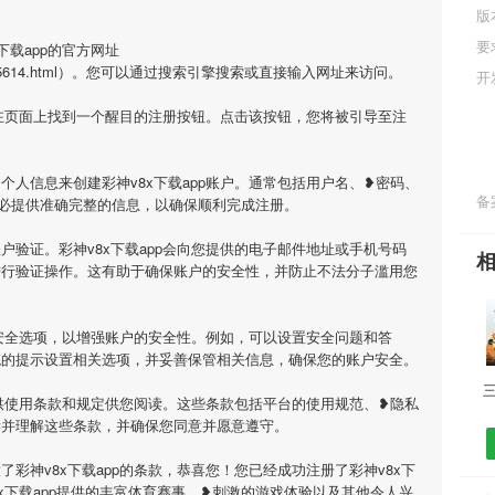
版
要
下载app的官方网址
om/game/5614.html）。您可以通过搜索引擎搜索或直接输入网址来访问。
开
您会在页面上找到一个醒目的注册按钮。点击该按钮，您将被引导至注
个人信息来创建彩神v8x下载app账户。通常包括用户名、❥密码、
备案
必提供准确完整的信息，以确保顺利完成注册。
户验证。彩神v8x下载app会向您提供的电子邮件地址或手机号码
进行验证操作。这有助于确保账户的安全性，并防止不法分子滥用您
一些安全选项，以增强账户的安全性。例如，可以设置安全问题和答
统的提示设置相关选项，并妥善保管相关信息，确保您的账户安全。
会提供使用条款和规定供您阅读。这些条款包括平台的使用规范、❥隐私
读并理解这些条款，并确保您同意并愿意遵守。
彩神v8x下载app的条款，恭喜您！您已经成功注册了彩神v8x下
8x下载app提供的丰富体育赛事、❥刺激的游戏体验以及其他令人兴