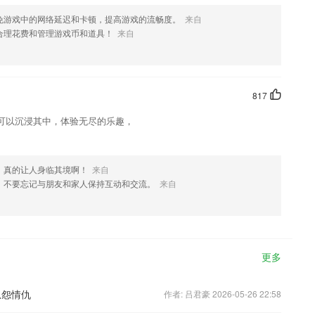
免游戏中的网络延迟和卡顿，提高游戏的流畅度。
来自
合理花费和管理游戏币和道具！
来自
817
可以沉浸其中，体验无尽的乐趣，
，真的让人身临其境啊！
来自
，不要忘记与朋友和家人保持互动和交流。
来自
更多
恩怨情仇
作者: 吕君豪 2026-05-26 22:58