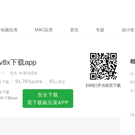
电脑应用
MAC应用
资讯
专题
设计奖
v8x下载app
官方
年满16周岁
大
次下载
91.76%
好评率
45
人评论
时
扫码打开当前页下载
分
先下载
安全下载
8x下载app
需下载豌豆荚APP
T