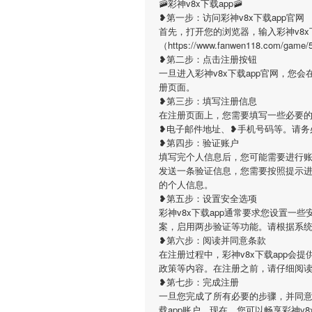
🚠彩神v8x下载app🚠
❥第一步：访问彩神v8x下载app官网
首先，打开您的浏览器，输入彩神v8x
（https://www.fanwen118.c
❥第二步：点击注册按钮
一旦进入彩神v8x下载app官网，
册页面。
❥第三步：填写注册信息
在注册页面上，您需要填写一些必要的
❥电子邮件地址、❥手机号码等。请务
❥第四步：验证账户
填写完个人信息后，您可能需要进行账
发送一条验证信息，您需要按照提示
的个人信息。
❥第五步：设置安全选项
彩神v8x下载app通常要求您设置
案，启用两步验证等功能。请根据系
❥第六步：阅读并同意条款
在注册过程中，彩神v8x下载app
政策等内容。在注册之前，请仔细阅
❥第七步：完成注册
一旦您完成了所有必要的步骤，并同意了
载app账户。现在，您可以畅享彩神v