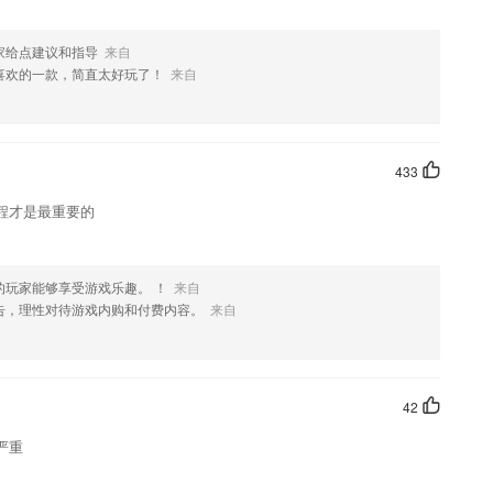
家给点建议和指导
来自
喜欢的一款，简直太好玩了！
来自
433
程才是最重要的
的玩家能够享受游戏乐趣。 ！
来自
告，理性对待游戏内购和付费内容。
来自
42
严重