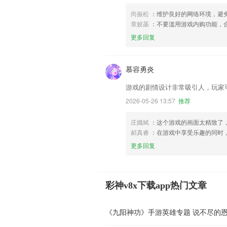
尚振松
：维护良好的网络环境，避
章姣菡
：不要滥用游戏内购功能，
更多回复
慕容勇炎
游戏的剧情设计非常吸引人，玩家
2026-05-26 13:57
推荐
庄娥斌
：这个游戏的画面太精致了
郝真睿
：在游戏中享受乐趣的同时
更多回复
彩神v8x下载app热门文章
《九阳神功》手游英雄专题 说不尽的