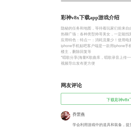
彩神v8x下载app游戏介绍
隐秘的任务和地图，等待着玩家们前来自
热聊广场：各种类型帅哥美女，一定能找
应用特色：特点一：消耗流量少！使用电
iphone手机贴吧客户端是一款用iph
楼主，删除回复等
*唱歌分享(海量K歌曲库，唱歌录音上传一
视频导出发布更方便
网友评论
下载彩神v8x下
乔罡燕
学会利用游戏中的道具和装备，提