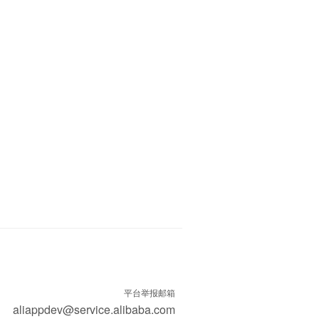
平台举报邮箱
aliappdev@service.alibaba.com