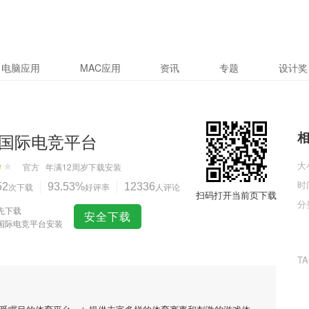
电脑应用
MAC应用
资讯
专题
设计奖
国际电竞平台
大
官方
年满12周岁
下载安装
时
52
次下载
93.53%
好评率
12336
人评论
扫码打开当前页下载
分
先下载
安全下载
国际电竞平台安装
T