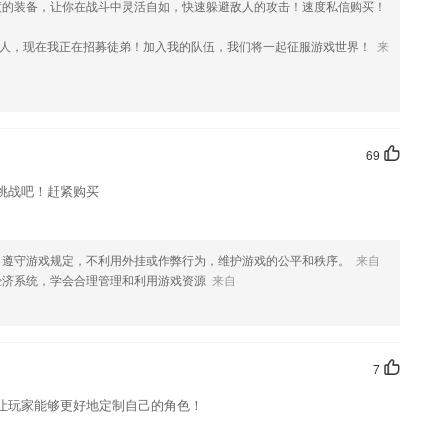
度的装备，让你在战斗中灵活自如，快速躲避敌人的攻击！速度私信购买！
您喜欢这款软件，您可以到应用商店进行打分评论，说出您的使用经
人，现在我正在招募徒弟！加入我的队伍，我们将一起征服游戏世界！
来
改。
69
挑战吧！赶紧购买
，遵守游戏规定，不利用外挂或作弊行为，维护游戏的公平和秩序。
来自
经济系统，学会合理管理和利用游戏资源
来自
7
让玩家能够更好地定制自己的角色！