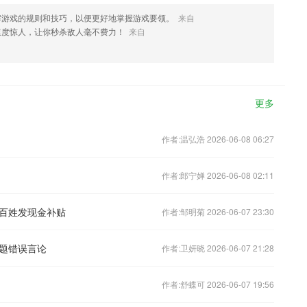
解游戏的规则和技巧，以便更好地掌握游戏要领。
来自
速度惊人，让你秒杀敌人毫不费力！
来自
更多
作者:温弘浩 2026-06-08 06:27
作者:郎宁婵 2026-06-08 02:11
百姓发现金补贴
作者:邹明菊 2026-06-07 23:30
题错误言论
作者:卫妍晓 2026-06-07 21:28
作者:舒蝶可 2026-06-07 19:56