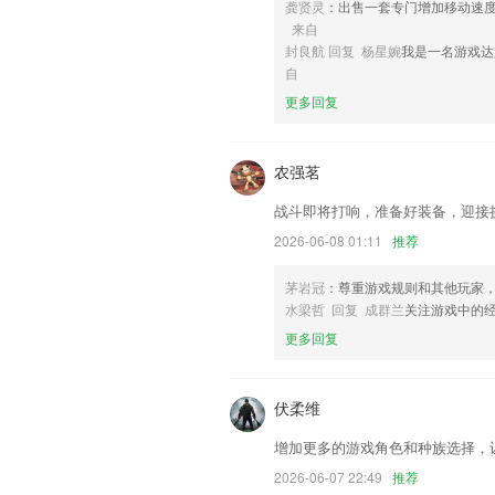
龚贤灵
：出售一套专门增加移动速
联系我们
来自
以上就是云顶国际电竞平台的介绍，如果
封良航 回复 杨星婉
我是一名游戏达
历，以帮助我们更好的对产品进行优化修
自
更多回复
农强茗
战斗即将打响，准备好装备，迎接
2026-06-08 01:11
推荐
茅岩冠
：尊重游戏规则和其他玩家
水梁哲 回复 成群兰
关注游戏中的
更多回复
伏柔维
增加更多的游戏角色和种族选择，
2026-06-07 22:49
推荐