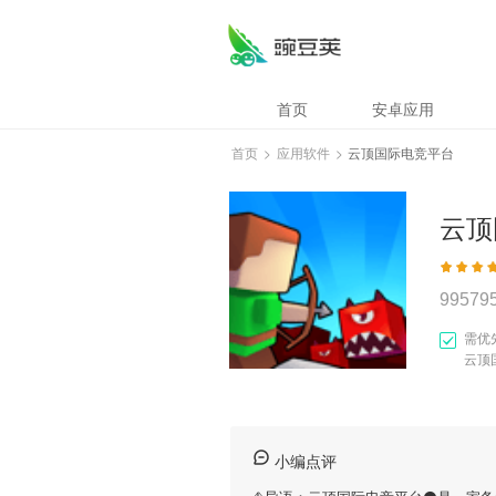
首页
安卓应用
首页
>
应用软件
>
云顶国际电竞平台
云顶
99579
需优
云顶
小编点评