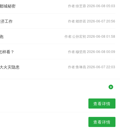
都城秘密
作者:徐芝蓉 2026-06-08 05:03
经济工作
作者:都舒若 2026-06-07 20:56
跑
作者:公孙宏初 2026-06-08 01:58
怎样看？
作者:穆坚雨 2026-06-08 00:09
大火灾隐患
作者:鲁琳燕 2026-06-07 22:03
查看详情
查看详情