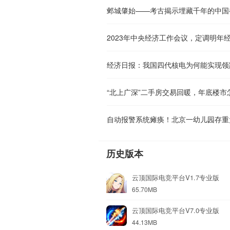
邺城肇始——考古揭示埋藏千年的中国
2023年中央经济工作会议，定调明年
经济日报：我国四代核电为何能实现领
“北上广深”二手房交易回暖，年底楼市
自动报警系统瘫痪！北京一幼儿园存重
历史版本
云顶国际电竞平台V1.7专业版
65.70MB
云顶国际电竞平台V7.0专业版
44.13MB