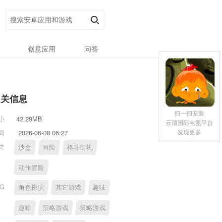
创意应用
问答
相关信息
扫一扫安装
小
42.29MB
云顶国际电竞平台
发现更多
间
2026-06-08 06:27
类
沙盒
冒险
格斗街机
动作冒险
AG
角色扮演
其它游戏
趣味
趣味
策略游戏
策略游戏