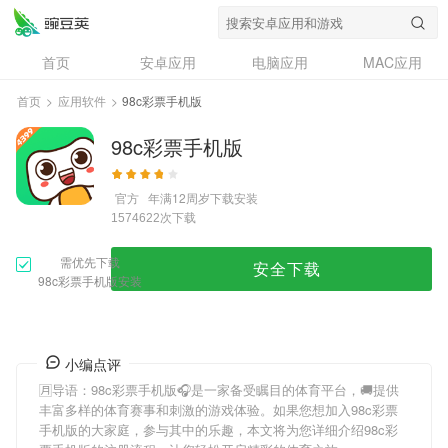
首页
安卓应用
电脑应用
MAC应用
资讯
专题
设计奖
创意应用
首页
>
应用软件
>
98c彩票手机版
问答
98c彩票手机版
官方
年满12周岁
下载安装
次下载
1574622
需优先下载
安全下载
98c彩票手机版安装
小编点评
🈷导语：
98c彩票手机版
🎧是一家备受瞩目的体育平台，🚚提供
丰富多样的体育赛事和刺激的游戏体验。如果您想加入
98c彩票
手机版
的大家庭，参与其中的乐趣，本文将为您详细介绍
98c彩