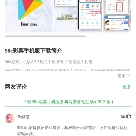
98c彩票手机版下载简介
98c彩票手机版
APP,现在下载,新用户还送新人礼包.
98c彩票手机版是一款画面制作精美的仙侠手游，各种游戏场景都经过精
更多
心的打磨和设计，顶级的美工团队，打造出如仙境一般的真实世界，丰富
的副本种类，单人、多人、大型等等团队副本，让玩家感受不一样的战斗
网友评论
更多
体验，还有跨服的竞技PK系统，展现最热血的仙侠手游。
98c彩票手机版软件特色
下载98c彩票手机版参与网友评论互动 ( 202 条 )
1,在这个软件里，一切都可以选择购买，无论各种产品的类型，只要2265
用户想要，都能轻松找到；
单蝶宗
66
2,提供给您最需要的优质科普文章，个性化订阅，精准化推荐，让科普学
鼓励玩家提供反馈和建议，积极响应玩家需求，不断改进和优化
习更容易！
游戏体验。