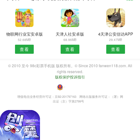
物联网行业宝安卓版
天津人社安卓版
4天津公安信访APP
52.68MB
68.96MB
29.47MB
查看
查看
查看
© 2010 至今 98c彩票手机版 版权所有。© Since 2010 fanwen118.com. All
rights reserved.
版权保护投诉指引
・
增值电信业务经营许可证：京B2-201797163
网络出版服务许可证：（署）网
出证（京）字第2799号