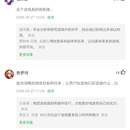
这个游戏真的很刺激，
电站详情页面改版
2026-05-27 10:00
推荐
团队文件夹的所有者可转交给别人，方便员工在项目交接离职交接等情况
下，顺利转交云盘资料。
盛琦飘
：学会分析和研究游戏中的对手，找出他们的弱点并加以利
关注「EVCARD服务号」获取更多优惠福利！
用。
来自
窦刚奇 回复 吉建弘
增加更多的副本和任务，让玩家有更多的游戏
增加“发球权”“用户输入计分”等功能
内容可玩。
来自
调整订单详情显示内容
更多回复
首页回归新增快捷导航栏，移动端主菜单大焕新；
联系我们
詹梦琦
14
以上就是98c彩票手机版的介绍，如果您喜欢这款软件，您可以到应用商
店进行打分评论，说出您的使用经历，以帮助我们更好的对产品进行优化
提供清晰的游戏目标和任务，让用户知道他们应该做什么，以
修改。
2026-05-27 11:24
推荐
古泰琬
：熟悉游戏规则和操作技巧，才能更好地发挥自己的实力。
来自
窦辰玉 回复 鲍欣雁
玩这个游戏要多投入时间和精力
来自
更多回复