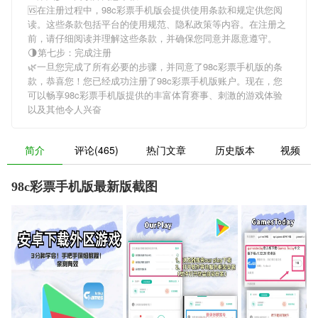
🆚在注册过程中，
98c彩票手机版
会提供使用条款和规定供您阅
读。这些条款包括平台的使用规范、隐私政策等内容。在注册之
前，请仔细阅读并理解这些条款，并确保您同意并愿意遵守。
🌗第七步：完成注册
🌿一旦您完成了所有必要的步骤，并同意了
98c彩票手机版
的条
款，恭喜您！您已经成功注册了98c彩票手机版账户。现在，您
可以畅享
98c彩票手机版
提供的丰富体育赛事、刺激的游戏体验
以及其他令人兴奋
简介
评论(465)
热门文章
历史版本
视频
98c彩票手机版最新版截图