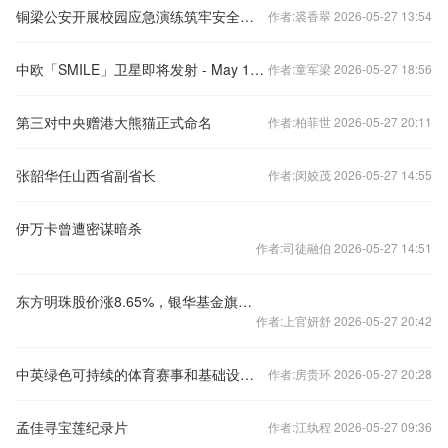
铜梁公安开展校园应急演练筑牢安全防线
作者:裘香翠 2026-05-27 13:54
中欧「SMILE」卫星即将发射 - May 18, 2026
作者:童军梁 2026-05-27 18:56
第三对中央赠港大熊猫正式命名
作者:柏菲世 2026-05-27 20:11
张韶华任山西省副省长
作者:闵姣茂 2026-05-27 14:55
伊万卡曾遭密谋暗杀
作者:司徒融伯 2026-05-27 14:51
东方明珠股价涨8.65%，银华基金旗下1只基金重仓，持有198.21万股浮盈赚取178.39万元
作者:上官妍舒 2026-05-27 20:42
中英绿色可持续的体育赛事和基础设施研讨会成功举办
作者:房贵环 2026-05-27 20:28
孟佳寻宝莲纪录片
作者:江纨程 2026-05-27 09:36