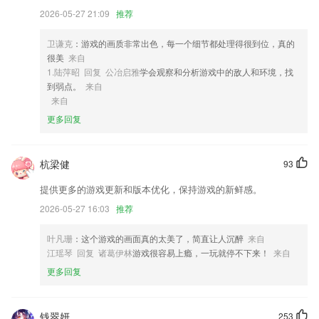
3,快速转换；
2026-05-27 21:09
推荐
4,自从在28个省市进行并行志愿服务以来，所有大学和大学的投资数据，
录取数据，专业数据和入学计划都覆盖了整整五年的全国百万实际数据，
卫谦克
：游戏的画质非常出色，每一个细节都处理得很到位，真的
而没有浪费任何一点。
很美
来自
1.陆萍昭 回复 公冶启雅
学会观察和分析游戏中的敌人和环境，找
5,◆ 真实用户分享：现在可以发视频、音频、图文啦，随时记录，即时
到弱点。
来自
分享，还有更多同行小伙伴一起互动！
来自
6,专业引擎扫描，效果优于同行5倍以上，辞别手机空间缺乏的困扰。
更多回复
98c彩票手机版软件优势
1.线上培训，企业中使用线上培训，然后很好的练习，很好的记录学习内
杭梁健
93
容
提供更多的游戏更新和版本优化，保持游戏的新鲜感。
2.为解决中国传统教育中工作生涯规划的缺失，
2026-05-27 16:03
推荐
3.软件为完全免费软件，用户可放心使用。
叶凡珊
：这个游戏的画面真的太美了，简直让人沉醉
来自
4.·为了让学习不再变得枯燥，让孩子爱上学习，所以采用了游戏教学方
江瑶琴 回复 诸葛伊林
游戏很容易上瘾，一玩就停不下来！
来自
式；
更多回复
5.：专属教务老师全天候服务，步步指导，学习、考试相关问题不懂就问
6.采用动画的形式吸引更多的孩子投入到英语学习中，学习效率会更高。
钱翠妍
253
98c彩票手机版更新了什么?