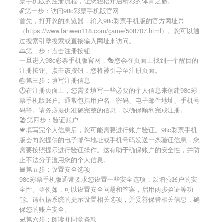
票手机版
的注册流程，让您轻松开启精彩的体育之旅。
🔓第一步：访问98c彩票手机版官网
首先，打开您的浏览器，输入
98c彩票手机版
的官方网址🈺
（https://www.fanwen118.com/game/508707.html）。您可以通
过搜索引擎搜索或直接输入网址来访问。
🌅第二步：点击注册按钮
一旦进入
98c彩票手机版
官网，🎭您会在页面上找到一个醒目的
注册按钮。点击该按钮，您将被引导至注册页面。
🎂第三步：填写注册信息
🕖在注册页面上，您需要填写一些必要的个人信息来创建
98c彩
票手机版
账户。通常包括用户名、密码、电子邮件地址、手机号
码等。请务必提供准确完整的信息，以确保顺利完成注册。
🏖第四步：验证账户
🍁填写完个人信息后，您可能需要进行账户验证。
98c彩票手机
版
会向您提供的电子邮件地址或手机号码发送一条验证信息，您
需要按照提示进行验证操作。这有助于确保账户的安全性，并防
止不法分子滥用您的个人信息。
🍔第五步：设置安全选项
98c彩票手机版
通常要求您设置一些安全选项，以增强账户的安
全性。🍨例如，可以设置安全问题和答案，启用两步验证等功
能。请根据系统的提示设置相关选项，并妥善保管相关信息，确
保您的账户安全。
💻第六步：阅读并同意条款