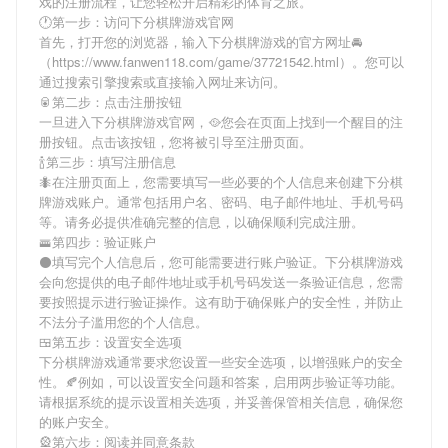
戏
的注册流程，让您轻松开启精彩的体育之旅。
🕐第一步：访问下分棋牌游戏官网
首先，打开您的浏览器，输入
下分棋牌游戏
的官方网址🚘
（https://www.fanwen118.com/game/37721542.html）。您可以
通过搜索引擎搜索或直接输入网址来访问。
🥫第二步：点击注册按钮
一旦进入
下分棋牌游戏
官网，🥘您会在页面上找到一个醒目的注
册按钮。点击该按钮，您将被引导至注册页面。
🍾第三步：填写注册信息
🐜在注册页面上，您需要填写一些必要的个人信息来创建
下分棋
牌游戏
账户。通常包括用户名、密码、电子邮件地址、手机号码
等。请务必提供准确完整的信息，以确保顺利完成注册。
🚟第四步：验证账户
⚫填写完个人信息后，您可能需要进行账户验证。
下分棋牌游戏
会向您提供的电子邮件地址或手机号码发送一条验证信息，您需
要按照提示进行验证操作。这有助于确保账户的安全性，并防止
不法分子滥用您的个人信息。
🍱第五步：设置安全选项
下分棋牌游戏
通常要求您设置一些安全选项，以增强账户的安全
性。🍂例如，可以设置安全问题和答案，启用两步验证等功能。
请根据系统的提示设置相关选项，并妥善保管相关信息，确保您
的账户安全。
🎡第六步：阅读并同意条款