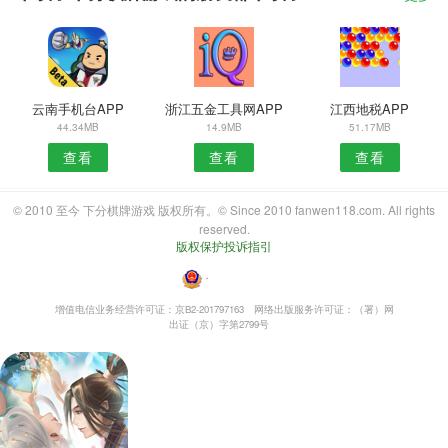
云南手机台APP
浙江五金工具网APP
江西地税APP
44.34MB
14.9MB
51.17MB
查看
查看
查看
© 2010 至今 下分棋牌游戏 版权所有。© Since 2010 fanwen118.com. All rights
reserved.
版权保护投诉指引
・
增值电信业务经营许可证：京B2-201797163
网络出版服务许可证：（署）网
出证（京）字第2799号