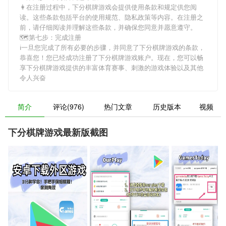
👩在注册过程中，
下分棋牌游戏
会提供使用条款和规定供您阅
读。这些条款包括平台的使用规范、隐私政策等内容。在注册之
前，请仔细阅读并理解这些条款，并确保您同意并愿意遵守。
🗺第七步：完成注册
ℹ一旦您完成了所有必要的步骤，并同意了
下分棋牌游戏
的条款，
恭喜您！您已经成功注册了下分棋牌游戏账户。现在，您可以畅
享
下分棋牌游戏
提供的丰富体育赛事、刺激的游戏体验以及其他
令人兴奋
简介
评论(976)
热门文章
历史版本
视频
下分棋牌游戏最新版截图