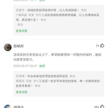
3,根据你的实际情况，为你进行在线的课程推荐，让你学习更轻松；
4,支持 104 种语言的语音转写，与您设备的语言设置无关。
孟健宇
：游戏的奖励系统很丰富，让人有成就感！
来自
1.梅风婕 回复 韦凡文
这款游戏的画面精美细腻，让人仿佛身临其
5,极速传输
境，真实感十足！
来自
6,识别历史
来自
更多回复
下分棋牌游戏软件优势
1.纯正口音，带你享受英语；
邵斌邦
71
2.优质线上课堂，每天都有不错的直播视频课程分享给你。
游戏里的任务奖励太少了，希望能够增加一些额外的福利，激励
3.损伤、疾病和病理的描述
玩家更加努力。
4.轻轻松松就能快速的布置作业，提升了老师的工作效率。
2026-05-27 03:47
推荐
5.根据学生个性特点、学科需求定制个性化辅导计划
甘明博
：学会有效地管理游戏资源和道具
来自
6.针对教学清晰知识点
窦凝安 回复 齐仁军
这是一款非常有创意的游戏，每一次都有新的
下分棋牌游戏更新了什么?
惊喜等着我！
来自
更多回复
优化用户体验,体验更流畅!
跳转问题修复
全新互联网宠物店骑手办公AP
胡强洁
251