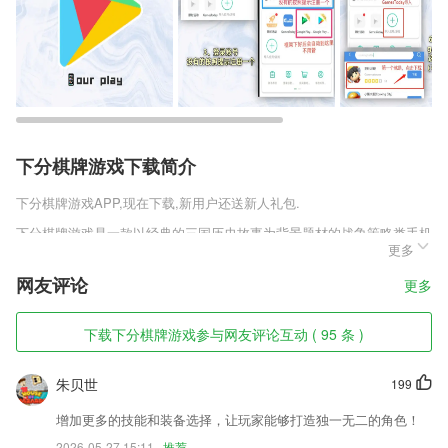
下分棋牌游戏下载简介
下分棋牌游戏
APP,现在下载,新用户还送新人礼包.
下分棋牌游戏是一款以经典的三国历史故事为背景题材的战争策略类手机
更多
游戏，经典的三国历史，熟悉的关羽、张飞、曹操等众多三国历史名将，
玩家都可以通过游戏将他们收集起来，打造一支全新的三国阵容，发挥自
网友评论
更多
己极致超强的战斗实力，去征服四方玩家，画面热血的对战场景等你来体
验，对这款龙枪首发版v1.0.1游戏感兴趣的玩家千万不要错过!快来趣趣
手游网下载吧。
下载下分棋牌游戏参与网友评论互动 ( 95 条 )
下分棋牌游戏软件特色
朱贝世
199
1,坚持用心服务于客户,为客户提供优质信息共享
增加更多的技能和装备选择，让玩家能够打造独一无二的角色！
2,班级设置
2026-05-27 15:11
推荐