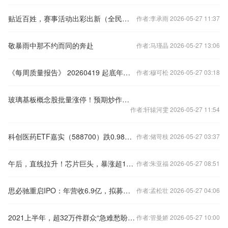
贴近百姓，赛事活动出彩出新（全民健身添彩美好生活）
作者:李承雨 2026-05-27 11:37
敬暴雨中那不约而同的奔赴
作者:马瑾晶 2026-05-27 13:06
《每周质量报告》 20260419 起底年份老酒乱象
作者:穆可松 2026-05-27 03:18
玻璃基板概念股批量涨停！预期炒作之下产业现实几何？
作者:轩辕河雯 2026-05-27 11:54
科创医药ETF嘉实（588700）跌0.98%，成交额5176.61万元
作者:储苛枝 2026-05-27 03:37
午后，直线拉升！芯片巨头，暴涨超18%！两大利好，突然传来！
作者:朱亚福 2026-05-27 08:51
思必驰重启IPO：年营收6.9亿，拟募资15.6亿 估值64亿 阿里加持
作者:孟松壮 2026-05-27 04:06
2021上半年，超32万件群众“急难愁盼”通过“领导留言板”获回应
作者:管曼娇 2026-05-27 10:00