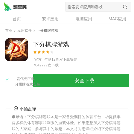
首页
安卓应用
电脑应用
MAC应用
资讯
专题
设计奖
创意应用
首页
>
应用软件
>
下分棋牌游戏
问答
下分棋牌游戏
官方
年满12周岁
下载安装
次下载
7042777
需优先下载
安全下载
下分棋牌游戏安装
小编点评
⚫导语：
下分棋牌游戏
🌷是一家备受瞩目的体育平台，🌙提供丰
富多样的体育赛事和刺激的游戏体验。如果您想加入
下分棋牌游
戏
的大家庭，参与其中的乐趣，本文将为您详细介绍
下分棋牌游