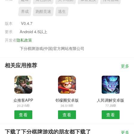
养成
跑酷竞速
逃生
版本
V0.4.7
要求
Android 4.5以上
开发者
隐私政策
下分棋牌游戏(中国)官方网站有限公司
相关应用推荐
更多
众推客APP
邻檬圈安卓版
人民调解安卓版
20.21MB
36.51MB
77.3MB
查看
查看
查看
下载了下分棋牌游戏的朋友都下载了
更多