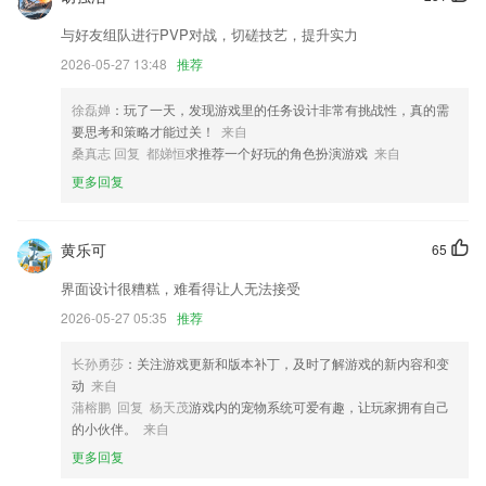
患者更快速的查找科室对应的医生，进行问诊咨询
与好友组队进行PVP对战，切磋技艺，提升实力
文本编辑器新增cssxmljsjson代码格式化cssjson代码压缩功能
2026-05-27 13:48
推荐
产品交互优化
徐磊婵
：玩了一天，发现游戏里的任务设计非常有挑战性，真的需
联系我们
要思考和策略才能过关！
来自
以上就是下分棋牌游戏的介绍，如果您喜欢这款软件，您可以到应用商店
桑真志 回复 都娣恒
求推荐一个好玩的角色扮演游戏
来自
进行打分评论，说出您的使用经历，以帮助我们更好的对产品进行优化修
更多回复
改。
黄乐可
65
界面设计很糟糕，难看得让人无法接受
2026-05-27 05:35
推荐
长孙勇莎
：关注游戏更新和版本补丁，及时了解游戏的新内容和变
动
来自
蒲榕鹏 回复 杨天茂
游戏内的宠物系统可爱有趣，让玩家拥有自己
的小伙伴。
来自
更多回复