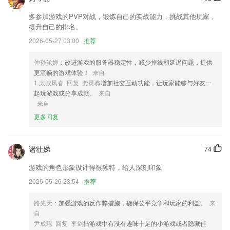
2,国内首推家庭医生，一对一提供疾病、用药、营养、心理等健康服务，
免重复描述问题！
多参加游戏的PVP对战，锻炼自己的实战能力，挑战其他玩家，
3,★随意的选择需要去水印的模式
提升自己的排名。
2026-05-27 03:00
推荐
4,供给多款贴心小工具, 如开屏闪学、考试日历, 让你英语随心学。
5,精选2265万本图书资源，最新内容秒速更新。
仲孙轮婵
：改进游戏的服务器稳定性，减少掉线和延迟问题，提供
6,完整记录所有客户资料及联系情况,永不丢失,快速查询,客户状态及跟进
更流畅的游戏体验！
来自
情况一目了然
1.太叔凤春 回复 龚灵骅
增加社交互动功能，让玩家能够与好友一
起玩游戏或分享成就。
来自
9万彩票app官方入口软件优势
来自
1.·取得胜利即可获得优质的奖励，便于用户提升排行榜的名次
更多回复
2.『快陪练，专注416岁琴童1对1乐器陪练』
3.丰富多彩的学习资料，让用户在进行线上学习的时候更轻松。
诸壮娣
74
4.点击输入框的时候，可自动将剪贴板的内容，粘贴到要翻译的输入框
游戏的角色形象设计得很独特，给人深刻印象
内，操作及其方便，让用户用着感觉爽。
2026-05-26 23:54
推荐
5.老师通过录屏软件、手写板等辅助工具在线创建、编辑课程内容
路先天
：加强游戏的反作弊措施，确保公平竞争和玩家的利益。
来
6.除了丰富的诗词原文外，全面的注解、释义和赏析也是一应俱全；
自
9万彩票app官方入口更新了什么?
尹成瑶 回复 李剑楠
游戏中有没有趣味十足的小游戏或者隐藏任