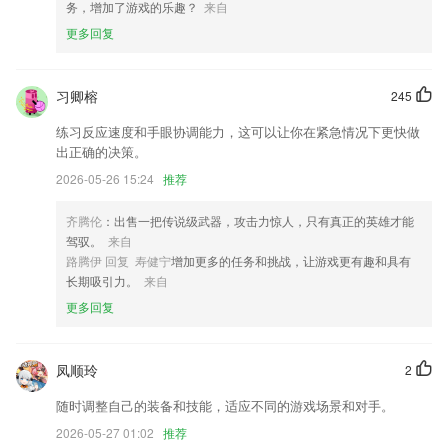
务，增加了游戏的乐趣？
来自
优化了快讯频道列表页与详情页的交互，更便捷的快讯浏览期待你的体验
更多回复
~
ModalDialog横屏刘海屏适配；
开发商：上海琪帆网络科技有限公司
习卿榕
245
开发商：深圳市迅雷游戏开发有限公司
练习反应速度和手眼协调能力，这可以让你在紧急情况下更快做
出正确的决策。
历史热词日期错误已修复
2026-05-26 15:24
推荐
更多性能和体验提升，快来更新试试看——
联系我们
齐腾伦
：出售一把传说级武器，攻击力惊人，只有真正的英雄才能
以上就是9万彩票app官方入口的介绍，如果您喜欢这款软件，您可以到
驾驭。
来自
应用商店进行打分评论，说出您的使用经历，以帮助我们更好的对产品进
路腾伊 回复 寿健宁
增加更多的任务和挑战，让游戏更有趣和具有
行优化修改。
长期吸引力。
来自
更多回复
凤顺玲
2
随时调整自己的装备和技能，适应不同的游戏场景和对手。
2026-05-27 01:02
推荐