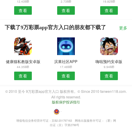
12.43MB
2.73MB
19.82MB
查看
查看
查看
下载了9万彩票app官方入口的朋友都下载了
更多
健康猫私教版安卓版
滨果社区APP
嗨啦预约安卓版
44.35MB
17.48MB
9.94MB
查看
查看
查看
© 2010 至今 9万彩票app官方入口 版权所有。© Since 2010 fanwen118.com.
All rights reserved.
版权保护投诉指引
・
增值电信业务经营许可证：京B2-201797163
网络出版服务许可证：（署）网
出证（京）字第2799号