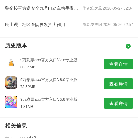
警企校三方送安全九号电动车携手青岛城阳交警进校园开展交通安全活动
作者:庄之蕊 2026-05-27 02:34
民生观｜社区医院要发挥大作用
作者:支雯阳 2026-05-26 22:57
历史版本
9万彩票app官方入口V7.8专业版
查看详情
63.61MB
9万彩票app官方入口V8.0专业版
查看详情
73.52MB
9万彩票app官方入口V5.8专业版
查看详情
1.81MB
相关信息
大小
39.74MB