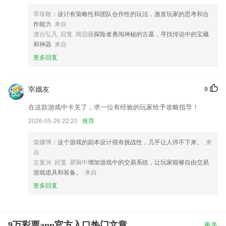
宰珠敬
：设计有策略性和团队合作性的玩法，激发玩家的思考和合
作能力
来自
澹台弘凡 回复 闻启薇
探险者勇闯神秘的古墓，寻找传说中的宝藏
和神器
来自
更多回复
宰娥友
9
在这款游戏中卡关了，求一位有经验的玩家给予攻略指导！
2026-05-26 22:20
推荐
柴娜博
：这个游戏的副本设计很有挑战性，几乎让人停不下来。
来
自
左曼兴 回复 瞿琬中
增加游戏中的交易系统，让玩家能够自由交易
游戏道具和装备。
来自
更多回复
9万彩票app官方入口热门文章
更多