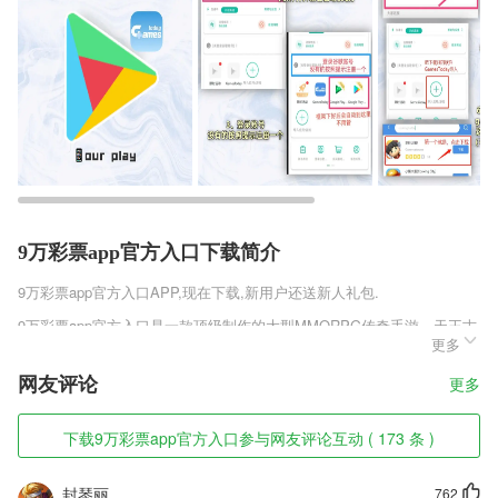
9万彩票app官方入口下载简介
9万彩票app官方入口
APP,现在下载,新用户还送新人礼包.
9万彩票app官方入口是一款顶级制作的大型MMORPG传奇手游，天王古
更多
天乐顶级代言，为这款古云传奇赋予全新的火力生命。蓝月传奇谁与争
锋，畅爽战斗激斗众生。超强的古天乐版本福利，亲手为玩家们奉上完美
网友评论
更多
战斗装备。
9万彩票app官方入口软件特色
下载9万彩票app官方入口参与网友评论互动 ( 173 条 )
1,多种授课模式，针对性辅导，满足不同需求
封琴丽
762