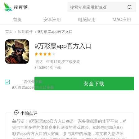
首页
安卓应用
电脑应用
MAC应用
资讯
专题
设计奖
创意应用
首页
>
应用软件
>
9万彩票app官方入口
问答
9万彩票app官方入口
官方
年满12周岁
下载安装
次下载
8453864
需优先下载
安全下载
9万彩票app官方入口安装
小编点评
🏜导语：
9万彩票app官方入口
🍩是一家备受瞩目的体育平台，🍂
提供丰富多样的体育赛事和刺激的游戏体验。如果您想加入
9万
彩票app官方入口
的大家庭，参与其中的乐趣，本文将为您详细