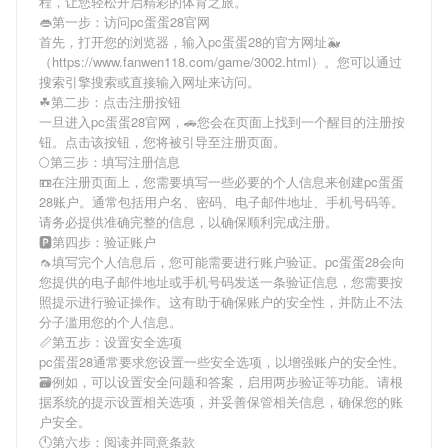
程，让您轻松开启精彩的体育之旅。
👄第一步：访问pc蛋蛋28官网
首先，打开您的浏览器，输入
pc蛋蛋28
的官方网址🐳
（https://www.fanwen118.com/game/3002.html）。您可以通过
搜索引擎搜索或直接输入网址来访问。
☘第二步：点击注册按钮
一旦进入
pc蛋蛋28
官网，🚗您会在页面上找到一个醒目的注册按
钮。点击该按钮，您将被引导至注册页面。
🌕第三步：填写注册信息
📼在注册页面上，您需要填写一些必要的个人信息来创建
pc蛋蛋
28
账户。通常包括用户名、密码、电子邮件地址、手机号码等。
请务必提供准确完整的信息，以确保顺利完成注册。
🅿第四步：验证账户
🦟填写完个人信息后，您可能需要进行账户验证。
pc蛋蛋28
会向
您提供的电子邮件地址或手机号码发送一条验证信息，您需要按
照提示进行验证操作。这有助于确保账户的安全性，并防止不法
分子滥用您的个人信息。
📏第五步：设置安全选项
pc蛋蛋28
通常要求您设置一些安全选项，以增强账户的安全性。
🗃例如，可以设置安全问题和答案，启用两步验证等功能。请根
据系统的提示设置相关选项，并妥善保管相关信息，确保您的账
户安全。
🕚第六步：阅读并同意条款