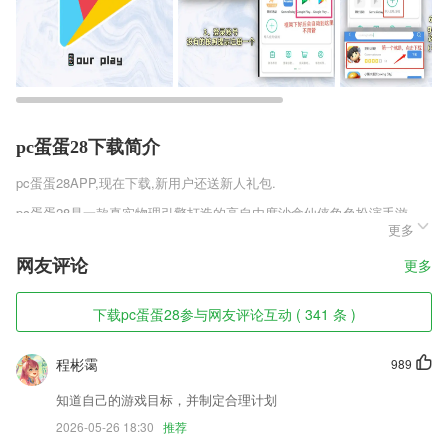
pc蛋蛋28下载简介
pc蛋蛋28
APP,现在下载,新用户还送新人礼包.
pc蛋蛋28是一款真实物理引擎打造的高自由度沙盒仙侠角色扮演手游。
更多
全屏360度自由竞技PK战斗，各种华丽震撼的奥义大招完美出击，传统修
仙，再续情缘。精美画面效果。酷炫的特效，九州扶摇录公测版v1.0.1丰
网友评论
更多
富的剧情、经典的修仙风格、无敌神宠，酷炫时装自由搭配，灵山仙界自
由探索，帅气时装、炫酷神兵、智能挂机、跨服抢BOSS爆神装、自由交
易等开放式玩法，全新演绎即时战斗手游时代。
下载pc蛋蛋28参与网友评论互动 ( 341 条 )
pc蛋蛋28软件特色
程彬霭
989
1,开发商：成都会当网络科技有限公司
知道自己的游戏目标，并制定合理计划
2,丰富的服务内容，你可以实时的进行查看，增加你的体验；
2026-05-26 18:30
推荐
3,学习记录：拍照有记录，答案解析不会丢，学习会复习，成绩提高快。