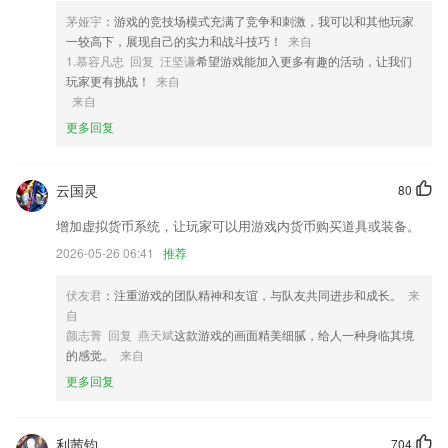
4,为每个分类帐提供或废除对团队成员的访问权限
茅娅宇
：游戏的竞技场模式充满了竞争和刺激，我可以和其他玩家
一较高下，展现自己的实力和战斗技巧！
来自
5,快速排班：教练可以快速编制排班计划，查看每天课程计划及该课程学
1.慕容凡忠 回复 汪坚谦
希望游戏能加入更多有趣的活动，让我们
员，还可以一键邀请学员上课。
玩家更有挑战！
来自
6,融合 – 将不同光线、阴影的图片完美的融合在一起
来自
更多回复
pc蛋蛋28软件优势
1.名著原声朗读，精编版讲义讲解，配套习题测试。
云国灵
80
2.精
增加虚拟货币系统，让玩家可以用游戏内货币购买道具或装备。
3.·提供思维导图的讲解，更会使用单词
2026-05-26 06:41
推荐
4.7年以上经验金牌教师，重难点深入浅出全攻克
5.可以很好的满足广大用户的学习需要，这里会有大量的诗词资源在线提
伏友君
：注重游戏的团队精神和友谊，与队友共同进步和成长。
来
供；
自
颜志菁 回复 燕天斌
这款游戏的画面精美细腻，给人一种身临其境
6.专题解析：科一、科四专项突破,每道试题都附带专题解析 、答题技巧
的感觉。
来自
和视频讲解，快速通关驾考理论知识，解决所有疑点；
更多回复
pc蛋蛋28更新了什么?
“地铁服务”功能优化；
利茜钧
704