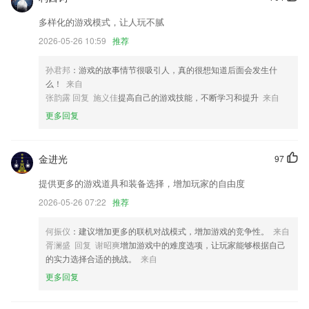
迎新春，换肤啦~
多样化的游戏模式，让人玩不腻
调整消息工作台我的UI效果
2026-05-26 10:59
推荐
优化几个已知问题
以上就是云开全站·appkaiyun的介绍，如果您喜欢这款软件，您可以到应
孙君邦
：游戏的故事情节很吸引人，真的很想知道后面会发生什
用商店进行打分评论，说出您的使用经历，以帮助我们更好的对产品进行
么！
来自
优化修改。
张韵露 回复 施义佳
提高自己的游戏技能，不断学习和提升
来自
部分交互及细节优化，更多快来体验体验吧
更多回复
联系我们
以上就是pc蛋蛋28的介绍，如果您喜欢这款软件，您可以到应用商店进
金进光
97
行打分评论，说出您的使用经历，以帮助我们更好的对产品进行优化修
改。
提供更多的游戏道具和装备选择，增加玩家的自由度
2026-05-26 07:22
推荐
何振仪
：建议增加更多的联机对战模式，增加游戏的竞争性。
来自
胥澜盛 回复 谢昭爽
增加游戏中的难度选项，让玩家能够根据自己
的实力选择合适的挑战。
来自
更多回复