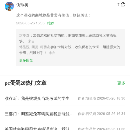
仇玲树
7
这个游戏的商城物品非常有价值，物超所值！
2026-05-26 16:35
推荐
封玲舒
：加强游戏的社交功能，例如增加聊天系统或社区交流板
块。
来自
傅晶悦 回复 柯勇友
参加卡牌对战，收集稀有的卡牌，组建强大的
卡组，战胜对手！
来自
更多回复
pc蛋蛋28热门文章
更多
濮存昕：我是被观众当场考试的学生
作者:胡倩瑾 2026-05-26 18:30
三部门：调整减免车辆购置税新能源汽车产品技术要求
作者:石弘娴 2026-05-26 16:34
英国就南海问题发表错误言论，我驻英使馆：提出严正交涉
作者:莫昌梵 2026-05-26 11:36