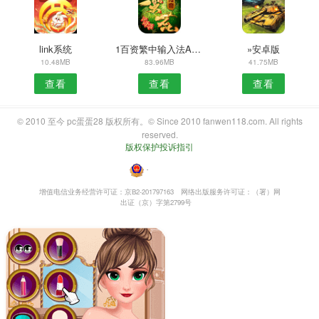
link系统
1百资繁中输入法APP
»安卓版
10.48MB
83.96MB
41.75MB
查看
查看
查看
© 2010 至今 pc蛋蛋28 版权所有。© Since 2010 fanwen118.com. All rights
reserved.
版权保护投诉指引
・
增值电信业务经营许可证：京B2-201797163
网络出版服务许可证：（署）网
出证（京）字第2799号