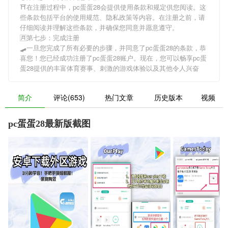
⛩在注册过程中，
pc蛋蛋28
会提供使用条款和规定供您阅读。这
些条款包括平台的使用规范、隐私政策等内容。在注册之前，请
仔细阅读并理解这些条款，并确保您同意并愿意遵守。
🈷第七步：完成注册
🛹一旦您完成了所有必要的步骤，并同意了
pc蛋蛋28
的条款，恭
喜您！您已经成功注册了pc蛋蛋28账户。现在，您可以畅享
pc蛋
蛋28
提供的丰富体育赛事、刺激的游戏体验以及其他令人兴奋
简介
评论(653)
热门文章
历史版本
视频
pc蛋蛋28最新版截图