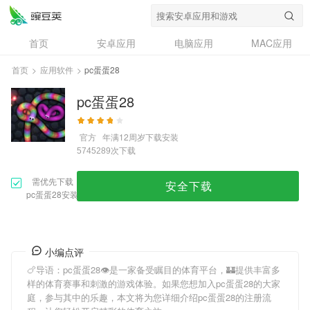
首页
安卓应用
电脑应用
MAC应用
资讯
专题
设计奖
创意应用
首页
>
应用软件
>
pc蛋蛋28
问答
pc蛋蛋28
官方
年满12周岁
下载安装
次下载
5745289
需优先下载
安全下载
pc蛋蛋28安装
小编点评
🍗导语：
pc蛋蛋28
👁是一家备受瞩目的体育平台，🏰提供丰富多
样的体育赛事和刺激的游戏体验。如果您想加入
pc蛋蛋28
的大家
庭，参与其中的乐趣，本文将为您详细介绍
pc蛋蛋28
的注册流