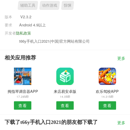
辅助工具
动作游戏
惊悚
版本
V2.3.2
要求
Android 4.9以上
开发者
隐私政策
t66y手机入口2021(中国)官方网站有限公司
相关应用推荐
更多
拇指琴调音器APP
来店易安卓版
欢乐驾校APP
17.28MB
14.0MB
14.31MB
查看
查看
查看
下载了t66y手机入口2021的朋友都下载了
更多