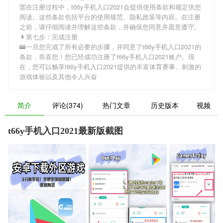
🈺在注册过程中，
t66y手机入口2021
会提供使用条款和规定供您
阅读。这些条款包括平台的使用规范、隐私政策等内容。在注册
之前，请仔细阅读并理解这些条款，并确保您同意并愿意遵守。
👩第七步：完成注册
🚋一旦您完成了所有必要的步骤，并同意了
t66y手机入口2021
的
条款，恭喜您！您已经成功注册了t66y手机入口2021账户。现
在，您可以畅享
t66y手机入口2021
提供的丰富体育赛事、刺激的
游戏体验以及其他令人兴奋
简介
评论(374)
热门文章
历史版本
视频
t66y手机入口2021最新版截图