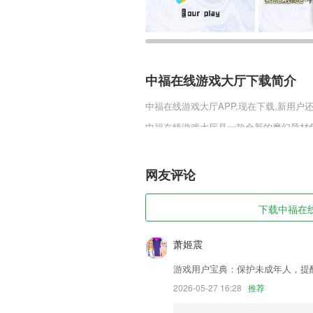
中福在线游戏大厅下载简介
中福在线游戏大厅
APP,现在下载,新用户
中福在线游戏大厅是一款全新的魔幻题材
的玩家打造了一个暗黑的世界，惟妙惟肖
的操作，指尖释放你的华丽大招，沉浸式的体
要错过!
网友评论
中福在线游戏大厅软件特色
下载中福在线
1,全面满足家长的使用需求，让孩子每天
2,口袋模式：当手机放入衣服口袋后，几
萧姬震
解锁，手机就会响起防盗警报。
游戏用户宝典：保护未成年人，提
3,美化图片视频为动漫功能
2026-05-27 16:28
推荐
4,农民可以在这里寻找合作伙伴和转移买
5,延保期间,可以不限次数的免费道路救援