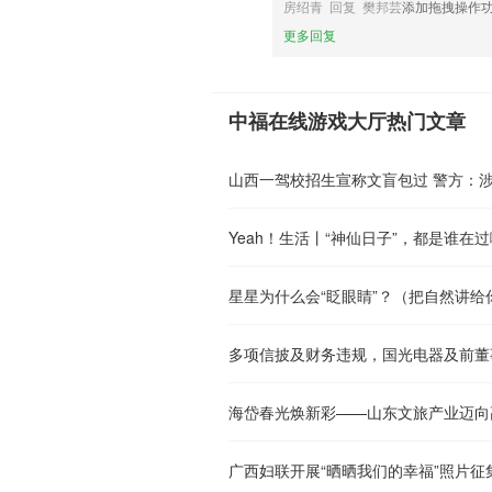
房绍青 回复 樊邦芸
添加拖拽操作
更多回复
中福在线游戏大厅热门文章
山西一驾校招生宣称文盲包过 警方：
Yeah！生活丨“神仙日子”，都是谁在过
星星为什么会“眨眼睛”？（把自然讲给
海岱春光焕新彩——山东文旅产业迈向
广西妇联开展“晒晒我们的幸福”照片征