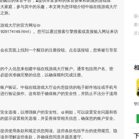
备受瞩目的体育平台，⌛️提供丰富多样的体育赛事和刺激的游戏体
的大家庭，参与其中的乐趣，本文将为您详细介绍
中福在线游戏大厅
育之旅。
版
网
要
线游戏大厅
的官方网址🥧
m/game/1929174149.html）。您可以通过搜索引擎搜索或直接输入网址来访
开
您会在页面上找到一个醒目的注册按钮。点击该按钮，您将被引导至
要的个人信息来创建
中福在线游戏大厅
账户。通常包括用户名、密
务必提供准确完整的信息，以确保顺利完成注册。
行账户验证。
中福在线游戏大厅
会向您提供的电子邮件地址或手机号
示进行验证操作。这有助于确保账户的安全性，并防止不法分子滥用
安全选项，以增强账户的安全性。🥮例如，可以设置安全问题和答
统的提示设置相关选项，并妥善保管相关信息，确保您的账户安全。
会提供使用条款和规定供您阅读。这些条款包括平台的使用规范、隐
阅读并理解这些条款，并确保您同意并愿意遵守。