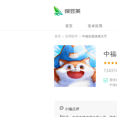
首页
安卓应用
首页
>
应用软件
>
中福在线游戏大厅
中福
71437
需优
中福
小编点评