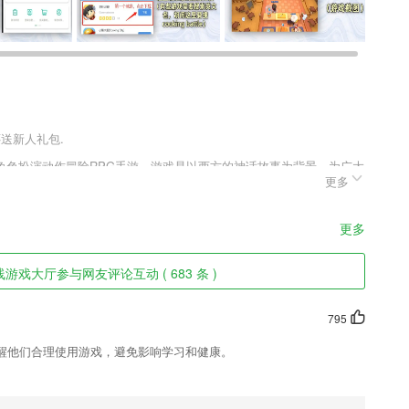
还送新人礼包.
角色扮演动作冒险RPG手游，游戏是以西方的神话故事为背景，为广大
更多
的人物形象，跌岩起伏的故事情节，丰富多样的玩法模式，简单易上手
验，喜欢圣灵之剑上线送极品神兽v1.0.0.1这款游戏的玩家千万不
更多
游戏大厅参与网友评论互动 ( 683 条 )
认真学习。
秒钟内手机就会启动防盗锁(有提示音)，然后如果手机被掏出并且无法
795
醒他们合理使用游戏，避免影响学习和健康。
家，而不用在网上找对象。
,不收取额外费用;