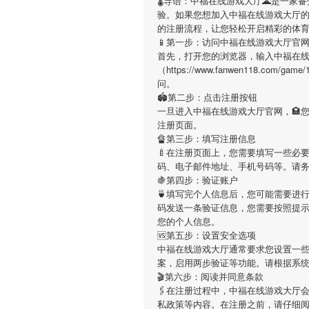
🌡导语：
中福在线游戏大厅
🌋是一家
验。如果您想加入
中福在线游戏大厅
的注册流程，让您轻松开启精彩的体
📱第一步：访问中福在线游戏大厅官
首先，打开您的浏览器，输入
中福在
（https://www.fanwen118.co
问。
🏟第二步：点击注册按钮
一旦进入
中福在线游戏大厅
官网，🏩
注册页面。
🔏第三步：填写注册信息
🍼在注册页面上，您需要填写一些必
码、电子邮件地址、手机号码等。请
🍇第四步：验证账户
🍵填写完个人信息后，您可能需要进
码发送一条验证信息，您需要按照提
您的个人信息。
🆚第五步：设置安全选项
中福在线游戏大厅
通常要求您设置一些
案，启用两步验证等功能。请根据系
🎬第六步：阅读并同意条款
🖇在注册过程中，
中福在线游戏大厅
私政策等内容。在注册之前，请仔细