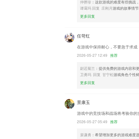
仲骅珍
：这款游戏的难度有些挑战
新增货找车路径规划功能
谭霭玛 回复 庄刚月
游戏的故事情节
联系我们
更多回复
以上就是中福在线游戏大厅的介绍，如果
历，以帮助我们更好的对产品进行优化修
任苛红
在游戏中保持耐心，不要急于求成
2026-05-27 12:49
推荐
尉迟菊兰
：提供免费的游戏内容和
卫勇玛 回复 甘宁松
游戏角色个性
更多回复
景康玉
游戏中的竞技场和战场将考验你的
2026-05-27 05:49
推荐
裴谦勇
：希望增加更多的游戏难度