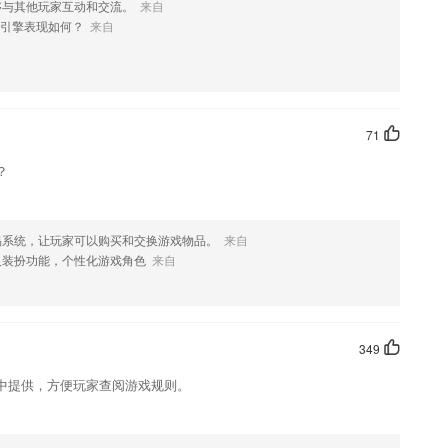
够与其他玩家互动和交流。
来自
引擎表现如何？
来自
更有效地查看各种折扣优惠。
、听到哪、看到哪。
71
消息以及我的个人中心都为大家提供服务。
？
跨多学科领域（更多模型即将发布！）
易系统，让玩家可以购买和交换游戏物品。
来自
，可以让你的学习更加方便，更加丰富。
人装扮功能，个性化游戏角色
来自
?
脚本
349
中提供，方便玩家查阅游戏规则。