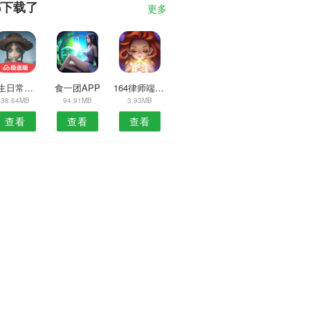
都下载了
更多
女生日常日志APP
食一团APP
164律师端安卓版
38.64MB
94.91MB
3.93MB
查看
查看
查看