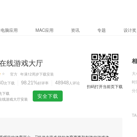
电脑应用
MAC应用
资讯
专题
设计奖
在线游戏大厅
大
官方
年满12周岁
下载安装
时
40
次下载
98.21%
好评率
48948
人评论
扫码打开当前页下载
分
先下载
安全下载
在线游戏大厅安装
T