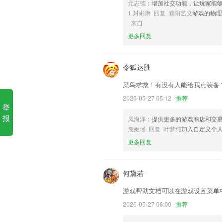
元志德
：增加社交功能，让玩家能
1.封彬康 回复 濮阳艺义
游戏的物理
6,通过了解最完整的折扣优惠，用户可以
来自
中福在线游戏大厅软件优势
更多回复
1.所有内功和功能支持离线使用。走到哪
2.提供中级经济师考试视频课程
令狐达胜
3.软件按照主页、直播课、优秀的作品、
菜鸟求救！有没有人能给我点装备
4.咨询」老师功能；
2026-05-27 05:12
推荐
举
5.体验超过 40 个科学模型和游戏，横
报
凤海泽
：提供更多的游戏商店和交
6.快速学英语必修练习和必修科目的练习
詹姬瑾 回复 叶梦纯
加入自定义个
中福在线游戏大厅更新了什么
更多回复
脚本执行器支持选择是否用root权限执行
隐私更改
何黛若
升级 | 用户安全隐私升级
游戏帮助文档可以在游戏设置菜单
开发商：青岛生活帮文化传媒有限公司
2026-05-27 06:00
推荐
订单新增多条件筛选