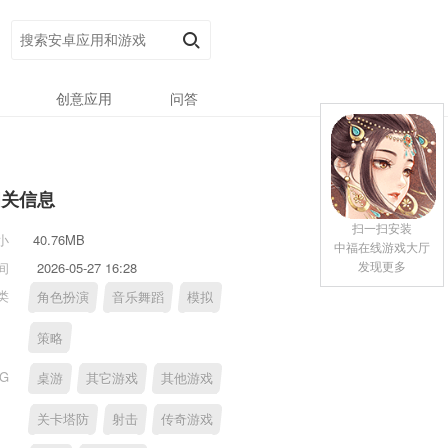
创意应用
问答
相关信息
扫一扫安装
小
40.76MB
中福在线游戏大厅
发现更多
间
2026-05-27 16:28
类
角色扮演
音乐舞蹈
模拟
策略
AG
桌游
其它游戏
其他游戏
关卡塔防
射击
传奇游戏