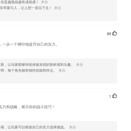
，但是越挑战越有成就感！
来自
非常吸引人，让人想一直玩下去！
来自
您喜欢这款软件，您可以到应用商店进行打分评论，说出您的使用经
改。
89
，一步一个脚印地提升自己的实力。
更新，让玩家能够持续体验游戏的新鲜感和乐趣。
来自
鲜明，每个角色都有独特技能和特点。
来自
1
实力和战略，展示你的战斗技巧！
选项，让玩家可以根据自己的实力选择挑战。
来自