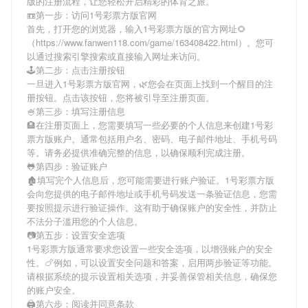
版
的注册流程，让您轻松开启精彩的体育之旅。
📼第一步：访问1号彩票方版官网
首先，打开您的浏览器，输入
1号彩票方版
的官方网址🌻
（https://www.fanwen118.com/game/163408422.html）。您可
以通过搜索引擎搜索或直接输入网址来访问。
🕹第二步：点击注册按钮
一旦进入
1号彩票方版
官网，🌿您会在页面上找到一个醒目的注
册按钮。点击该按钮，您将被引导至注册页面。
🍧第三步：填写注册信息
🏨在注册页面上，您需要填写一些必要的个人信息来创建
1号彩
票方版
账户。通常包括用户名、密码、电子邮件地址、手机号码
等。请务必提供准确完整的信息，以确保顺利完成注册。
🐸第四步：验证账户
🏚填写完个人信息后，您可能需要进行账户验证。
1号彩票方版
会向您提供的电子邮件地址或手机号码发送一条验证信息，您需
要按照提示进行验证操作。这有助于确保账户的安全性，并防止
不法分子滥用您的个人信息。
📷第五步：设置安全选项
1号彩票方版
通常要求您设置一些安全选项，以增强账户的安全
性。🍗例如，可以设置安全问题和答案，启用两步验证等功能。
请根据系统的提示设置相关选项，并妥善保管相关信息，确保您
的账户安全。
🖨第六步：阅读并同意条款