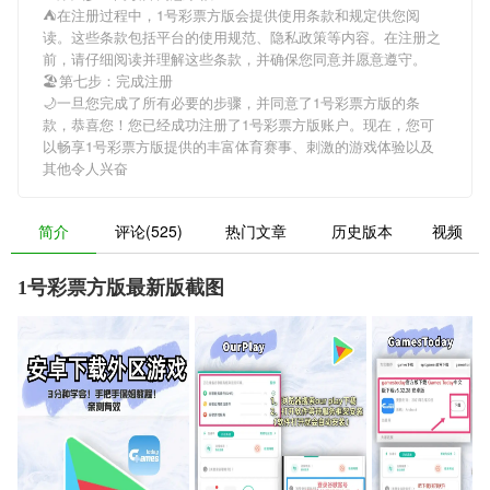
⛺在注册过程中，
1号彩票方版
会提供使用条款和规定供您阅
读。这些条款包括平台的使用规范、隐私政策等内容。在注册之
前，请仔细阅读并理解这些条款，并确保您同意并愿意遵守。
🏖第七步：完成注册
🌙一旦您完成了所有必要的步骤，并同意了
1号彩票方版
的条
款，恭喜您！您已经成功注册了1号彩票方版账户。现在，您可
以畅享
1号彩票方版
提供的丰富体育赛事、刺激的游戏体验以及
其他令人兴奋
简介
评论(525)
热门文章
历史版本
视频
1号彩票方版最新版截图