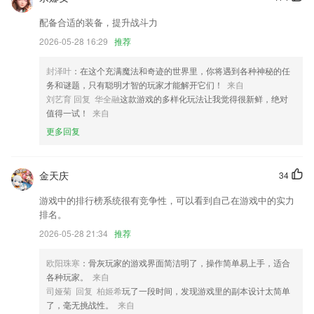
添加行程插件（配合实时服务或者是本地行程使用）
配备合适的装备，提升战斗力
优化转发功能不点发表的问题
2026-05-28 16:29
推荐
月视图可单独设定颜色或跟随任务分类优先级颜色显示
封泽叶
：在这个充满魔法和奇迹的世界里，你将遇到各种神秘的任
发现板块强势来袭，在这里你能发现更多精彩
务和谜题，只有聪明才智的玩家才能解开它们！
来自
联系我们
刘艺育 回复 华全融
这款游戏的多样化玩法让我觉得很新鲜，绝对
以上就是1号彩票方版的介绍，如果您喜欢这款软件，您可以到应用商店
值得一试！
来自
进行打分评论，说出您的使用经历，以帮助我们更好的对产品进行优化修
更多回复
改。
金天庆
34
游戏中的排行榜系统很有竞争性，可以看到自己在游戏中的实力
排名。
2026-05-28 21:34
推荐
欧阳珠寒
：骨灰玩家的游戏界面简洁明了，操作简单易上手，适合
各种玩家。
来自
司娅菊 回复 柏姬希
玩了一段时间，发现游戏里的副本设计太简单
了，毫无挑战性。
来自