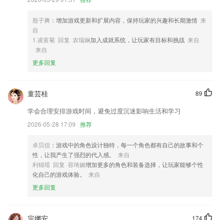
4,名片全能王可查询7500万家企业工商信用信息,帮您一键查询评估合作
伙伴靠谱程度
殷子爽
：增加游戏更新和扩展内容，保持玩家的兴趣和长期激情
来
自
5,无收费：无会费等任何收费名目。
1.凌富菊 回复 农瑞娴
加入成就系统，让玩家有目标和挑战
来自
6,实时数据报表，助您运筹帷幄，决胜千里
来自
更多回复
1号彩票方版软件优势
1.可以自己搜索诗词以及作者，先秦到明清的诗词文可以在这里找到。
童芸桂
89
2.作业帮自动续费大家需要打开微信支付：
学会合理安排游戏时间，避免过度沉迷影响生活和学习
3.更有同义词、反义词、诗词名句、语法解析等，使之不仅可以作为考试
学习的工具书，还是深入研究成语文化的好帮手。
2026-05-28 17:09
推荐
4.对于您学习的帮助很大，让您快速提升自己。
卓贝信
：游戏中的角色设计独特，每一个角色都有自己的故事和个
5.让大家在线学习好国画方面的知识更轻松，了解对应的知识点更简单。
性，让我产生了强烈的代入感。
来自
利锦瑶 回复 容琦婉
增加更多的角色和装备选择，让玩家能够个性
6.整理了全册的词语、近义词和反义词
化自己的游戏体验。
来自
1号彩票方版更新了什么?
更多回复
热点视频小视频
新增：查找节点增加“是否使用缓存”字段
宗娜安
174