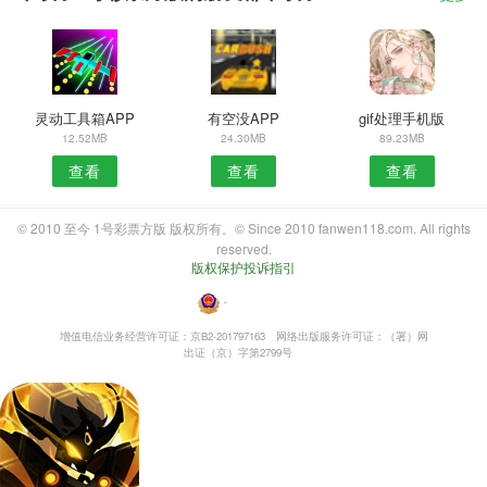
灵动工具箱APP
有空没APP
gif处理手机版
12.52MB
24.30MB
89.23MB
查看
查看
查看
© 2010 至今 1号彩票方版 版权所有。© Since 2010 fanwen118.com. All rights
reserved.
版权保护投诉指引
・
增值电信业务经营许可证：京B2-201797163
网络出版服务许可证：（署）网
出证（京）字第2799号