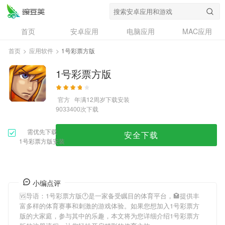
首页
安卓应用
电脑应用
MAC应用
资讯
专题
设计奖
创意应用
首页
>
应用软件
>
1号彩票方版
问答
1号彩票方版
官方
年满12周岁
下载安装
次下载
9033400
需优先下载
安全下载
1号彩票方版安装
小编点评
🆚导语：
1号彩票方版
🕐是一家备受瞩目的体育平台，🏩提供丰
富多样的体育赛事和刺激的游戏体验。如果您想加入
1号彩票方
版
的大家庭，参与其中的乐趣，本文将为您详细介绍
1号彩票方