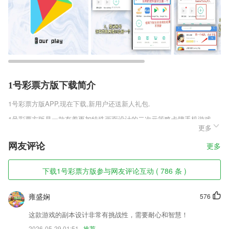
1号彩票方版下载简介
1号彩票方版
APP,现在下载,新用户还送新人礼包.
1号彩票方版是一款有着更加特殊画面设计的二次元策略卡牌手机游戏，
更多
本作是第二次开服，修复了上次开服时出现的各类不同的问题，同时也加
入了大量玩家需要的模式，让游戏的可玩性变得更高。传统的魔幻冒险设
网友评论
更多
定，有着更加独特的战斗和养成玩法。
1号彩票方版软件特色
下载1号彩票方版参与网友评论互动 ( 786 条 )
1,掌控2265外勤人员工作状态与业务进展实现销售过程精细化管理，提升
执行力和管理效率
雍盛娴
576
2,拥有三大特色功能：
这款游戏的副本设计非常有挑战性，需要耐心和智慧！
3,专业且易于使用的屏幕录制和视频编辑应用。
2026-05-29 01:51
推荐