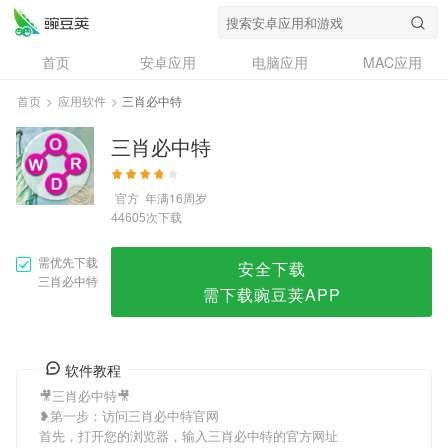
三肖必中特
首页
安卓应用
电脑应用
MAC应用
资讯
专题
设计奖
创意应用
首页
>
应用软件
>
三肖必中特
问答
三肖必中特
官方
年满16周岁
次下载
44605
需优先下载
安全下载
三肖必中特
需下载豌豆荚APP
软件教程
🎥三肖必中特🎥
❥第一步：访问三肖必中特官网
首先，打开您的浏览器，输入三肖必中特的官方网址