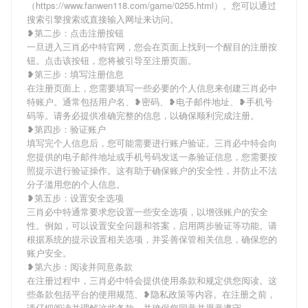
（https://www.fanwen118.com/game/0255.html）。您可以通过
搜索引擎搜索或直接输入网址来访问。
❥第二步：点击注册按钮
一旦进入三肖必中特官网，您会在页面上找到一个醒目的注册按
钮。点击该按钮，您将被引导至注册页面。
❥第三步：填写注册信息
在注册页面上，您需要填写一些必要的个人信息来创建三肖必中
特账户。通常包括用户名、❥密码、❥电子邮件地址、❥手机号
码等。请务必提供准确完整的信息，以确保顺利完成注册。
❥第四步：验证账户
填写完个人信息后，您可能需要进行账户验证。三肖必中特会向
您提供的电子邮件地址或手机号码发送一条验证信息，您需要按
照提示进行验证操作。这有助于确保账户的安全性，并防止不法
分子滥用您的个人信息。
❥第五步：设置安全选项
三肖必中特通常要求您设置一些安全选项，以增强账户的安全
性。例如，可以设置安全问题和答案，启用两步验证等功能。请
根据系统的提示设置相关选项，并妥善保管相关信息，确保您的
账户安全。
❥第六步：阅读并同意条款
在注册过程中，三肖必中特会提供使用条款和规定供您阅读。这
些条款包括平台的使用规范、❥隐私政策等内容。在注册之前，
请仔细阅读并理解这些条款，并确保您同意并愿意遵守。