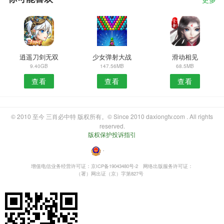
更多
逍遥刀剑无双
少女弹射大战
滑动相见
9.40GB
147.56MB
68.5MB
查看
查看
查看
© 2010 至今 三肖必中特 版权所有。© Since 2010 daxiongtv.com . All rights
reserved.
版权保护投诉指引
・
增值电信业务经营许可证：京ICP备19043480号-2
网络出版服务许可证：
（署）网出证（京）字第827号