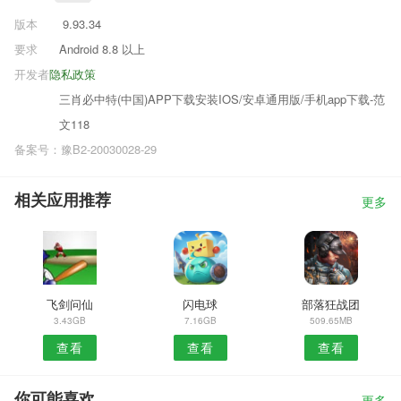
版本
9.93.34
要求
Android 8.8 以上
开发者
隐私政策
三肖必中特(中国)APP下载安装IOS/安卓通用版/手机app下载-范
文118
备案号：豫B2-20030028-29
相关应用推荐
更多
飞剑问仙
闪电球
部落狂战团
3.43GB
7.16GB
509.65MB
查看
查看
查看
你可能喜欢