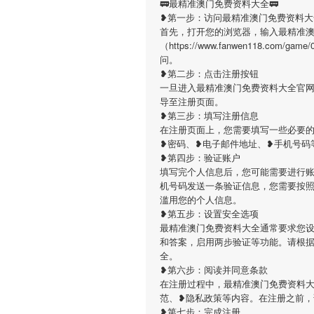
🚃最精准澳门免费资料大全🚃
❥第一步：访问最精准澳门免费资料大
首先，打开您的浏览器，输入最精准
（https://www.fanwen118.co
问。
❥第二步：点击注册按钮
一旦进入最精准澳门免费资料大全官
导至注册页面。
❥第三步：填写注册信息
在注册页面上，您需要填写一些必要
❥密码、❥电子邮件地址、❥手机号码
❥第四步：验证账户
填写完个人信息后，您可能需要进行
机号码发送一条验证信息，您需要按
滥用您的个人信息。
❥第五步：设置安全选项
最精准澳门免费资料大全通常要求您
和答案，启用两步验证等功能。请根
全。
❥第六步：阅读并同意条款
在注册过程中，最精准澳门免费资料
范、❥隐私政策等内容。在注册之前
❥第七步：完成注册