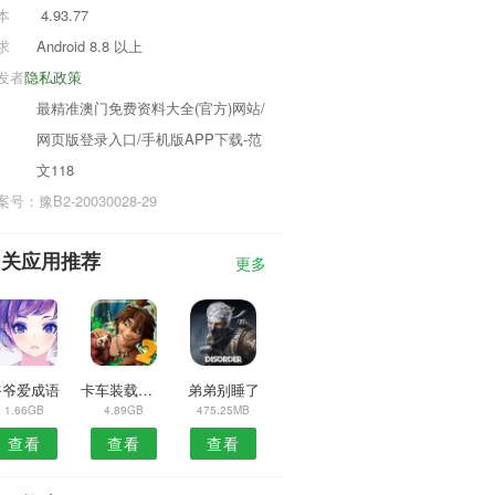
本
4.93.77
求
Android 8.8 以上
发者
隐私政策
最精准澳门免费资料大全(官方)网站/
网页版登录入口/手机版APP下载-范
文118
号：豫B2-20030028-29
相关应用推荐
更多
爷爷爱成语
卡车装载机2手机版
弟弟别睡了
1.66GB
4.89GB
475.25MB
查看
查看
查看