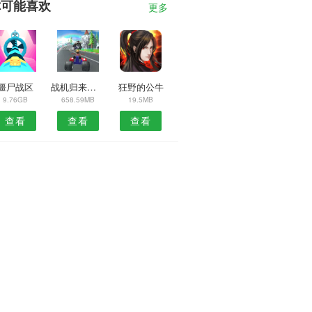
你可能喜欢
更多
僵尸战区
战机归来安卓版
狂野的公牛
9.76GB
658.59MB
19.5MB
查看
查看
查看