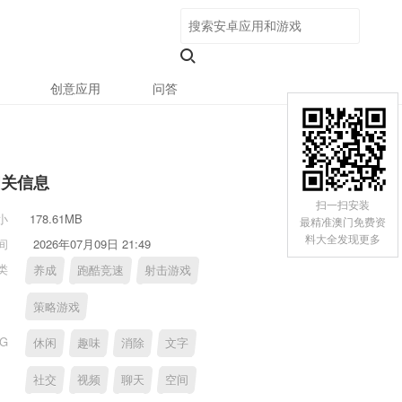
创意应用
问答
相关信息
扫一扫安装
小
178.61MB
最精准澳门免费资
料大全发现更多
间
2026年07月09日 21:49
类
养成
跑酷竞速
射击游戏
策略游戏
AG
休闲
趣味
消除
文字
社交
视频
聊天
空间