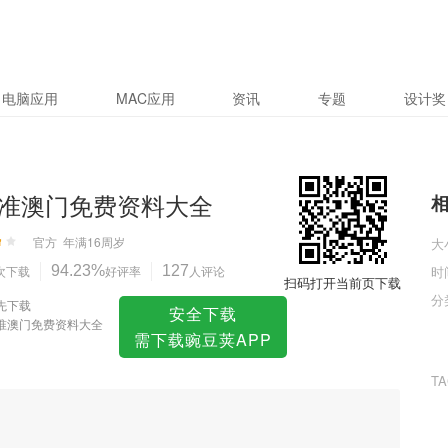
料大全
电脑应用
MAC应用
资讯
专题
设计奖
准澳门免费资料大全
官方
年满16周岁
大
次下载
94.23%
好评率
127
人评论
时
扫码打开当前页下载
分
先下载
安全下载
准澳门免费资料大全
需下载豌豆荚APP
T