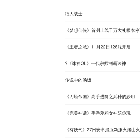
纸人战士
《梦想仙侠》首测上线千万大礼根本停
《王者之域》11月22日128服开启
?《诛神OL》一代宗师制霸诛神
传说中的汤饭
《刀塔帝国》高手进阶之兵种的妙用
《完美神话》手游萝莉女神陪你玩
《有妖气》27日安卓混服新服火焰山