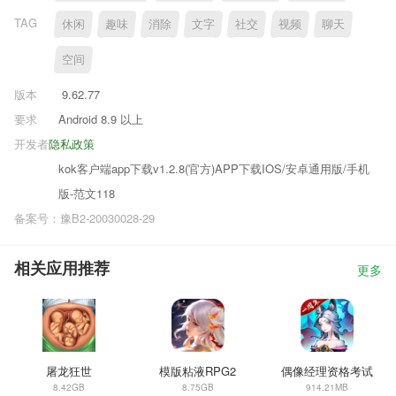
TAG
休闲
趣味
消除
文字
社交
视频
聊天
空间
版本
9.62.77
要求
Android 8.9 以上
开发者
隐私政策
kok客户端app下载v1.2.8(官方)APP下载IOS/安卓通用版/手机
版-范文118
备案号：豫B2-20030028-29
相关应用推荐
更多
屠龙狂世
模版粘液RPG2
偶像经理资格考试
8.42GB
8.75GB
914.21MB