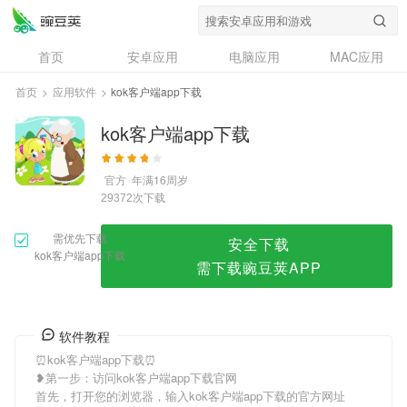
kok客户端app下载
首页
安卓应用
电脑应用
MAC应用
资讯
专题
设计奖
创意应用
首页
>
应用软件
>
kok客户端app下载
问答
kok客户端app下载
官方
年满16周岁
次下载
29372
需优先下载
安全下载
kok客户端app下载
需下载豌豆荚APP
软件教程
⏰kok客户端app下载⏰
❥第一步：访问kok客户端app下载官网
首先，打开您的浏览器，输入kok客户端app下载的官方网址