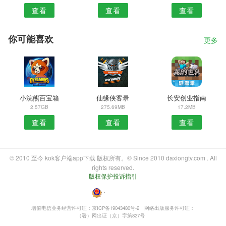
查看
查看
查看
你可能喜欢
更多
小浣熊百宝箱
仙缘侠客录
长安创业指南
2.57GB
275.69MB
17.2MB
查看
查看
查看
© 2010 至今 kok客户端app下载 版权所有。© Since 2010 daxiongtv.com . All
rights reserved.
版权保护投诉指引
・
增值电信业务经营许可证：京ICP备19043480号-2
网络出版服务许可证：
（署）网出证（京）字第827号