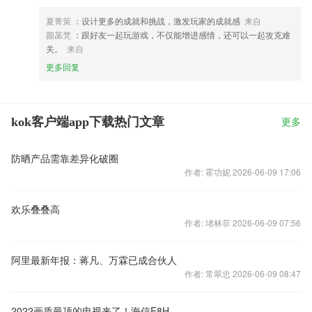
夏菁策
：设计更多的成就和挑战，激发玩家的成就感
来自
颜菡梵
：跟好友一起玩游戏，不仅能增进感情，还可以一起攻克难
关。
来自
更多回复
kok客户端app下载热门文章
更多
防晒产品需靠差异化破圈
作者: 霍功妮 2026-06-09 17:06
欢乐叠叠高
作者: 堵林菲 2026-06-09 07:56
阿里最新年报：蒋凡、万霖已成合伙人
作者: 常翠忠 2026-06-09 08:47
2022画质最顶的电视来了！海信E8H 9月8日开启预约