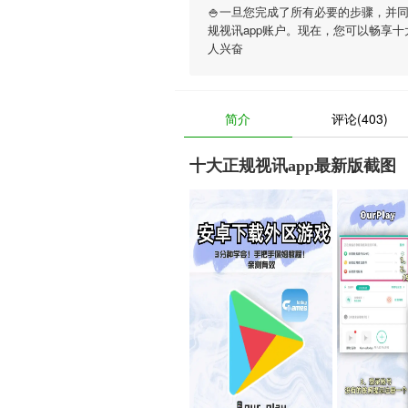
🍚一旦您完成了所有必要的步骤，并
规视讯app账户。现在，您可以畅享
十
人兴奋
简介
评论(403)
十大正规视讯app最新版截图