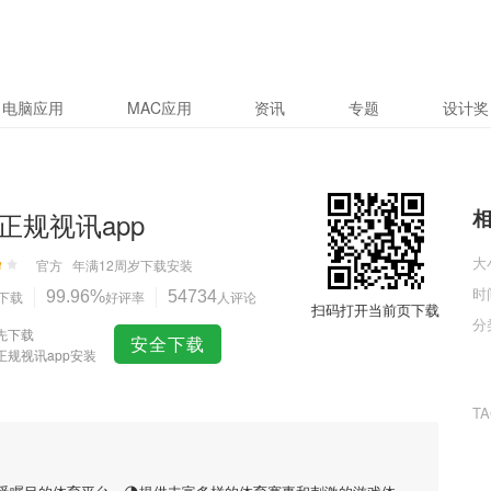
电脑应用
MAC应用
资讯
专题
设计奖
正规视讯app
大
官方
年满12周岁
下载安装
时
下载
99.96%
好评率
54734
人评论
扫码打开当前页下载
分
先下载
安全下载
正规视讯app安装
T