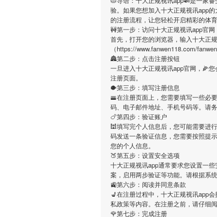
🥧导语：
十大正规视讯app
🍛是一家
验。如果您想加入
十大正规视讯app
的
的注册流程，让您轻松开启精彩的体
🚧第一步：访问十大正规视讯app官网
首先，打开您的浏览器，输入
十大正规
（https://www.fanwen118.c
🏯第二步：点击注册按钮
一旦进入
十大正规视讯app
官网，🌽
注册页面。
🐡第三步：填写注册信息
🚟在注册页面上，您需要填写一些必
码、电子邮件地址、手机号码等。请
🍗第四步：验证账户
🕍填写完个人信息后，您可能需要进
码发送一条验证信息，您需要按照提
您的个人信息。
🍑第五步：设置安全选项
十大正规视讯app
通常要求您设置一些
案，启用两步验证等功能。请根据系
🚉第六步：阅读并同意条款
💺在注册过程中，
十大正规视讯app
会
私政策等内容。在注册之前，请仔细
🌹第七步：完成注册