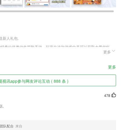
送新人礼包.
思的经典仙侠类动作冒险手游，玩家在这款游戏中是可以获取大量的红
更多
中的任务和玩法来获取，毕竟游戏中只有通过这些玩法和任务才能获取
更多
功能，完美支持离线阅读省电省流量更省心
讯app参与网友评论互动 ( 888 条 )
品规律,靓规欣赏,便携实用的画规功能,让你点开就完全停不下来
连接。
478
能进行一些小测试，看看自己学习的效果
划。
时更新，一手资讯把握最新公职就业机会；
信息功能。
要团队配合
来自