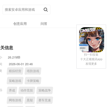
创意应用
问答
相关信息
扫一扫安装
小
26.21MB
十大正规视讯app
发现更多
间
2026-06-01 20:46
类
模拟经营
塔防游戏
策略游戏
卡牌策略
AG
养成
动作竞技
策略战争
网络游戏
悬疑
赛车竞速