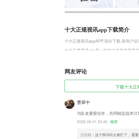
十大正规视讯app下载简介
十大正规视讯app
APP,现在下载,新用户还
十大正规视讯app是一款玩法非常有意
包，玩家的这些红包是需要玩家通过游戏
红包。
网友评论
十大正规视讯app软件特色
1,人性化的贴心服务：免费提供高速下载
下载十大正规视
2,给您推荐由码师通过抓局,画规得到的精
3,操作简单，快速完成手机与智能设备的
曹翠中
4,错题集能让你搞懂容易错的知识点，还
与队友紧密合作，共同制定战术计
5,考试资讯 随心订阅，各类考试信息即
2026-06-01 20:46
推荐
6,含处理查看2265用户快速买单的订单
尤琼顺
：这个BOSS太难打了，需
十大正规视讯app软件优势