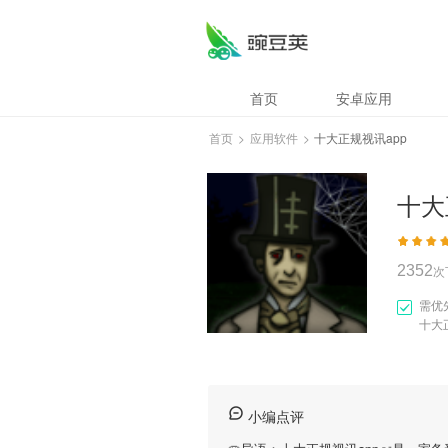
首页
安卓应用
首页
>
应用软件
>
十大正规视讯app
十大
2352
次
需优
十大
小编点评