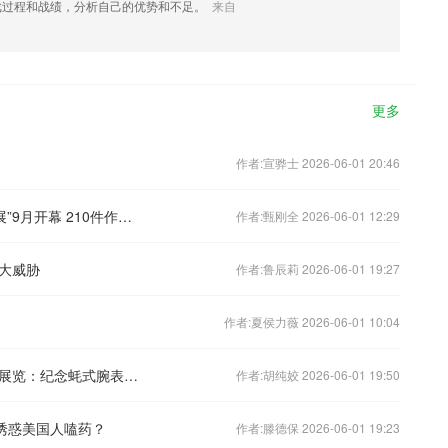
戏过程和战绩，分析自己的优势和不足。
来自
更多
作者:宣骅士 2026-06-01 20:46
“时代经典——2019中国雕塑学术邀请展”9月开幕 210件作品集中呈现新中国雕塑发展脉络
作者:甄刚全 2026-06-01 12:29
大威胁
作者:鲁辰莉 2026-06-01 19:27
作者:夏侯力薇 2026-06-01 10:04
『展览』劳力士举办「蚝式传奇」主题展览：纪念蚝式腕表问世100周年
作者:胡纯姣 2026-06-01 19:50
诱惑美国人嗑药？
作者:滕德保 2026-06-01 19:23