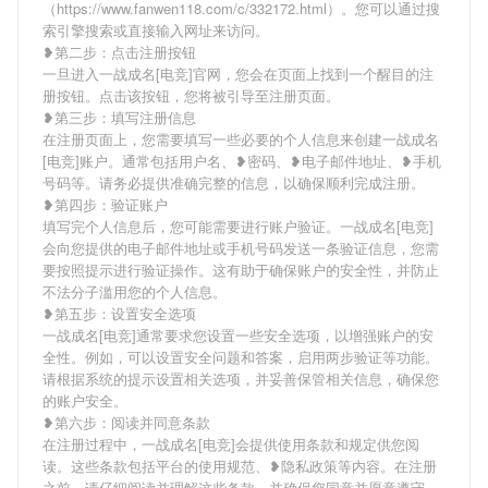
（https://www.fanwen118.com/c/332172.html）。您可以通过搜
索引擎搜索或直接输入网址来访问。
❥第二步：点击注册按钮
一旦进入一战成名[电竞]官网，您会在页面上找到一个醒目的注
册按钮。点击该按钮，您将被引导至注册页面。
❥第三步：填写注册信息
在注册页面上，您需要填写一些必要的个人信息来创建一战成名
[电竞]账户。通常包括用户名、❥密码、❥电子邮件地址、❥手机
号码等。请务必提供准确完整的信息，以确保顺利完成注册。
❥第四步：验证账户
填写完个人信息后，您可能需要进行账户验证。一战成名[电竞]
会向您提供的电子邮件地址或手机号码发送一条验证信息，您需
要按照提示进行验证操作。这有助于确保账户的安全性，并防止
不法分子滥用您的个人信息。
❥第五步：设置安全选项
一战成名[电竞]通常要求您设置一些安全选项，以增强账户的安
全性。例如，可以设置安全问题和答案，启用两步验证等功能。
请根据系统的提示设置相关选项，并妥善保管相关信息，确保您
的账户安全。
❥第六步：阅读并同意条款
在注册过程中，一战成名[电竞]会提供使用条款和规定供您阅
读。这些条款包括平台的使用规范、❥隐私政策等内容。在注册
之前，请仔细阅读并理解这些条款，并确保您同意并愿意遵守。