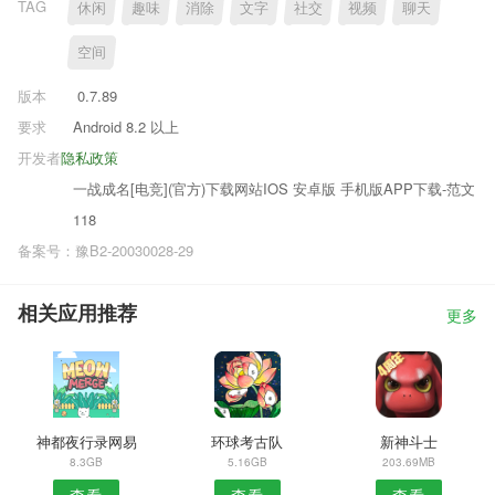
TAG
休闲
趣味
消除
文字
社交
视频
聊天
空间
版本
0.7.89
要求
Android 8.2 以上
开发者
隐私政策
一战成名[电竞](官方)下载网站IOS 安卓版 手机版APP下载-范文
118
备案号：豫B2-20030028-29
相关应用推荐
更多
神都夜行录网易
环球考古队
新神斗士
8.3GB
5.16GB
203.69MB
查看
查看
查看