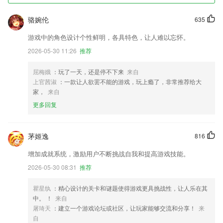
骆婉伦
635
游戏中的角色设计个性鲜明，各具特色，让人难以忘怀。
2026-05-30 11:26
推荐
屈梅娥
：玩了一天，还是停不下来
来自
上官茜淑
：一款让人欲罢不能的游戏，玩上瘾了，非常推荐给大
家，
来自
更多回复
茅姬逸
816
增加成就系统，激励用户不断挑战自我和提高游戏技能。
2026-05-30 08:31
推荐
瞿星纨
：精心设计的关卡和谜题使得游戏更具挑战性，让人乐在其
中。 ！
来自
屠琦天
：建立一个游戏论坛或社区，让玩家能够交流和分享！
来
自