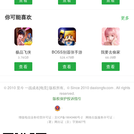
你可能喜欢
更多
极品飞侠
BOSS别嚣张手游
我要去偷家
3.76GB
528.47MB
68.0MB
查看
查看
查看
© 2010 至今 一战成名[电竞] 版权所有。© Since 2010 daxiongtv.com . All rights
reserved.
版权保护投诉指引
・
增值电信业务经营许可证：京ICP备19043480号-2
网络出版服务许可证：
（署）网出证（京）字第827号