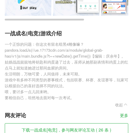
一战成名[电竞]游戏介绍
一个正惊的问题：你这次有留名暗黑4雕像嘛？
pandora.loadJs(//ue.17173cdn.com/a/module/global-grab-
hao/v1/js/main.bundle.js?t=+newDate().getTime())【编辑：庆余年】。
姑娘战战兢兢地将钥匙和鸡蛋递了过去，巫师从她那副表情和鸡蛋上的红
点马上就知道她进过那间血腥的房间。
生活明朗，万物可爱，人间值得，未来可期。
游戏中有多种不同类型的赛事模式，包括联赛、杯赛、友谊赛等，玩家可
以根据自己的喜好选择不同的玩法。
喂，要讨多一点儿回来哟。
要相信自己，坦然地去面对每一次考试。
收起
网友评论
更多
下载一战成名[电竞]，参与网友评论互动 ( 26 条 )