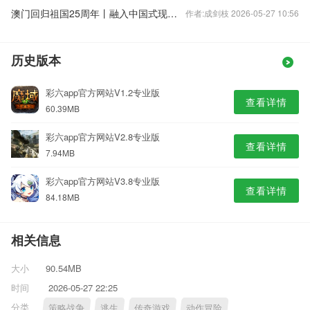
澳门回归祖国25周年丨融入中国式现代化 实现自身更好发展——澳门与祖国共享发展繁荣纪事
作者:成剑枝 2026-05-27 10:56
历史版本
彩六app官方网站V1.2专业版
查看详情
60.39MB
彩六app官方网站V2.8专业版
查看详情
7.94MB
彩六app官方网站V3.8专业版
查看详情
84.18MB
相关信息
大小
90.54MB
时间
2026-05-27 22:25
分类
策略战争
逃生
传奇游戏
动作冒险