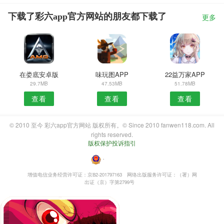
下载了彩六app官方网站的朋友都下载了
更多
在娄底安卓版
味玩图APP
22益万家APP
29.7MB
47.53MB
51.78MB
查看
查看
查看
© 2010 至今 彩六app官方网站 版权所有。© Since 2010 fanwen118.com. All
rights reserved.
版权保护投诉指引
・
增值电信业务经营许可证：京B2-201797163
网络出版服务许可证：（署）网
出证（京）字第2799号