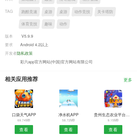
TAG
跑酷竞速
桌游
桌游
动作竞技
关卡塔防
体育竞技
趣味
动作
版本
V5.9.9
要求
Android 4.2以上
开发者
隐私政策
彩六app官方网站(中国)官方网站有限公司
相关应用推荐
更多
口袋天气APP
净水机APP
贵州生态农业平台安卓版
69.74MB
58.72MB
9.15MB
查看
查看
查看