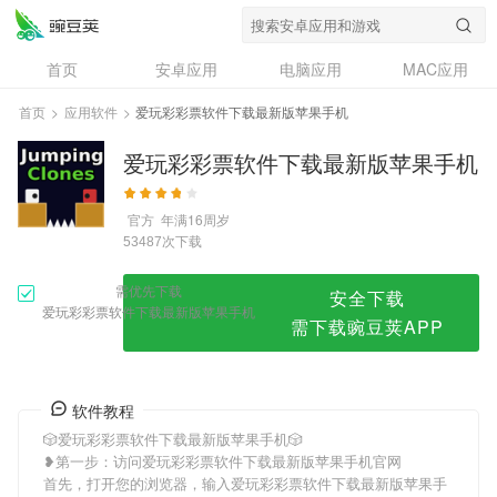
爱玩彩彩票软件下载最新版苹果手机
首页
安卓应用
电脑应用
MAC应用
资讯
专题
设计奖
创意应用
首页
>
应用软件
>
爱玩彩彩票软件下载最新版苹果手机
问答
爱玩彩彩票软件下载最新版苹果手机
官方
年满16周岁
次下载
53487
需优先下载
安全下载
爱玩彩彩票软件下载最新版苹果手机
需下载豌豆荚APP
软件教程
🎲爱玩彩彩票软件下载最新版苹果手机🎲
❥第一步：访问爱玩彩彩票软件下载最新版苹果手机官网
首先，打开您的浏览器，输入爱玩彩彩票软件下载最新版苹果手