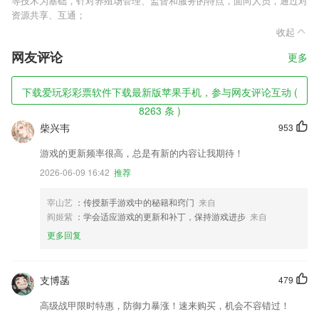
等技术为基础，针对养殖场管理、监督和服务的特点，面向人员，通过对
资源共享、互通；
收起
网友评论
更多
下载爱玩彩彩票软件下载最新版苹果手机，参与网友评论互动 (
8263 条 )
柴兴韦
953
游戏的更新频率很高，总是有新的内容让我期待！
2026-06-09 16:42
推荐
宰山艺
：传授新手游戏中的秘籍和窍门
来自
阎姬紫
：学会适应游戏的更新和补丁，保持游戏进步
来自
更多回复
支博菡
479
高级战甲限时特惠，防御力暴涨！速来购买，机会不容错过！