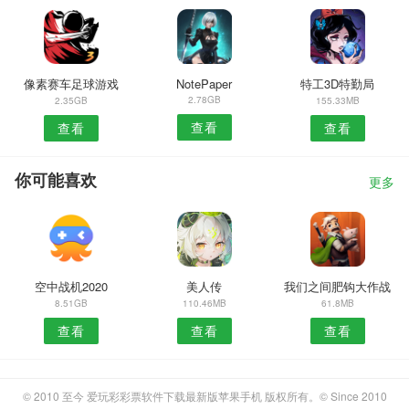
像素赛车足球游戏
NotePaper
特工3D特勤局
2.78GB
2.35GB
155.33MB
查看
查看
查看
你可能喜欢
更多
空中战机2020
美人传
我们之间肥钩大作战
8.51GB
110.46MB
61.8MB
查看
查看
查看
© 2010 至今 爱玩彩彩票软件下载最新版苹果手机 版权所有。© Since 2010