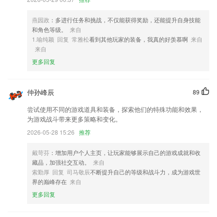
3,给用户带来超级棒的阅读体验，而且还可以缓解眼睛的疲劳感，轻松看
自己想看的小说。
燕园政
：多进行任务和挑战，不仅能获得奖励，还能提升自身技能
4,优质的功能操作模式,操作非常的简化、并且表述非常明了;
和角色等级。
来自
1.喻纯颖 回复 常雅松
看到其他玩家的装备，我真的好羡慕啊
来自
5,利用云技术，在学习过程中，纪录分析你的学习过程，帮你总结错题。
来自
6,支持多种主题、明暗主题,适用于多种应用场景;
更多回复
1分彩票app下载软件优势
1.涵盖的教材很是丰富，也很全面，可以让大家轻松掌握拼音字母表；
仲孙峰辰
89
2.学习一看就会，一考就错？
尝试使用不同的游戏道具和装备，探索他们的特殊功能和效果，
为游戏战斗带来更多策略和变化。
3.所有文字内容搭配原版英语录音、中英文文本、音标，理解更透彻、发
音更标准。
2026-05-28 15:26
推荐
4.试题导入与分发、试卷批阅、考试成绩查看、考前模拟、题目训练等功
戴苛芬
：增加用户个人主页，让玩家能够展示自己的游戏成就和收
能；
藏品，加强社交互动。
来自
5.计算过程将加深你的记忆力,2265以动画的形式展现在你面前,每一天都
索勤厚 回复 司马敬辰
不断提升自己的等级和战斗力，成为游戏世
是非常轻松的!
界的巅峰存在
来自
6.】VIPKID教材和教学内容根据美国CCSS（美国共同核心州立课程标
更多回复
准），2265安卓网结合中国学生特性，由强大教研专家团队潜心研发，
注重语言能力培养同时，塑造孩子多样综合素质。