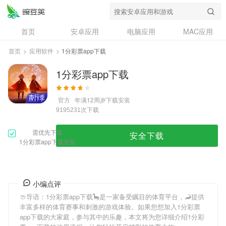
首页
安卓应用
电脑应用
MAC应用
资讯
专题
设计奖
创意应用
首页
>
应用软件
>
1分彩票app下载
问答
1分彩票app下载
官方
年满12周岁
下载安装
次下载
9195231
需优先下载
安全下载
1分彩票app下载安装
小编点评
🍈导语：
1分彩票app下载
🦕是一家备受瞩目的体育平台，🦂提供
丰富多样的体育赛事和刺激的游戏体验。如果您想加入
1分彩票
app下载
的大家庭，参与其中的乐趣，本文将为您详细介绍
1分彩