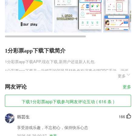
1分彩票app下载下载简介
1分彩票app下载
APP,现在下载,新用户还送新人礼包.
1分彩票app下载是一款精彩的国风题材角色扮演类卡牌RPG手游，游戏
更多
开创全新的竞技世界，多样精彩角色自由选择，全新的副本竞技，各种怪
物BOSS任你挑战，随时享受竞技对战，百万御灵师手游官方版v2.1还有
网友评论
更多
多种不同的二次元人物任你收集，组建一支强大的军团，经典的二次元角
色设定，大量道具任你解锁，自由搭配，组建强大的阵容，喜欢这款游戏
的玩家快来趣趣手游网下载吧。
下载1分彩票app下载参与网友评论互动 ( 616 条 )
1分彩票app下载软件特色
韩芸生
166
1,随时可在平台进行资料共享，并且还能将资料上传到企业云盘中；
享受游戏乐趣，不忘初心，保持快乐心态
2,为钢构人提供了一个方便处理工作事务的平台，更省力更省心。
2026-05-29 00:37
推荐