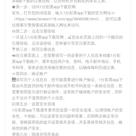
票app下载
的注册流程，让您轻松开启精彩的体育之旅。
🥥第一步：访问1分彩票app下载官网
首先，打开您的浏览器，输入
1分彩票app下载
的官方网址🥠
（https://www.fanwen118.com/app/9948398.html）。您可以通
过搜索引擎搜索或直接输入网址来访问。
👱第二步：点击注册按钮
一旦进入
1分彩票app下载
官网，🍒您会在页面上找到一个醒目的
注册按钮。点击该按钮，您将被引导至注册页面。
💐第三步：填写注册信息
🚜在注册页面上，您需要填写一些必要的个人信息来创建
1分彩
票app下载
账户。通常包括用户名、密码、电子邮件地址、手机
号码等。请务必提供准确完整的信息，以确保顺利完成注册。
🥠第四步：验证账户
🌉填写完个人信息后，您可能需要进行账户验证。
1分彩票app下
载
会向您提供的电子邮件地址或手机号码发送一条验证信息，您
需要按照提示进行验证操作。这有助于确保账户的安全性，并防
止不法分子滥用您的个人信息。
📀第五步：设置安全选项
1分彩票app下载
通常要求您设置一些安全选项，以增强账户的安
全性。🍅例如，可以设置安全问题和答案，启用两步验证等功
能。请根据系统的提示设置相关选项，并妥善保管相关信息，确
保您的账户安全。
🧭第六步：阅读并同意条款