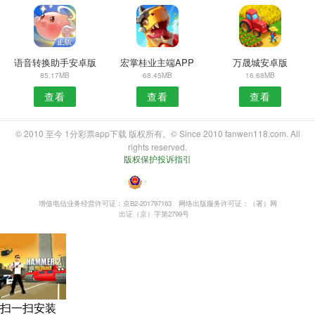
语音转换助手安卓版
宏掌桂业主端APP
万晟城安卓版
85.17MB
68.45MB
16.68MB
查看
查看
查看
© 2010 至今 1分彩票app下载 版权所有。© Since 2010 fanwen118.com. All
rights reserved.
版权保护投诉指引
・
增值电信业务经营许可证：京B2-201797163
网络出版服务许可证：（署）网
出证（京）字第2799号
扫一扫安装