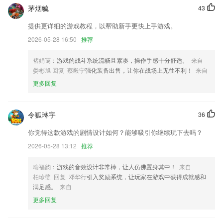
茅烟毓
43
1分彩票app下载更新了什么?
提供更详细的游戏教程，以帮助新手更快上手游戏。
VITA视频支持换封面啦～
2026-05-28 16:50
推荐
1版本发布
增加了简易程序，优化了其他功能。
褚娟霭
：游戏的战斗系统流畅且紧凑，操作手感十分舒适。
来自
娄彬旭 回复 蔡毅宁
强化装备出售，让你在战场上无往不利！
来自
新增 设置>扫描二维码
更多回复
流程优化与bug修正
优化了通用功能
令狐琳宇
36
联系我们
以上就是1分彩票app下载的介绍，如果您喜欢这款软件，您可以到应用
你觉得这款游戏的剧情设计如何？能够吸引你继续玩下去吗？
商店进行打分评论，说出您的使用经历，以帮助我们更好的对产品进行优
2026-05-28 13:12
推荐
化修改。
喻福韵
：游戏的音效设计非常棒，让人仿佛置身其中！
来自
柏珍璧 回复 邓华行
引入奖励系统，让玩家在游戏中获得成就感和
满足感。
来自
更多回复