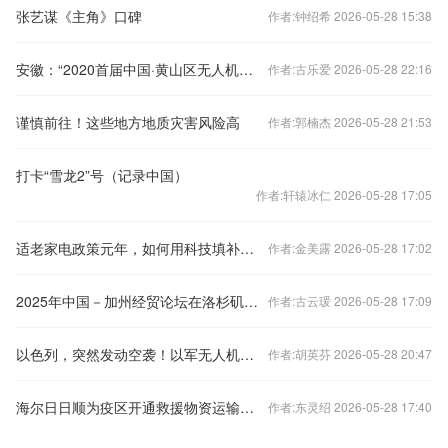
张艺谋《主角》口碑
作者:钟绍希 2026-05-28 15:38
安徽：“2020首届中国·黄山区无人机全国摄影大展”启动
作者:古乐爱 2026-05-28 22:16
谨慎前往！这些地方地质灾害风险高
作者:郭楠杰 2026-05-28 21:53
打卡“雪龙2”号（记录中国）
作者:轩辕冰仁 2026-05-28 17:05
适老家电政策元年，如何用科技填补隐性需求的缺口？
作者:金美露 2026-05-28 17:02
2025年中国－加州经贸论坛在洛杉矶举行
作者:古云瑗 2026-05-28 17:09
以色列，突然发动空袭！以军无人机突入伊朗境内，伊朗：已击落！阿联酋等八国发表联合声明
作者:胡英芬 2026-05-28 20:47
海尔日日顺为疫区开通救援物资运输通道
作者:东灵绍 2026-05-28 17:40