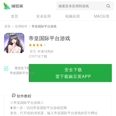
帝皇国际平台游戏
首页
安卓应用
电脑应用
MAC应用
资讯
专题
设计奖
创意应用
首页
>
应用软件
>
帝皇国际平台游戏
问答
帝皇国际平台游戏
官方
年满16周岁
次下载
27877
需优先下载
安全下载
帝皇国际平台游戏
需下载豌豆荚APP
软件教程
🍞帝皇国际平台游戏🍞
❥第一步：访问帝皇国际平台游戏官网
首先，打开您的浏览器，输入帝皇国际平台游戏的官方网址