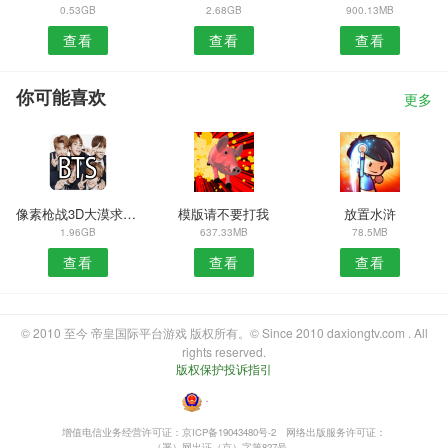
0.53GB
2.68GB
900.13MB
查看
查看
查看
你可能喜欢
更多
像素枪战3D大漠求生游戏
模版请不要打我
放置水浒
1.96GB
637.33MB
78.5MB
查看
查看
查看
© 2010 至今 帝皇国际平台游戏 版权所有。© Since 2010 daxiongtv.com . All
rights reserved.
版权保护投诉指引
・
增值电信业务经营许可证：京ICP备19043480号-2
网络出版服务许可证：
（署）网出证（京）字第827号