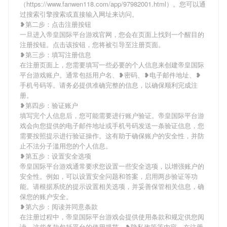
（https://www.fanwen118.com/app/97982001.html）。您可以通
过搜索引擎搜索或直接输入网址来访问。
❥第二步：点击注册按钮
一旦进入帝皇国际平台游戏官网，您会在页面上找到一个醒目的
注册按钮。点击该按钮，您将被引导至注册页面。
❥第三步：填写注册信息
在注册页面上，您需要填写一些必要的个人信息来创建帝皇国际
平台游戏账户。通常包括用户名、❥密码、❥电子邮件地址、❥
手机号码等。请务必提供准确完整的信息，以确保顺利完成注
册。
❥第四步：验证账户
填写完个人信息后，您可能需要进行账户验证。帝皇国际平台游
戏会向您提供的电子邮件地址或手机号码发送一条验证信息，您
需要按照提示进行验证操作。这有助于确保账户的安全性，并防
止不法分子滥用您的个人信息。
❥第五步：设置安全选项
帝皇国际平台游戏通常要求您设置一些安全选项，以增强账户的
安全性。例如，可以设置安全问题和答案，启用两步验证等功
能。请根据系统的提示设置相关选项，并妥善保管相关信息，确
保您的账户安全。
❥第六步：阅读并同意条款
在注册过程中，帝皇国际平台游戏会提供使用条款和规定供您阅
读。这些条款包括平台的使用规范、❥隐私政策等内容。在注册