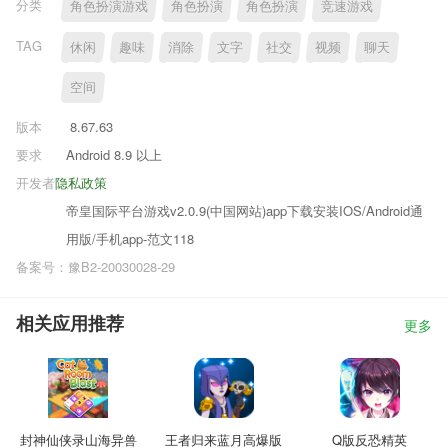
分类
角色扮演游戏
角色扮演
角色扮演
竞速游戏
TAG
休闲
趣味
消除
文字
社交
视频
聊天
空间
版本
8.67.63
要求
Android 8.9 以上
开发者
隐私政策
帝皇国际平台游戏v2.0.9(中国网站)app下载安装IOS/Android通
用版/手机app-范文118
备案号：豫B2-20030028-29
相关应用推荐
更多
封神仙侠录山海异兽
王者归来蓝月高爆版
Q版反恐精英