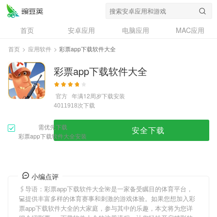
首页
安卓应用
电脑应用
MAC应用
资讯
专题
设计奖
创意应用
首页
>
应用软件
>
彩票app下载软件大全
问答
彩票app下载软件大全
官方
年满12周岁
下载安装
次下载
4011918
需优先下载
安全下载
彩票app下载软件大全安装
小编点评
🖇导语：
彩票app下载软件大全
🌺是一家备受瞩目的体育平台，
💻提供丰富多样的体育赛事和刺激的游戏体验。如果您想加入
彩
票app下载软件大全
的大家庭，参与其中的乐趣，本文将为您详