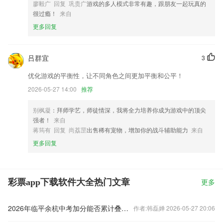
廖毅广 回复 巩贵广
游戏的多人模式非常有趣，跟朋友一起玩真的
很过瘾！
来自
更多回复
吕群宜
3
优化游戏的平衡性，让不同角色之间更加平衡和公平！
2026-05-27 14:00
推荐
别枫凝
：拜师学艺，师徒情深，我将全力培养你成为游戏中的顶尖
强者！
来自
蒋筠有 回复 尚荔罡
出售稀有宠物，增加你的战斗辅助能力
来自
更多回复
彩票app下载软件大全热门文章
更多
2026年临平余杭中考加分能否累计叠加规则
作者:韩磊婵 2026-05-27 20:06