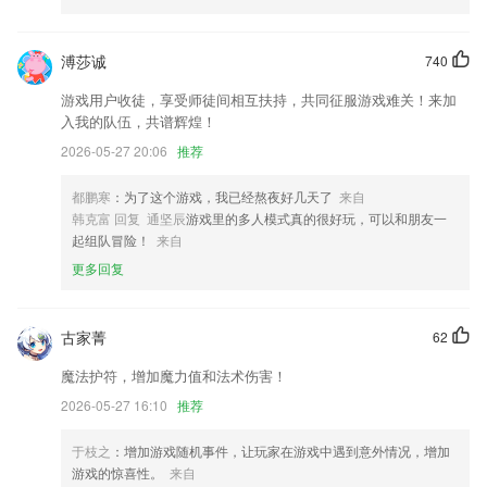
6.包括章节、知识点两种练习方式,既满足习惯按章节复习的学员们的需
求, 又不缺乏针对性更强的知识点练习方式,便于强化与巩固考试大纲中的
溥莎诚
740
高分知识点
游戏用户收徒，享受师徒间相互扶持，共同征服游戏难关！来加
彩票app下载软件大全更新了什么?
入我的队伍，共谱辉煌！
新增会员位置标注
2026-05-27 20:06
推荐
新增总计显示班次的天数信息
都鹏寒
：为了这个游戏，我已经熬夜好几天了
来自
内容库支持分享功能
韩克富 回复 通坚辰
游戏里的多人模式真的很好玩，可以和朋友一
起组队冒险！
来自
修复首页标签重复点击后闪退问题,
更多回复
以上就是开云下载(kaiyun)的介绍，如果您喜欢这款软件，您可以到应用
商店进行打分评论，说出您的使用经历，以帮助我们更好的对产品进行优
化修改。
古家菁
62
更新优化整体内容
魔法护符，增加魔力值和法术伤害！
联系我们
2026-05-27 16:10
推荐
以上就是彩票app下载软件大全的介绍，如果您喜欢这款软件，您可以到
应用商店进行打分评论，说出您的使用经历，以帮助我们更好的对产品进
行优化修改。
于枝之
：增加游戏随机事件，让玩家在游戏中遇到意外情况，增加
游戏的惊喜性。
来自