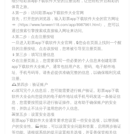
细介绍
彩票app下载软件大全
的注册流程，让您轻松开启精彩的
体育之旅。
⚓️第一步：访问彩票app下载软件大全官网
首先，打开您的浏览器，输入
彩票app下载软件大全
的官方网址
🥕（https://www.fanwen118.com/app/8987961.html）。您可以
通过搜索引擎搜索或直接输入网址来访问。
⚓️第二步：点击注册按钮
一旦进入
彩票app下载软件大全
官网，🔒您会在页面上找到一个醒
目的注册按钮。点击该按钮，您将被引导至注册页面。
📱第三步：填写注册信息
🌻在注册页面上，您需要填写一些必要的个人信息来创建
彩票
app下载软件大全
账户。通常包括用户名、密码、电子邮件地
址、手机号码等。请务必提供准确完整的信息，以确保顺利完成
注册。
🕰第四步：验证账户
🌮填写完个人信息后，您可能需要进行账户验证。
彩票app下载
软件大全
会向您提供的电子邮件地址或手机号码发送一条验证信
息，您需要按照提示进行验证操作。这有助于确保账户的安全
性，并防止不法分子滥用您的个人信息。
🚕第五步：设置安全选项
彩票app下载软件大全
通常要求您设置一些安全选项，以增强账
户的安全性。🏭例如，可以设置安全问题和答案，启用两步验证
等功能。请根据系统的提示设置相关选项，并妥善保管相关信