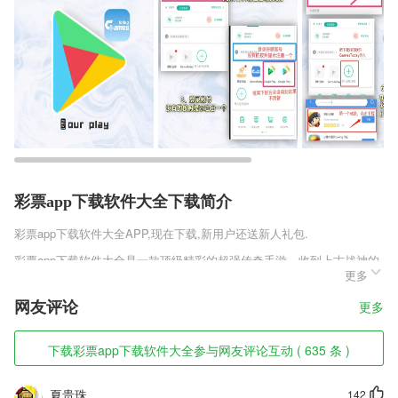
彩票app下载软件大全下载简介
彩票app下载软件大全
APP,现在下载,新用户还送新人礼包.
彩票app下载软件大全是一款顶级精彩的超强传奇手游，收到上古战神的
更多
召唤，来到无限精彩的传奇世界，先找成就自己的方式。多人激战畅快攻
沙，海量元宝福利免费获取，获得全面的激情加成，火爆输出无限精彩，
网友评论
更多
超多无限精彩的趣味内容等你获取。
彩票app下载软件大全软件特色
下载彩票app下载软件大全参与网友评论互动 ( 635 条 )
1,高清视频直播，让考试体验真实课堂环境；可以反复学习，巩固知识
点。
夏贵珠
142