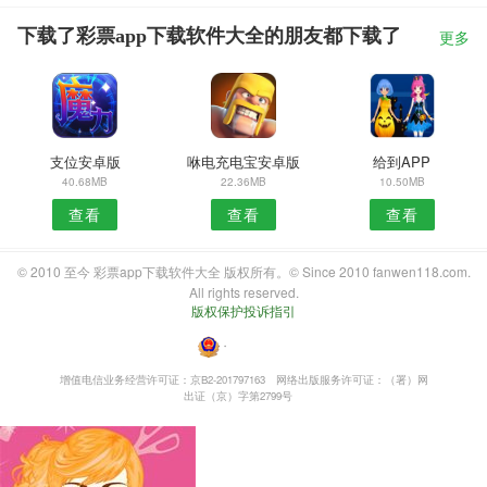
下载了彩票app下载软件大全的朋友都下载了
更多
支位安卓版
咻电充电宝安卓版
给到APP
40.68MB
22.36MB
10.50MB
查看
查看
查看
© 2010 至今 彩票app下载软件大全 版权所有。© Since 2010 fanwen118.com.
All rights reserved.
版权保护投诉指引
・
增值电信业务经营许可证：京B2-201797163
网络出版服务许可证：（署）网
出证（京）字第2799号