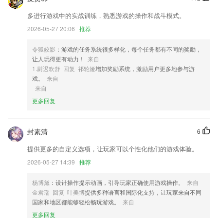
2,【家庭档案】
多进行游戏中的实战训练，熟悉游戏的操作和战斗模式。
3,【线索管理体系】
2026-05-27 20:06
推荐
4,你也可以在APP里找到一些商品的价格，货比三家，开始购买模式。
令狐姣影
：游戏的任务系统很多样化，每个任务都有不同的奖励，
5,效果更逼真，就像是一些2265艺术大师亲自制作的一样，还有很多丰富
让人玩得更有动力！
来自
的编辑小工具可以自由的操作；
1.尉迟欢舒 回复 祁轮娅
增加奖励系统，激励用户更多地参与游
6,还能够自在替换底色预览，满意您的全部需求。
戏。
来自
来自
彩票app下载软件大全软件优势
更多回复
1.寓教于乐的形式是能够让每一位孩子都能慢慢的接受，学习起来非常的
轻松惬意，加深印象
封素清
6
2.可以通过平台了解很多的知识，还能查看子午经络流注图。
提供更多的自定义选项，让玩家可以个性化他们的游戏体验。
3.‘拼写大冒险’英语单词游戏，主要训练英语单词拼写，根据英语游戏过
程中展示的物品所对应的中文，进行连线拼写出英文单词，在限定时间内
2026-05-27 14:39
推荐
拼写出对应的英文单词，即可通往下一关。在英语单词拼写过程中，通过
英语听力训练，学习到中英文互译及加深英语单词的记忆。
杨博黛
：设计操作提示动画，引导玩家正确使用游戏操作。
来自
金君瑞 回复 叶美博
提供多种语言和国际化支持，让玩家来自不同
4.软件将课程和丰富有趣的游戏巧妙的结合起来，达到寓教于乐的学习效
国家和地区都能够轻松畅玩游戏。
来自
果。
更多回复
5.love reading是阅读能力提升工具，围绕阅读计划执行、阅读能力培养