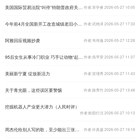
美国国际贸易法院“叫停”特朗普政府关税措施生效
作者:宋学睿 2026-05-27 10:05
今年前4月全国新开工改造城镇老旧小区5679个
作者:武艳泽 2026-05-27 17:33
阿雅回应视频抄袭
作者:韦伟逸 2026-05-27 12:28
95后女生从事冷门职业 巧手让动物“起死回生”
作者:燕亨荣 2026-05-27 11:37
美丽新宁夏 绽放新活力
作者:宣瑾秀 2026-05-27 11:43
关于青光眼，这些误区要警惕
作者:路秀竹 2026-05-27 13:48
挖掘机器人产业更大潜力（人民时评）
作者:欧阳行洁 2026-05-27 10:13
周杰伦给别人写的歌，至少能出三张不亚于《范特西》的专辑吗？
作者:许真盛 2026-05-27 19:19