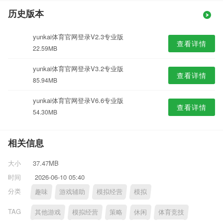
历史版本
yunkai体育官网登录V2.3专业版
查看详情
22.59MB
yunkai体育官网登录V3.2专业版
查看详情
85.94MB
yunkai体育官网登录V6.6专业版
查看详情
54.30MB
相关信息
大小
37.47MB
时间
2026-06-10 05:40
分类
趣味
游戏辅助
模拟经营
模拟
TAG
其他游戏
模拟经营
策略
休闲
体育竞技