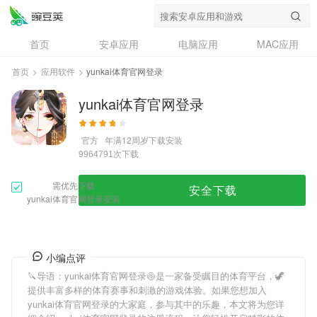
首页
安卓应用
电脑应用
MAC应用
资讯
专题
设计奖
创意应用
首页
>
应用软件
>
yunkai体育官网登录
问答
yunkai体育官网登录
官方
年满12周岁
下载安装
次下载
9964791
需优先下载
安全下载
yunkai体育官网登录安装
小编点评
🔪导语：
yunkai体育官网登录
🍥是一家备受瞩目的体育平台，🦖
提供丰富多样的体育赛事和刺激的游戏体验。如果您想加入
yunkai体育官网登录
的大家庭，参与其中的乐趣，本文将为您详