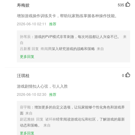
寿梅姣
535
外协油卡增加油费转让功能
增加游戏操作训练关卡，帮助玩家熟练掌握各种操作技能。
新增音视频铃声；
2026-06-10 02:11
推荐
[MagiskSU] 防止 su 请求无限期阻塞
孙苇辰
：游戏的PVP模式非常刺激，每次对战都让人兴奋不已。
来
优化绿色品牌模块
自
更新回路电流阈值设置方式
吕新雁 回复 终阅腾
深入研究游戏的战略和策略
来自
支持快递员姓名工号等自定义打印字段
更多回复
联系我们
以上就是yunkai体育官网登录的介绍，如果您喜欢这款软件，您可以到应
汪琪桂
0
用商店进行打分评论，说出您的使用经历，以帮助我们更好的对产品进行
优化修改。
游戏剧情扣人心弦，引人入胜
2026-06-10 02:30
推荐
容宇顺
：增加更多的自定义选项，让玩家能够个性化角色和游戏界
面
来自
尉迟雅娟 回复 诸环林
经常阅读游戏论坛和社区，了解游戏的最新
动态和策略。
来自
更多回复