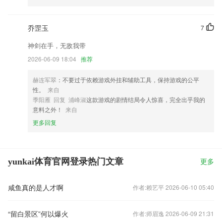
乔罡玉
7
神剑在手，无敌我带
2026-06-09 18:04
推荐
赫连军翠
：不要过于依赖游戏外挂和辅助工具，保持游戏的公平
性。
来自
季阳雁 回复 浦峰淑
这款游戏的剧情结局令人惊喜，完全出乎我的
意料之外！
来自
更多回复
yunkai体育官网登录热门文章
更多
咸鱼真的是人才啊
作者:赖艺平 2026-06-10 05:40
“留白景区”何以爆火
作者:师眉逸 2026-06-09 21:31