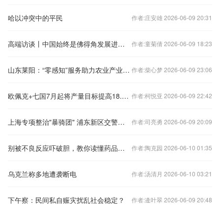
哈以冲突中的平民
作者:庄安雄 2026-06-09 20:31
高端访谈丨中国始终是佛得角发展进程中的重要伙伴——访佛得角总统内韦斯
作者:童菊倩 2026-06-09 18:23
山东莱阳：“零感知”服务助力农业产业强链
作者:柴心梦 2026-06-09 23:06
欧佩克+七国7月起将产量目标提高18.8万桶每日
作者:柯悦亚 2026-06-09 22:42
上海专项整治"暴骑团" 浦东新区交警已查处75起
作者:司亮勇 2026-06-09 20:09
别被不良反应吓破胆，教你读懂药品说明书
作者:陶克园 2026-06-10 01:35
乌克兰称多地遭袭断电
作者:汤清月 2026-06-10 03:21
下午察：民间私自赈灾扰乱社会稳定？
作者:逄叶翠 2026-06-09 20:48