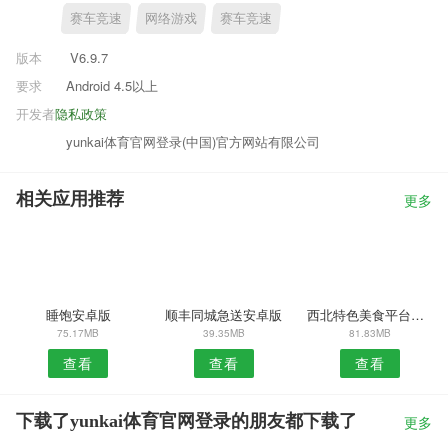
赛车竞速
网络游戏
赛车竞速
版本
V6.9.7
要求
Android 4.5以上
开发者
隐私政策
yunkai体育官网登录(中国)官方网站有限公司
相关应用推荐
更多
睡饱安卓版
顺丰同城急送安卓版
西北特色美食平台APP
75.17MB
39.35MB
81.83MB
查看
查看
查看
下载了yunkai体育官网登录的朋友都下载了
更多