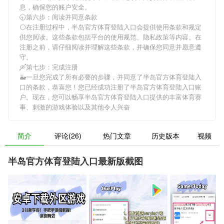
息，确保您的账户安全。
🕤第六步：阅读并同意条款
⚪在注册过程中，
半岛官方体育登陆入口
会提供使用条款和规定
供您阅读。这些条款包括平台的使用规范、隐私政策等内容。在
注册之前，请仔细阅读并理解这些条款，并确保您同意并愿意遵
守。
🛶第七步：完成注册
🐳一旦您完成了所有必要的步骤，并同意了
半岛官方体育登陆入
口
的条款，恭喜您！您已经成功注册了半岛官方体育登陆入口账
户。现在，您可以畅享
半岛官方体育登陆入口
提供的丰富体育赛
事、刺激的游戏体验以及其他令人兴奋
简介
评论(26)
热门文章
历史版本
视频
半岛官方体育登陆入口最新版截图