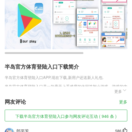
半岛官方体育登陆入口下载简介
半岛官方体育登陆入口
APP,现在下载,新用户还送新人礼包.
半岛官方体育登陆入口是一款毫无上手难度的休闲益智小游戏，游戏的内
更多
核为2048式的合成升级，相同的小车在一起会合成更牛逼的型号，点击
屏幕就可以轻松操作，想拥有超级跑车吗，佩嘉西狂牛、顶级劳斯莱斯等
网友评论
更多
着你来合成，分数达到指标就可以获得分红，走上人生巅峰。
半岛官方体育登陆入口软件特色
下载半岛官方体育登陆入口参与网友评论互动 ( 946 条 )
1,这里提供了很多英语歌曲内容，可以随时在线听映月歌曲，可以循环播
放；
郎平芳
586