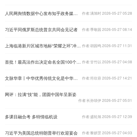
人民网舆情数据中心发布知乎政务媒体机构号2020年度指数
作者:满旭时 2026-05-27 05:28
习近平同俄罗斯总统普京共同会见记者
作者:季敬园 2026-05-27 08:14
上海临港新片区城市地标“荣耀之环”冲刺收尾
作者:胡园鸣 2026-05-27 11:31
首批！最高法作出决定命名全国100个“枫桥式人民法庭”
作者:甘竹以 2026-05-27 04:08
文脉华章丨中华优秀传统文化是中华民族的文化根脉
作者:符欣容 2026-05-27 14:21
网评：拉满“技”能，团圆中国年呈新姿
作者:长孙琰伊 2026-05-27 05:01
多课目融合考 多特情临机设
作者:盛轮旭 2026-05-27 12:39
习近平为美国总统特朗普举行欢迎宴会
作者:黎妍罡 2026-05-27 04:03